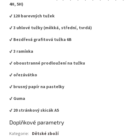
4H, 5H)
✔️ 120 barevných tužek
✔️ 3 uhlové tužky (měkká, střední, tvrdá)
✔️ Bezdřevá grafitová tužka 6B
✔️ 3 ramínka
✔️ oboustranné prodloužení na tužku
✔️ ořezávátko
✔️ brusný papír na pastelky
✔️ Guma
✔️ 20 stránkový skicák A5
Doplňkové parametry
Kategorie
:
Dětské zboží