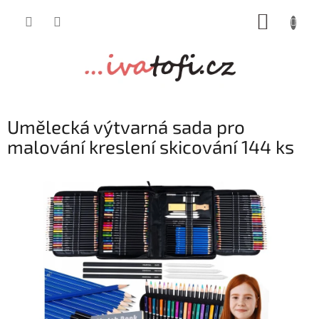
Přejít
NÁKUP
na
obsah
KOŠÍK
Umělecká výtvarná sada pro
malování kreslení skicování 144 ks