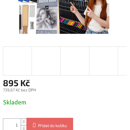
895 Kč
739,67 Kč bez DPH
Měrná
Skladem
cena:
Přidat do košíku