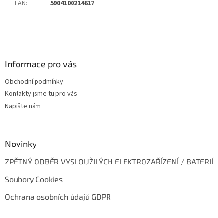
EAN
:
5904100214617
Z
á
p
a
Informace pro vás
t
Obchodní podmínky
í
Kontakty jsme tu pro vás
Napište nám
Novinky
ZPĚTNÝ ODBĚR VYSLOUŽILÝCH ELEKTROZAŘÍZENÍ / BATERIÍ
Soubory Cookies
Ochrana osobních údajů GDPR