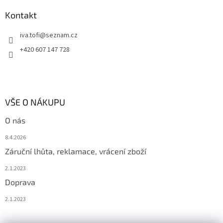
Kontakt
iva.tofi
@
seznam.cz
+420 607 147 728
VŠE O NÁKUPU
O nás
8.4.2026
Záruční lhůta, reklamace, vrácení zboží
2.1.2023
Doprava
2.1.2023