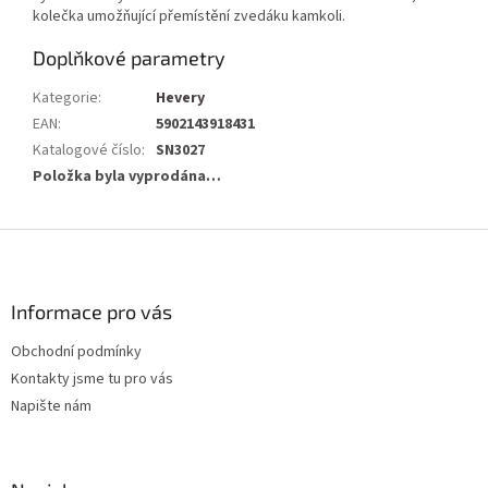
kolečka umožňující přemístění zvedáku kamkoli.
Doplňkové parametry
Kategorie
:
Hevery
EAN
:
5902143918431
Katalogové číslo
:
SN3027
Položka byla vyprodána…
Z
á
p
a
Informace pro vás
t
Obchodní podmínky
í
Kontakty jsme tu pro vás
Napište nám