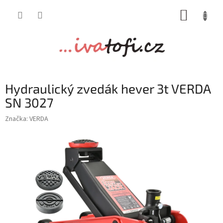
Přejít
NÁKUP
na
obsah
KOŠÍK
Hydraulický zvedák hever 3t VERDA
SN 3027
Značka:
VERDA