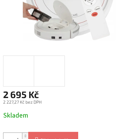
2 695 Kč
2 227,27 Kč bez DPH
Měrná
Skladem
cena: