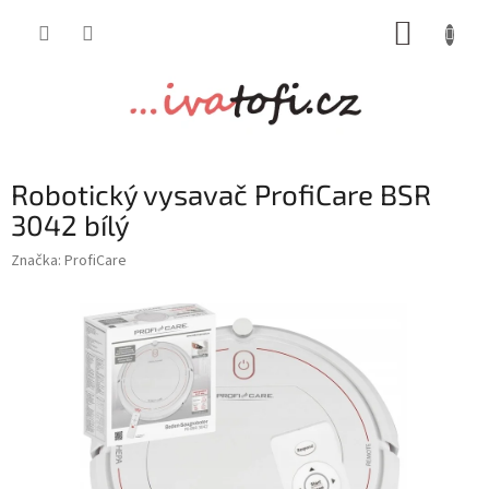
Přejít
NÁKUP
na
obsah
KOŠÍK
Robotický vysavač ProfiCare BSR
3042 bílý
Značka:
ProfiCare