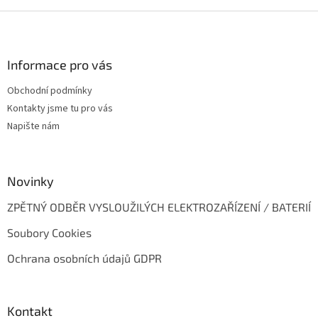
Z
á
p
a
Informace pro vás
t
Obchodní podmínky
í
Kontakty jsme tu pro vás
Napište nám
Novinky
ZPĚTNÝ ODBĚR VYSLOUŽILÝCH ELEKTROZAŘÍZENÍ / BATERIÍ
Soubory Cookies
Ochrana osobních údajů GDPR
Kontakt