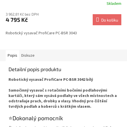
Skladem
3 962,81 Kč bez DPH
4 795 Kč
Do košíku
Robotický vysavač ProfiCare PC-BSR 3043
Popis
Diskuze
Detailní popis produktu
Robotický vysavač ProfiCare PC-BSR 3042 bílý
Samočinný vysavač s rotačními bočními podlahovými
kartáči, který sám vysává podlahy ve všech místnostech a
odstraňuje prach, drobky a vlasy. Vhodný pro čištění
tvrdých podlah a koberců s krátkým vlasem.
⭐Dokonalý pomocník