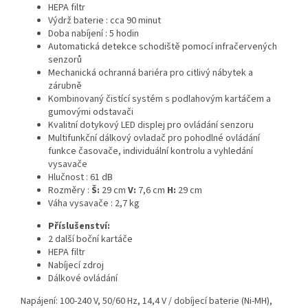
HEPA filtr
Výdrž baterie : cca 90 minut
Doba nabíjení : 5 hodin
Automatická detekce schodiště
pomocí
infračervených
senzorů
Mechanická ochranná bariéra pro citlivý nábytek a
zárubně
Kombinovaný čistící systém s podlahovým kartáčem a
gumovými odstavači
Kvalitní dotykový LED displej pro ovládání senzoru
Multifunkční
dálkový ovladač
pro pohodlné ovládání
funkce
časovače, individuální kontrolu a vyhledání
vysavače
Hlučnost : 61 dB
Rozměry :
Š:
29
cm
V:
7,6 cm
H:
29
cm
Váha vysavače :
2,7 kg
Příslušenství:
2 další boční kartáče
HEPA filtr
Nabíjecí zdroj
Dálkové ovládání
Napájení: 100-240 V, 50/60 Hz, 14,4 V / dobíjecí baterie (Ni-MH),