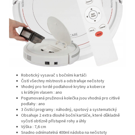
Robotický vysavač s bočními kartáči
Čistí všechny místnosti a odstraňuje nečistoty
Vhodný pro
tvrdé podlahové krytiny
a koberce
s krátkým vlasem : ano
Pogumovaná pružinová kolečka jsou vhodná pro
citlivé
podlahy : ano
3 čistící programy :
náhodný, spotový a systematický
Obsahuje 2 extra dlouhé boční kartáče, které důkladně
vyčistí obtízně přístupné rohy a úhly
Výška : 7,6 cm
Snadno odnímatelná 400ml nádoba na nečistoty