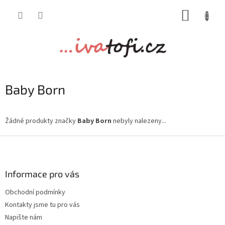
Přejít
NÁKUP
na
obsah
KOŠÍK
Baby Born
Žádné produkty značky
Baby Born
nebyly nalezeny...
Z
á
p
a
Informace pro vás
t
Obchodní podmínky
í
Kontakty jsme tu pro vás
Napište nám