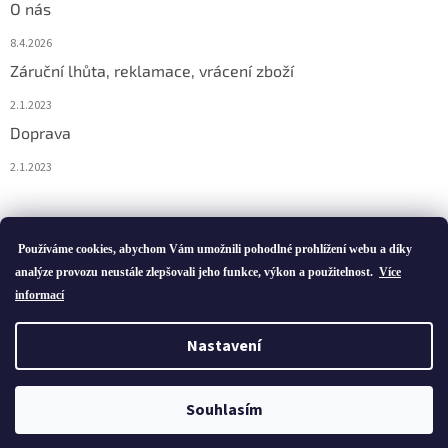
O nás
8.4.2026
Záruční lhůta, reklamace, vrácení zboží
2.1.2023
Doprava
2.1.2023
Vytvořil Shoptet
Používáme cookies, abychom Vám umožnili pohodlné prohlížení webu a díky
analýze provozu neustále zlepšovali jeho funkce, výkon a použitelnost.
Více
informací
Copyright 2026
ivatofi.cz
. Všechna práva vyhrazena.
Nastavení
Podle zákona o evidenci tržeb je prodávající povinen vystavit
kupujícímu účtenku. Zároveň je povinen zaevidovat přijatou tržbu u
Souhlasím
správce daně online; v případě technického výpadku pak nejpozději
do 48 hodin.