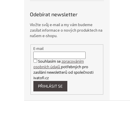
Odebírat newsletter
Vložte svůj e-mail a my vám budeme
zasílat informace o nových produktech na
našem e-shopu.
E-mail
Souhlasím se
zpracováním
osobních údajů
potřebných pro
zasílání newsletterů od společnosti
ivatofi.cz
PŘIHLÁSIT SE
Z
á
p
a
t