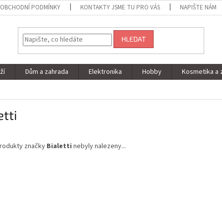
OBCHODNÍ PODMÍNKY
KONTAKTY JSME TU PRO VÁS
NAPIŠTE NÁM
HLEDAT
ží
Dům a zahrada
Elektronika
Hobby
Kosmetika a 
etti
rodukty značky
Bialetti
nebyly nalezeny...