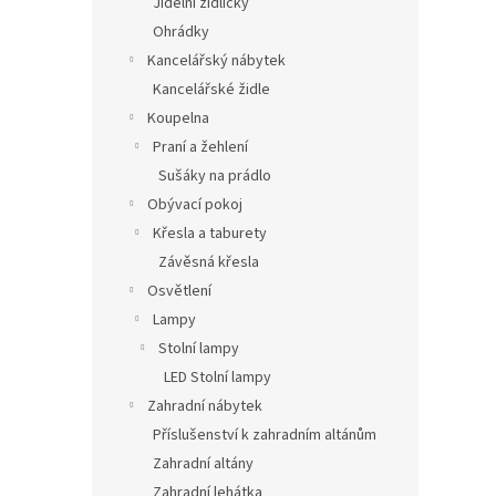
Jídelní židličky
Ohrádky
Kancelářský nábytek
Kancelářské židle
Koupelna
Praní a žehlení
Sušáky na prádlo
Obývací pokoj
Křesla a taburety
Závěsná křesla
Osvětlení
Lampy
Stolní lampy
LED Stolní lampy
Zahradní nábytek
Příslušenství k zahradním altánům
Zahradní altány
Zahradní lehátka