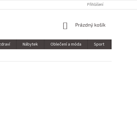
Přihlášení
NÁKUPNÍ
Prázdný košík
KOŠÍK
zdraví
Nábytek
Oblečení a móda
Sport
Stavebnin