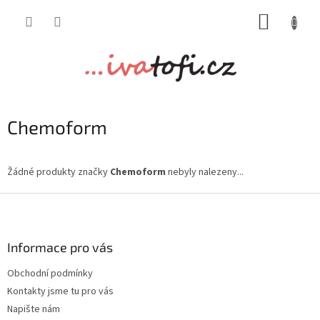
Přejít
NÁKUP
na
obsah
KOŠÍK
Chemoform
Žádné produkty značky
Chemoform
nebyly nalezeny...
Z
á
p
a
Informace pro vás
t
Obchodní podmínky
í
Kontakty jsme tu pro vás
Napište nám