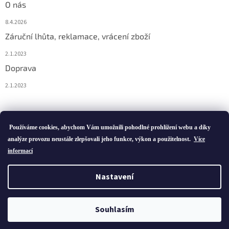
O nás
8.4.2026
Záruční lhůta, reklamace, vrácení zboží
2.1.2023
Doprava
2.1.2023
Vytvořil Shoptet
Používáme cookies, abychom Vám umožnili pohodlné prohlížení webu a díky
analýze provozu neustále zlepšovali jeho funkce, výkon a použitelnost.
Více
informací
Copyright 2026
ivatofi.cz
. Všechna práva vyhrazena.
Nastavení
Podle zákona o evidenci tržeb je prodávající povinen vystavit
kupujícímu účtenku. Zároveň je povinen zaevidovat přijatou tržbu u
Souhlasím
správce daně online; v případě technického výpadku pak nejpozději
do 48 hodin.