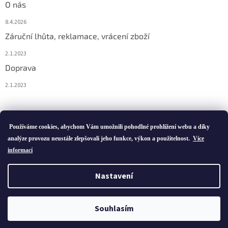
O nás
8.4.2026
Záruční lhůta, reklamace, vrácení zboží
2.1.2023
Doprava
2.1.2023
Vytvořil Shoptet
Používáme cookies, abychom Vám umožnili pohodlné prohlížení webu a díky
analýze provozu neustále zlepšovali jeho funkce, výkon a použitelnost.
Více
informací
Copyright 2026
ivatofi.cz
. Všechna práva vyhrazena.
Nastavení
Podle zákona o evidenci tržeb je prodávající povinen vystavit
kupujícímu účtenku. Zároveň je povinen zaevidovat přijatou tržbu u
Souhlasím
správce daně online; v případě technického výpadku pak nejpozději
do 48 hodin.