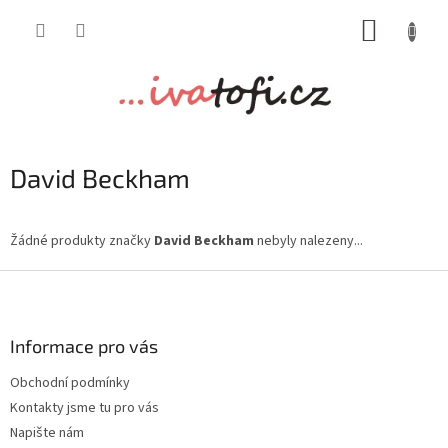
Přejít
NÁKUP
na
obsah
KOŠÍK
David Beckham
Žádné produkty značky
David Beckham
nebyly nalezeny...
Z
á
p
a
Informace pro vás
t
Obchodní podmínky
í
Kontakty jsme tu pro vás
Napište nám