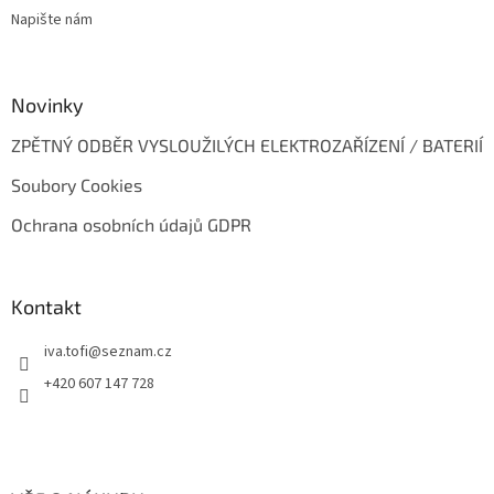
v
Napište nám
k
y
v
ý
Novinky
p
i
ZPĚTNÝ ODBĚR VYSLOUŽILÝCH ELEKTROZAŘÍZENÍ / BATERIÍ
s
u
Soubory Cookies
Ochrana osobních údajů GDPR
Kontakt
iva.tofi
@
seznam.cz
+420 607 147 728