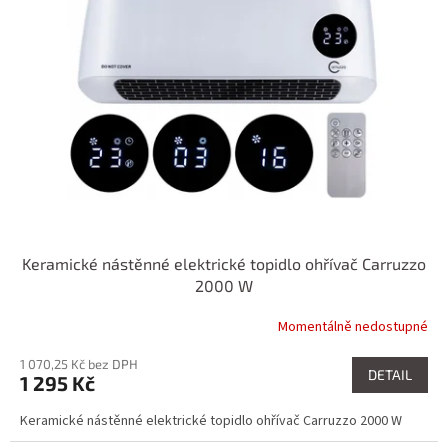
i
r
s
o
p
d
r
u
o
k
d
t
u
ů
k
t
ů
Keramické nástěnné elektrické topidlo ohřívač Carruzzo
2000 W
Momentálně nedostupné
1 070,25 Kč bez DPH
DETAIL
1 295 Kč
Keramické nástěnné elektrické topidlo ohřívač Carruzzo 2000 W