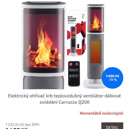
1 695 Kč
–11 %
Elektrický ohřívač krb teplovzdušný ventilátor dálkové
ovládání Carruzzo Q20K
Momentálně nedostupné
1 235,54 Kč bez DPH
DETAIL