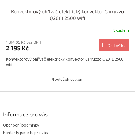
Konvektorový ohřívač elektrický konvektor Carruzzo
Q20F1 2500 wifi
Skladem
1 814,05 Kč bez DPH
Do košíku
2 195 Kč
Konvektorový ohřívač elektrický konvektor Carruzzo Q20F1 2500
wifi
4
položek celkem
O
v
l
Z
á
á
d
p
a
a
Informace pro vás
c
t
í
Obchodní podmínky
í
p
Kontakty jsme tu pro vás
r