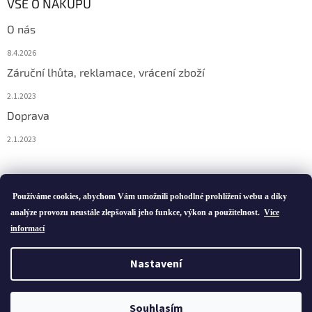
VŠE O NÁKUPU
O nás
8.4.2026
Záruční lhůta, reklamace, vrácení zboží
2.1.2023
Doprava
2.1.2023
Vytvořil Shoptet
Používáme cookies, abychom Vám umožnili pohodlné prohlížení webu a díky
analýze provozu neustále zlepšovali jeho funkce, výkon a použitelnost.
Více
informací
Copyright 2026
ivatofi.cz
. Všechna práva vyhrazena.
Nastavení
Podle zákona o evidenci tržeb je prodávající povinen vystavit
kupujícímu účtenku. Zároveň je povinen zaevidovat přijatou tržbu u
Souhlasím