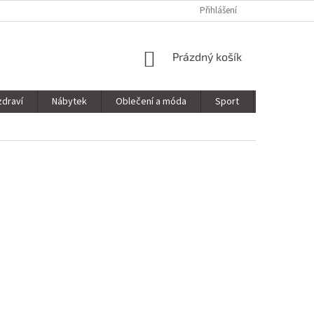
Přihlášení
NÁKUPNÍ
Prázdný košík
KOŠÍK
zdraví
Nábytek
Oblečení a móda
Sport
Stavebnin