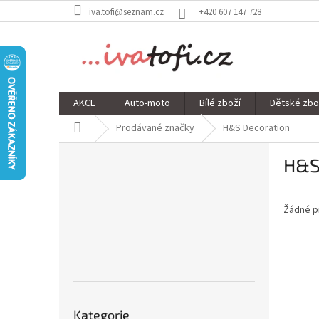
Přejít
iva.tofi@seznam.cz
+420 607 147 728
na
obsah
AKCE
Auto-moto
Bílé zboží
Dětské zbo
Domů
Prodávané značky
H&S Decoration
P
H&S
o
s
t
Žádné p
r
a
n
n
í
p
Přeskočit
a
Kategorie
kategorie