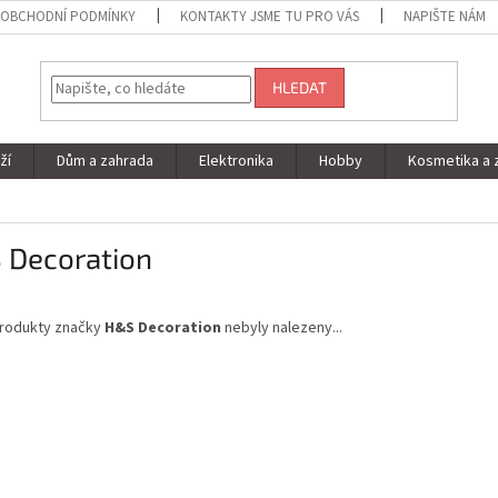
OBCHODNÍ PODMÍNKY
KONTAKTY JSME TU PRO VÁS
NAPIŠTE NÁM
HLEDAT
ží
Dům a zahrada
Elektronika
Hobby
Kosmetika a 
 Decoration
rodukty značky
H&S Decoration
nebyly nalezeny...