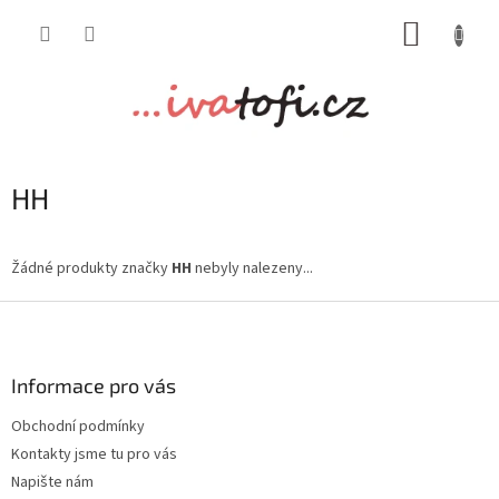
Přejít
NÁKUP
na
obsah
KOŠÍK
HH
Žádné produkty značky
HH
nebyly nalezeny...
Z
á
p
a
Informace pro vás
t
Obchodní podmínky
í
Kontakty jsme tu pro vás
Napište nám