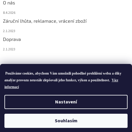
O nás
8.4.2026
Záruční lhůta, reklamace, vrácení zboží
2.1.2023
Doprava
2.1.2023
Vytvořil Shoptet
Používáme cookies, abychom Vám umožnili pohodlné prohlížení webu a díky
analýze provozu neustále zlepšovali jeho funkce, výkon a použitelnost.
Více
informací
Copyright 2026
ivatofi.cz
. Všechna práva vyhrazena.
Nastavení
Podle zákona o evidenci tržeb je prodávající povinen vystavit
kupujícímu účtenku. Zároveň je povinen zaevidovat přijatou tržbu u
Souhlasím
správce daně online; v případě technického výpadku pak nejpozději
do 48 hodin.