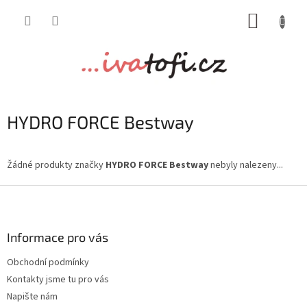
Přejít
NÁKUP
na
obsah
KOŠÍK
HYDRO FORCE Bestway
Žádné produkty značky
HYDRO FORCE Bestway
nebyly nalezeny...
Z
á
p
a
Informace pro vás
t
Obchodní podmínky
í
Kontakty jsme tu pro vás
Napište nám