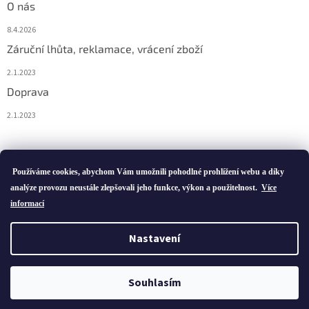
O nás
8.4.2026
Záruční lhůta, reklamace, vrácení zboží
2.1.2023
Doprava
2.1.2023
Vytvořil Shoptet
Používáme cookies, abychom Vám umožnili pohodlné prohlížení webu a díky
analýze provozu neustále zlepšovali jeho funkce, výkon a použitelnost.
Více
informací
Copyright 2026
ivatofi.cz
. Všechna práva vyhrazena.
Nastavení
Podle zákona o evidenci tržeb je prodávající povinen vystavit
kupujícímu účtenku. Zároveň je povinen zaevidovat přijatou tržbu u
Souhlasím
správce daně online; v případě technického výpadku pak nejpozději
do 48 hodin.