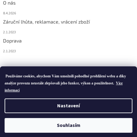
O nás
8.4.2026
Záruční lhůta, reklamace, vrácení zboží
2.1.2023
Doprava
2.1.2023
Vytvořil Shoptet
Používáme cookies, abychom Vám umožnili pohodlné prohlížení webu a díky
analýze provozu neustále zlepšovali jeho funkce, výkon a použitelnost.
Více
informací
Copyright 2026
ivatofi.cz
. Všechna práva vyhrazena.
Nastavení
Podle zákona o evidenci tržeb je prodávající povinen vystavit
kupujícímu účtenku. Zároveň je povinen zaevidovat přijatou tržbu u
Souhlasím
správce daně online; v případě technického výpadku pak nejpozději
do 48 hodin.