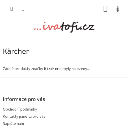
Přejít
NÁKUP
na
obsah
KOŠÍK
Kärcher
Žádné produkty značky
Kärcher
nebyly nalezeny...
Z
á
p
a
Informace pro vás
t
Obchodní podmínky
í
Kontakty jsme tu pro vás
Napište nám