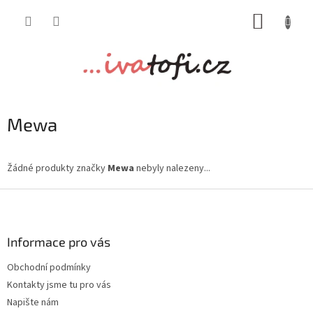
Přejít
NÁKUP
na
obsah
KOŠÍK
Mewa
Žádné produkty značky
Mewa
nebyly nalezeny...
Z
á
p
a
Informace pro vás
t
Obchodní podmínky
í
Kontakty jsme tu pro vás
Napište nám