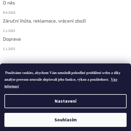
O nás
8.4.2026
Záruční lhůta, reklamace, vrácení zboží
2.1.2023
Doprava
2.1.2023
Vytvořil Shoptet
Používáme cookies, abychom Vám umožnili pohodlné prohlížení webu a díky
analýze provozu neustále zlepšovali jeho funkce, výkon a použitelnost.
Více
informací
Copyright 2026
ivatofi.cz
. Všechna práva vyhrazena.
Nastavení
Podle zákona o evidenci tržeb je prodávající povinen vystavit
kupujícímu účtenku. Zároveň je povinen zaevidovat přijatou tržbu u
Souhlasím
správce daně online; v případě technického výpadku pak nejpozději
do 48 hodin.