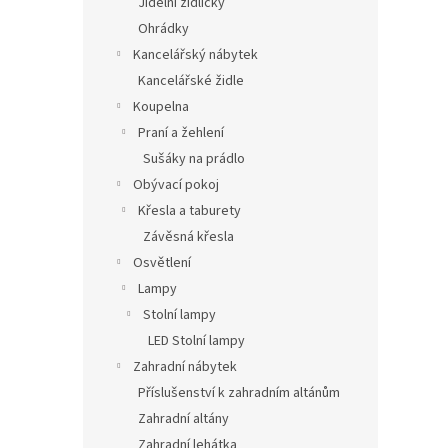
Jídelní židličky
Ohrádky
Kancelářský nábytek
Kancelářské židle
Koupelna
Praní a žehlení
Sušáky na prádlo
Obývací pokoj
Křesla a taburety
Závěsná křesla
Osvětlení
Lampy
Stolní lampy
LED Stolní lampy
Zahradní nábytek
Příslušenství k zahradním altánům
Zahradní altány
Zahradní lehátka