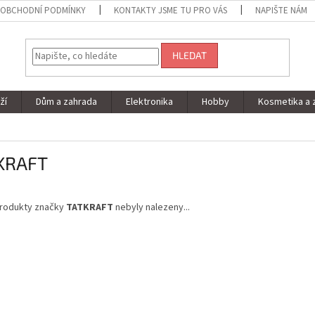
OBCHODNÍ PODMÍNKY
KONTAKTY JSME TU PRO VÁS
NAPIŠTE NÁM
HLEDAT
ží
Dům a zahrada
Elektronika
Hobby
Kosmetika a 
KRAFT
rodukty značky
TATKRAFT
nebyly nalezeny...