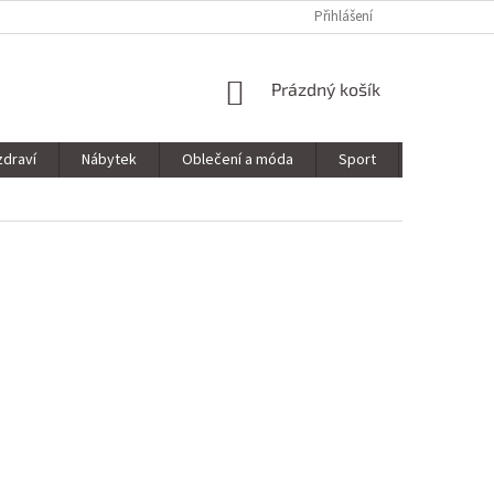
Přihlášení
NÁKUPNÍ
Prázdný košík
KOŠÍK
zdraví
Nábytek
Oblečení a móda
Sport
Stavebnin