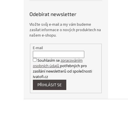
Odebírat newsletter
Vložte svůj e-mail a my vám budeme
zasílat informace o nových produktech na
našem e-shopu.
E-mail
Souhlasím se
zpracováním
osobních údajů
potřebných pro
zasílání newsletterů od společnosti
ivatofi.cz
PŘIHLÁSIT SE
Z
á
p
a
t