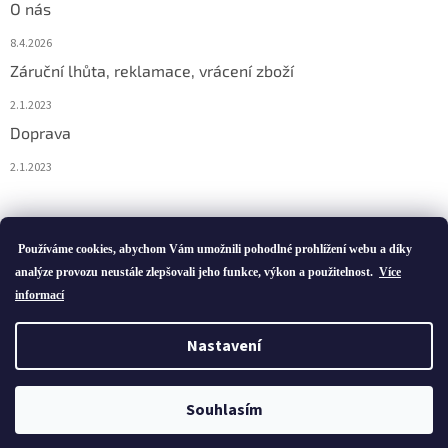
O nás
8.4.2026
Záruční lhůta, reklamace, vrácení zboží
2.1.2023
Doprava
2.1.2023
Vytvořil Shoptet
Používáme cookies, abychom Vám umožnili pohodlné prohlížení webu a díky
analýze provozu neustále zlepšovali jeho funkce, výkon a použitelnost.
Více
informací
Copyright 2026
ivatofi.cz
. Všechna práva vyhrazena.
Nastavení
Podle zákona o evidenci tržeb je prodávající povinen vystavit
kupujícímu účtenku. Zároveň je povinen zaevidovat přijatou tržbu u
Souhlasím
správce daně online; v případě technického výpadku pak nejpozději
do 48 hodin.