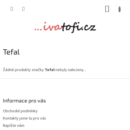
Přejít
NÁKUP
na
obsah
KOŠÍK
Tefal
Žádné produkty značky
Tefal
nebyly nalezeny...
Z
á
p
a
Informace pro vás
t
Obchodní podmínky
í
Kontakty jsme tu pro vás
Napište nám