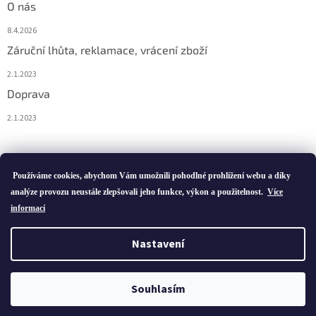
O nás
8.4.2026
Záruční lhůta, reklamace, vrácení zboží
2.1.2023
Doprava
2.1.2023
Vytvořil Shoptet
Používáme cookies, abychom Vám umožnili pohodlné prohlížení webu a díky
analýze provozu neustále zlepšovali jeho funkce, výkon a použitelnost.
Více
informací
Copyright 2026
ivatofi.cz
. Všechna práva vyhrazena.
Nastavení
Podle zákona o evidenci tržeb je prodávající povinen vystavit
kupujícímu účtenku. Zároveň je povinen zaevidovat přijatou tržbu u
Souhlasím
správce daně online; v případě technického výpadku pak nejpozději
do 48 hodin.