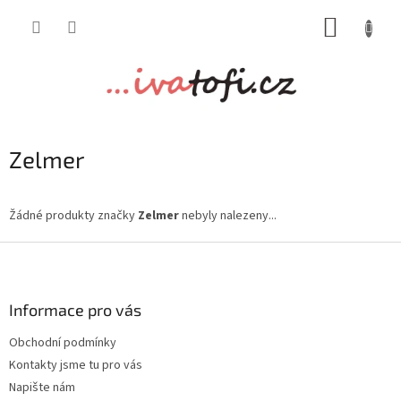
Přejít
NÁKUP
na
obsah
KOŠÍK
Zelmer
Žádné produkty značky
Zelmer
nebyly nalezeny...
Z
á
p
a
Informace pro vás
t
Obchodní podmínky
í
Kontakty jsme tu pro vás
Napište nám