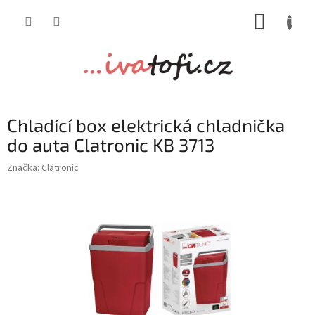
Přejít
NÁKUP
na
obsah
KOŠÍK
Chladící box elektrická chladnička
do auta Clatronic KB 3713
Značka:
Clatronic