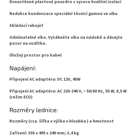
Dvoustěnné plastové pouzdro s vysoce kvalitní izolací
Redukce kondenzace speciální těsnící gumou ve víku
Skládací rukojeť
Odnímatelné víko.
Vytáhněte víko na nádobě a dávejte
pozor na vodítka.
Úložný prostor pro kabel
Napájení:
Připojení AC adaptéru: DC 12V, 45W
Připojení AC adaptéru: AC 220-240 V, ~ 50/60 Hz, 55 W, 8,5 W
(režim ECO)
Rozměry lednice:
Rozměry (cca.
šířka
x výška
x hloubka
) a hmotnost
Zařízení: 355 x 495 x 240 mm; 3,4 kg