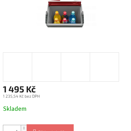
1 495 Kč
1 235,54 Kč bez DPH
Měrná
Skladem
cena: