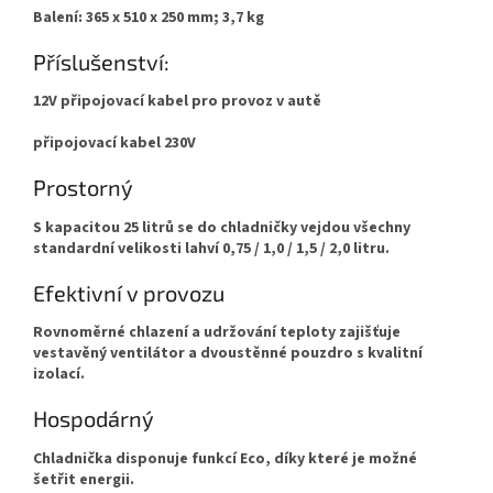
Balení: 365 x 510 x 250 mm; 3,7 kg
Příslušenství:
12V připojovací kabel pro provoz v autě
připojovací kabel 230V
Prostorný
S kapacitou 25 litrů se do chladničky vejdou všechny
standardní velikosti lahví 0,75 / 1,0 / 1,5 / 2,0 litru.
Efektivní v provozu
Rovnoměrné chlazení a udržování teploty zajišťuje
vestavěný ventilátor a dvoustěnné pouzdro s kvalitní
izolací.
Hospodárný
Chladnička disponuje funkcí Eco, díky které je možné
šetřit energii.