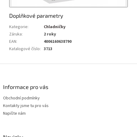
Doplňkové parametry
Kategorie
:
Chladničky
Záruka
:
2 roky
EAN
:
4006160638790
Katalogové číslo
:
3713
Z
á
p
a
Informace pro vás
t
Obchodní podmínky
í
Kontakty jsme tu pro vás
Napište nám
Novinky