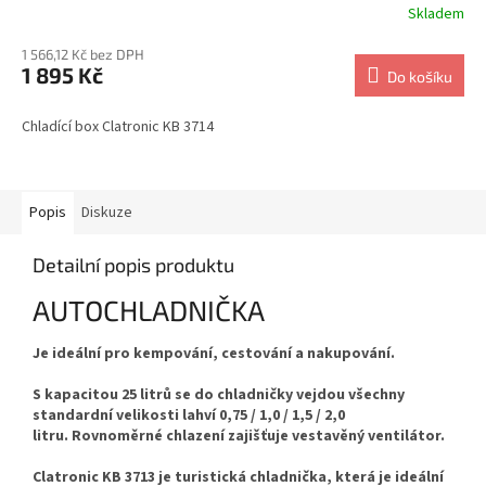
Skladem
1 566,12 Kč bez DPH
1 895 Kč
Do košíku
Chladící box Clatronic KB 3714
Popis
Diskuze
Detailní popis produktu
AUTOCHLADNIČKA
Je ideální pro kempování, cestování a nakupování.
S kapacitou 25 litrů se do chladničky vejdou všechny
standardní velikosti lahví 0,75 / 1,0 / 1,5 / 2,0
litru.
Rovnoměrné chlazení zajišťuje vestavěný ventilátor.
Clatronic KB 3713 je turistická chladnička, která je ideální