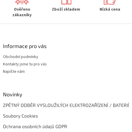
y
Ověřeno
Zboží skladem
Nízká cena
v
zákazníky
ý
p
Z
i
s
á
u
p
a
Informace pro vás
t
Obchodní podmínky
í
Kontakty jsme tu pro vás
Napište nám
Novinky
ZPĚTNÝ ODBĚR VYSLOUŽILÝCH ELEKTROZAŘÍZENÍ / BATERIÍ
Soubory Cookies
Ochrana osobních údajů GDPR