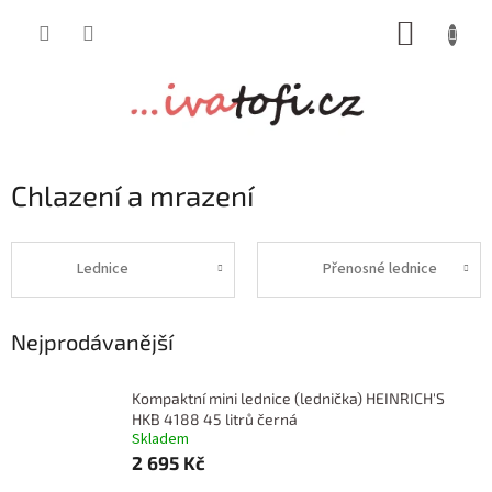
Přejít
NÁKUP
na
obsah
KOŠÍK
Chlazení a mrazení
Lednice
Přenosné lednice
Nejprodávanější
Kompaktní mini lednice (lednička) HEINRICH'S
HKB 4188 45 litrů černá
Skladem
2 695 Kč