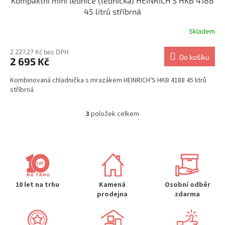
Kompaktní mini lednice (lednička) HEINRICH'S HKB 4188
45 litrů stříbrná
Skladem
2 227,27 Kč bez DPH
Do košíku
2 695 Kč
Kombinovaná chladnička s mrazákem HEINRICH'S HKB 4188 45 litrů
stříbrná
3
položek celkem
O
v
l
á
d
a
c
í
10 let na trhu
Kamená
Osobní odběr
p
prodejna
zdarma
r
v
k