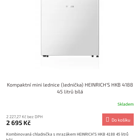
i
u
s
k
p
t
r
ů
o
d
u
k
t
ů
Kompaktní mini lednice (lednička) HEINRICH'S HKB 4188
45 litrů bílá
Skladem
2 227,27 Kč bez DPH
Do košíku
2 695 Kč
Kombinovaná chladnička s mrazákem HEINRICH'S HKB 4188 45 litrů