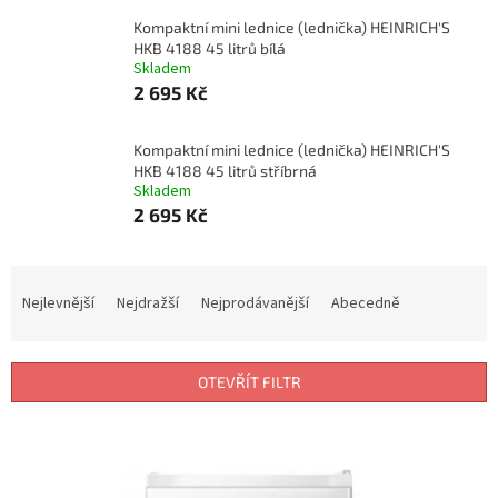
Kompaktní mini lednice (lednička) HEINRICH'S
HKB 4188 45 litrů bílá
Skladem
2 695 Kč
Kompaktní mini lednice (lednička) HEINRICH'S
HKB 4188 45 litrů stříbrná
Skladem
2 695 Kč
Ř
a
Nejlevnější
Nejdražší
Nejprodávanější
Abecedně
z
e
n
OTEVŘÍT FILTR
í
p
V
r
ý
o
p
d