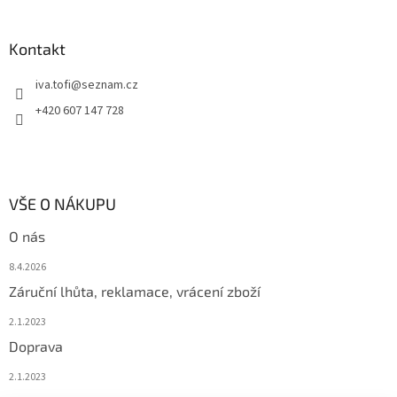
Kontakt
iva.tofi
@
seznam.cz
+420 607 147 728
VŠE O NÁKUPU
O nás
8.4.2026
Záruční lhůta, reklamace, vrácení zboží
2.1.2023
Doprava
2.1.2023