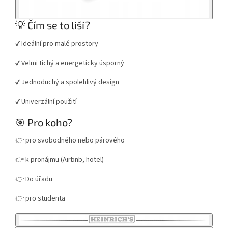
💡 Čím se to liší?
✔️ Ideální pro malé prostory
✔️ Velmi tichý a energeticky úsporný
✔️ Jednoduchý a spolehlivý design
✔️ Univerzální použití
🎯 Pro koho?
👉 pro svobodného nebo párového
👉 k pronájmu (Airbnb, hotel)
👉 Do úřadu
👉 pro studenta