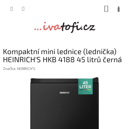
Přejít
NÁKUP
na
obsah
KOŠÍK
Kompaktní mini lednice (lednička)
HEINRICH'S HKB 4188 45 litrů černá
Značka:
HEINRICH'S