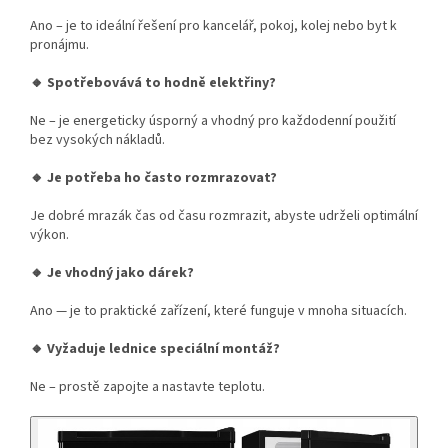
Ano – je to ideální řešení pro kancelář, pokoj, kolej nebo byt k
pronájmu.
🔸 Spotřebovává to hodně elektřiny?
Ne – je energeticky úsporný a vhodný pro každodenní použití
bez vysokých nákladů.
🔸 Je potřeba ho často rozmrazovat?
Je dobré mrazák čas od času rozmrazit, abyste udrželi optimální
výkon.
🔸 Je vhodný jako dárek?
Ano — je to praktické zařízení, které funguje v mnoha situacích.
🔸 Vyžaduje lednice speciální montáž?
Ne – prostě zapojte a nastavte teplotu.