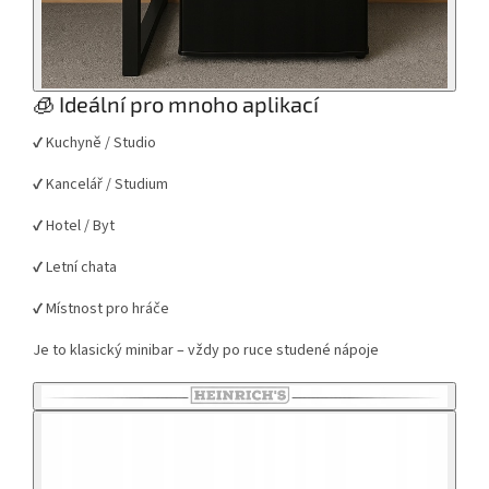
🧊 Ideální pro mnoho aplikací
✔️ Kuchyně / Studio
✔️ Kancelář / Studium
✔️ Hotel / Byt
✔️ Letní chata
✔️ Místnost pro hráče
Je to klasický minibar – vždy po ruce studené nápoje