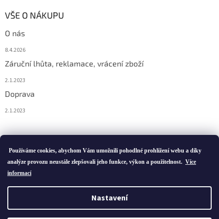
VŠE O NÁKUPU
O nás
8.4.2026
Záruční lhůta, reklamace, vrácení zboží
2.1.2023
Doprava
2.1.2023
Vytvořil Shoptet
Používáme cookies, abychom Vám umožnili pohodlné prohlížení webu a díky
analýze provozu neustále zlepšovali jeho funkce, výkon a použitelnost.
Více
informací
Copyright 2026
ivatofi.cz
. Všechna práva vyhrazena.
Nastavení
Podle zákona o evidenci tržeb je prodávající povinen vystavit