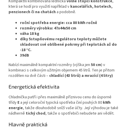
K
ompaktní kombinovaná lednička
volně stojící konstrukce
,
která se hodí pro využití například v
kancelářích, hotelech,
penzionech či na chatách
a podobně.
roční spotřeba energie: cca 80 kWh ročně
rozměry výrobku: 47x44x50 cm
váha 18 kg
díky 5stupňovému regulátoru teploty můžete
skladovat své oblíbené pokrmy při teplotách až do
-18 °C.
39dB
Nabízí maximálně kompaktní rozměry (výška jen
50
cm
) v
kombinaci s celkovým užitným objemem 45 litrů. Ten je přitom
rozdělen na dvě části –
chladící (43 litrů) a mrazící (4 litry)
Energetická efektivita
Chladnička patří i přes maximálně příznivou cenu do úsporné
třídy
E
a její celoroční typická spotřeba činí pouhých 80
kWh
energie
, takže dlouhodobě sníží vaše účty. Její výhodou je také
nádherně
tichý chod
, takže o spotřebiči nebudete ani vědět.
Hlavně praktická