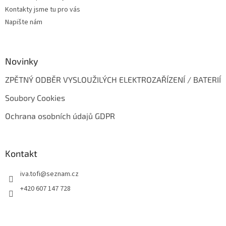
í
Kontakty jsme tu pro vás
Napište nám
Novinky
ZPĚTNÝ ODBĚR VYSLOUŽILÝCH ELEKTROZAŘÍZENÍ / BATERIÍ
Soubory Cookies
Ochrana osobních údajů GDPR
Kontakt
iva.tofi
@
seznam.cz
+420 607 147 728