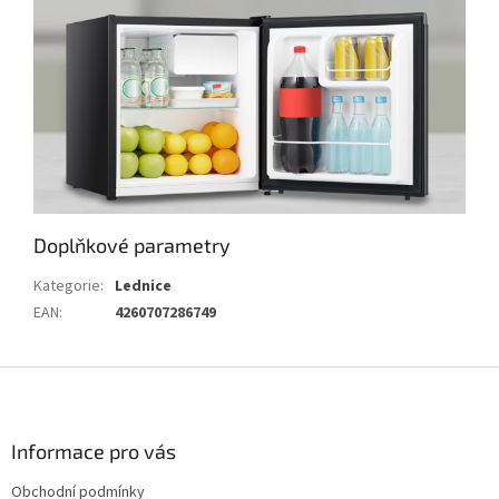
Doplňkové parametry
Kategorie
:
Lednice
EAN
:
4260707286749
Z
á
p
a
Informace pro vás
t
Obchodní podmínky