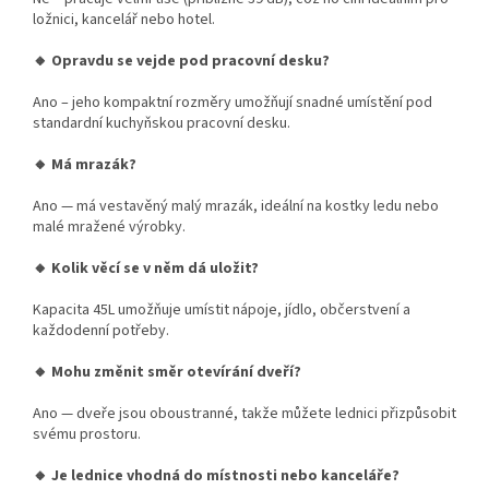
ložnici, kancelář nebo hotel.
🔸 Opravdu se vejde pod pracovní desku?
Ano – jeho kompaktní rozměry umožňují snadné umístění pod
standardní kuchyňskou pracovní desku.
🔸 Má mrazák?
Ano — má vestavěný malý mrazák, ideální na kostky ledu nebo
malé mražené výrobky.
🔸 Kolik věcí se v něm dá uložit?
Kapacita 45L umožňuje umístit nápoje, jídlo, občerstvení a
každodenní potřeby.
🔸 Mohu změnit směr otevírání dveří?
Ano — dveře jsou oboustranné, takže můžete lednici přizpůsobit
svému prostoru.
🔸 Je lednice vhodná do místnosti nebo kanceláře?