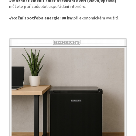
✔️Možnost změnit směr otevírání dveří (vlevo/vpravo)
–
můžete ji přizpůsobit uspořádání interiéru.
✔️Roční spotřeba energie: 80 kW
při ekonomickém využití.