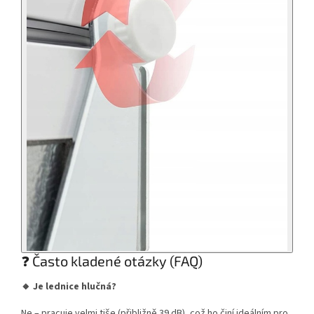
❓ Často kladené otázky (FAQ)
🔸 Je lednice hlučná?
Ne – pracuje velmi tiše (přibližně 39 dB), což ho činí ideálním pro