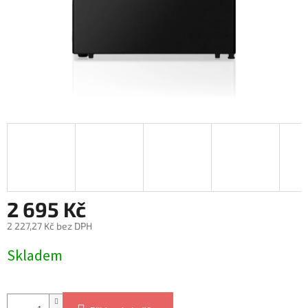
2 695 Kč
2 227,27 Kč bez DPH
Měrná
Skladem
cena: