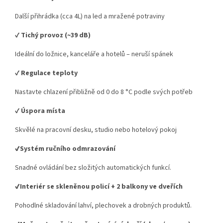
Další přihrádka (cca 4L) na led a mražené potraviny
✔️
Tichý provoz (~39 dB)
Ideální do ložnice, kanceláře a hotelů – neruší spánek
✔️
Regulace teploty
Nastavte chlazení přibližně od 0 do 8 °C podle svých potřeb
✔️
Úspora místa
Skvělé na pracovní desku, studio nebo hotelový pokoj
✔️Systém ručního odmrazování
Snadné ovládání bez složitých automatických funkcí.
✔️Interiér se skleněnou policí + 2 balkony ve dveřích
Pohodlné skladování lahví, plechovek a drobných produktů.