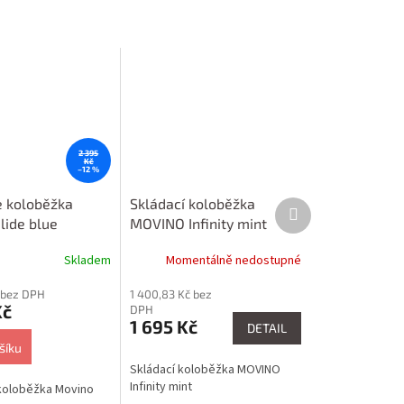
2 395
Kč
–12 %
e koloběžka
Skládací koloběžka
Další
produkt
lide blue
MOVINO Infinity mint
Skladem
Momentálně nedostupné
č bez DPH
1 400,83 Kč bez
Kč
DPH
1 695 Kč
DETAIL
šíku
Skládací koloběžka MOVINO
Infinity mint
koloběžka Movino