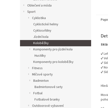
Oblečení a móda
Sport
Cyklistika
Popi
Cyklistické helmy
Cyklosvítilny
Det
Jízdní kola
Koloběžky
Sklá
Komponenty pro jízdní kola
✔ Le
Hustilky
✔ Vel
Komponenty pro koloběžky
✔ Sk
✔ No
Fitness
✔ Sk
Míčové sporty
Badminton
Hled
Badmintonové sety
Fotbal
Movin
poho
Fotbalové branky
Outdoorové vybavení