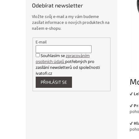
Odebírat newsletter
Vložte svůj e-mail a my vám budeme
zasílat informace o nových produktech na
našem e-shopu.
E-mail
Souhlasím se
zpracováním
osobních údajů
potřebných pro
zasílání newsletterů od společnosti
ivatofi.cz
Mo
PŘIHLÁSIT SE
✔️ L
✔️ P
poho
✔️ H
poho