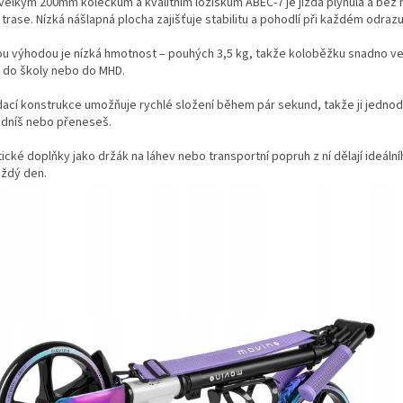
 velkým 200mm kolečkům a kvalitním ložiskům ABEC-7 je jízda plynulá a bez 
 trase. Nízká nášlapná plocha zajišťuje stabilitu a pohodlí při každém odrazu
ou výhodou je nízká hmotnost – pouhých 3,5 kg, takže koloběžku snadno 
, do školy nebo do MHD.
dací konstrukce umožňuje rychlé složení během pár sekund, takže ji jedno
adníš nebo přeneseš.
ické doplňky jako držák na láhev nebo transportní popruh z ní dělají ideáln
aždý den.