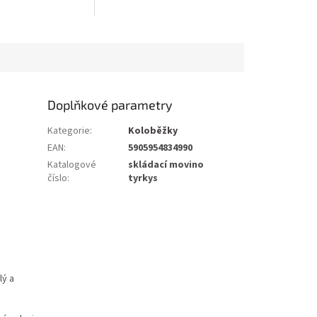
Doplňkové parametry
Kategorie
:
Koloběžky
EAN
:
5905954834990
Katalogové
skládací movino
číslo
:
tyrkys
lý a