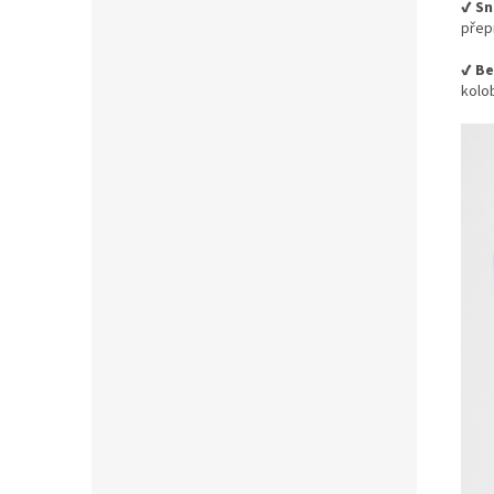
✔️ S
přep
✔️ B
kolo