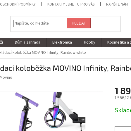
OBCHODNÍ PODMÍNKY
KONTAKTY JSME TU PRO VÁS
NAPIŠTE NÁM
HLEDAT
ží
Dům a zahrada
Elektronika
Hobby
Kosmetika a 
kládací koloběžka MOVINO Infinity, Rainbow white
dací koloběžka MOVINO Infinity, Rain
Movino
1 89
1 566,12
Měrná
Skla
cena: