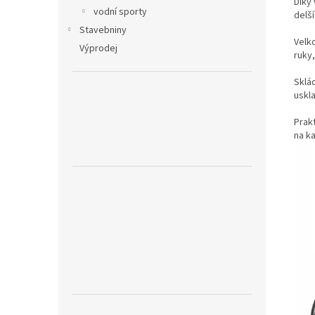
Díky
vodní sporty
delší
Stavebniny
Velk
Výprodej
ruky
Sklá
uskl
Prakt
na k