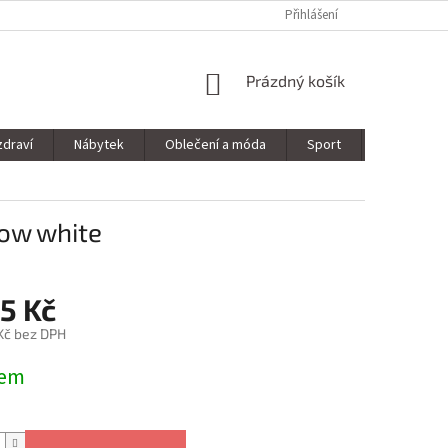
Přihlášení
NÁKUPNÍ
Prázdný košík
KOŠÍK
zdraví
Nábytek
Oblečení a móda
Sport
Stavebnin
bow white
5 Kč
 Kč bez DPH
dem