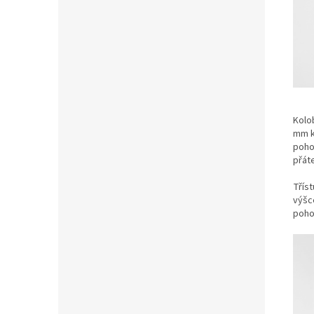
Kolo
mm k
poho
přát
Třís
výšce
pohod