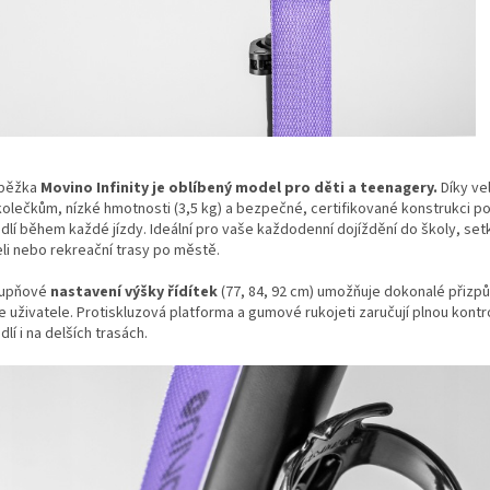
běžka
Movino Infinity je oblíbený model pro děti a teenagery.
Díky ve
olečkům, nízké hmotnosti (3,5 kg) a bezpečné, certifikované konstrukci p
dlí během každé jízdy. Ideální pro vaše každodenní dojíždění do školy, setk
eli nebo rekreační trasy po městě.
tupňové
nastavení výšky řídítek
(77, 84, 92 cm) umožňuje dokonalé přizp
 uživatele. Protiskluzová platforma a gumové rukojeti zaručují plnou kontr
lí i na delších trasách.