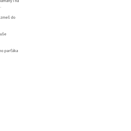
námahy i na
.
vezmeš do
duše
ího parťáka