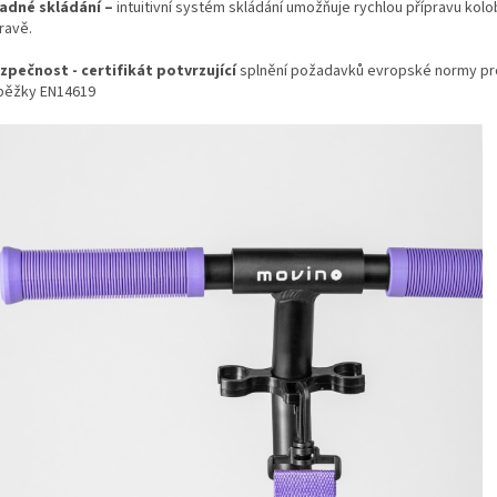
nadné skládání
–
intuitivní systém skládání umožňuje rychlou přípravu kol
ravě.
ezpečnost - certifikát potvrzující
splnění požadavků evropské normy pr
běžky EN14619