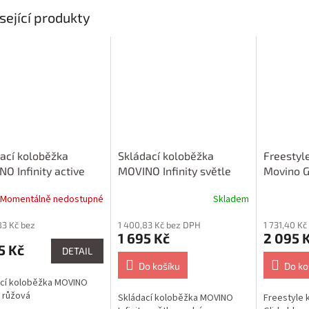
sející produkty
ací koloběžka
Skládací koloběžka
Freestyl
O Infinity active
MOVINO Infinity světle
Movino G
modrá
Momentálně nedostupné
Skladem
83 Kč bez
1 400,83 Kč bez DPH
1 731,40 K
1 695 Kč
2 095 
5 Kč
DETAIL
Do košíku
Do ko
ací koloběžka MOVINO
y růžová
Skládací koloběžka MOVINO
Freestyle 