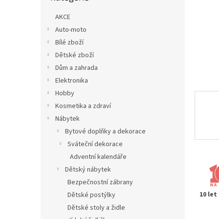
n
e
AKCE
l
Auto-moto
Bílé zboží
Dětské zboží
Dům a zahrada
Elektronika
Hobby
Kosmetika a zdraví
Nábytek
Bytové doplňky a dekorace
Sváteční dekorace
Adventní kalendáře
Dětský nábytek
Bezpečnostní zábrany
10 let
Dětské postýlky
Dětské stoly a židle