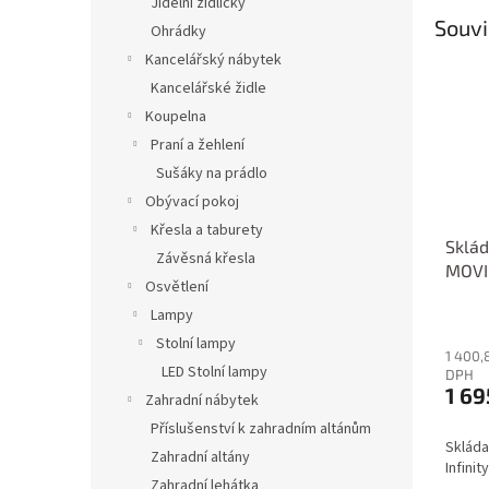
Jídelní židličky
Souvi
Ohrádky
Kancelářský nábytek
Kancelářské židle
Koupelna
Praní a žehlení
Sušáky na prádlo
Obývací pokoj
Křesla a taburety
Sklád
Závěsná křesla
MOVIN
Osvětlení
pink
Lampy
Stolní lampy
1 400,
LED Stolní lampy
DPH
1 69
Zahradní nábytek
Příslušenství k zahradním altánům
Sklád
Zahradní altány
Infinit
Zahradní lehátka