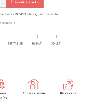
Přidat do košíku
koloběžka MOVINO Infinity, Rainbow white
informace
ZEPTAT SE
HLÍDAT
SDÍLET
řeno
Zboží skladem
Nízká cena
zníky