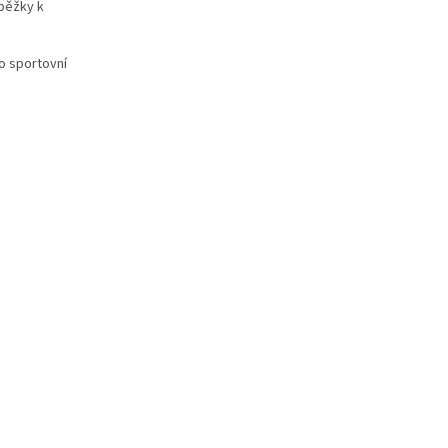
oběžky k
o sportovní