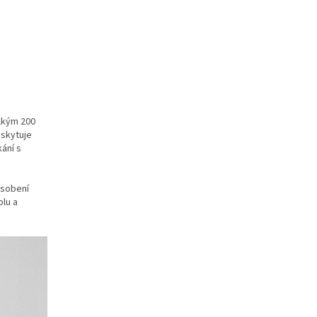
lkým 200
oskytuje
ání s
ůsobení
olu a