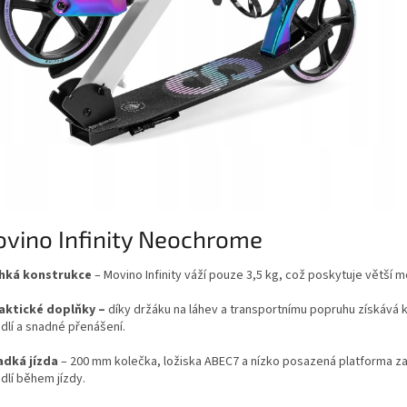
vino Infinity Neochrome
ehká konstrukce
– Movino Infinity váží pouze 3,5 kg, což poskytuje větší mo
raktické doplňky
–
díky držáku na láhev a transportnímu popruhu získává
dlí a snadné přenášení.
ladká jízda
– 200 mm kolečka, ložiska ABEC7 a nízko posazená platforma zaj
dlí během jízdy.