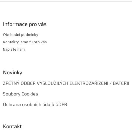
v
Z
a
á
c
á
n
í
p
í
p
a
Informace pro vás
r
t
v
Obchodní podmínky
í
k
Kontakty jsme tu pro vás
y
v
Napište nám
ý
p
i
s
Novinky
u
ZPĚTNÝ ODBĚR VYSLOUŽILÝCH ELEKTROZAŘÍZENÍ / BATERIÍ
Soubory Cookies
Ochrana osobních údajů GDPR
Kontakt