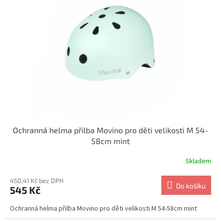
i
r
s
o
p
d
r
u
o
k
d
t
u
ů
k
t
ů
Ochranná helma přilba Movino pro děti velikosti M 54-
58cm mint
Skladem
450,41 Kč bez DPH
Do košíku
545 Kč
Ochranná helma přilba Movino pro děti velikosti M 54-58cm mint