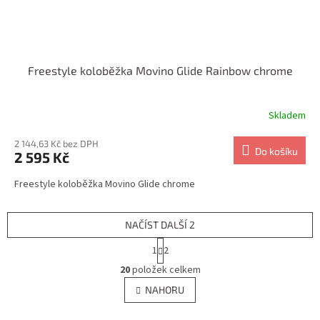
Freestyle koloběžka Movino Glide Rainbow chrome
Skladem
2 144,63 Kč bez DPH
Do košíku
2 595 Kč
Freestyle koloběžka Movino Glide chrome
NAČÍST DALŠÍ 2
S
1
2
t
O
r
20
položek celkem
v
á
l
NAHORU
n
á
k
d
o