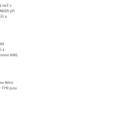
i než v
ENDER při
ší a
 49
í a
sponou 6061
no Nitro
y TPR jsou