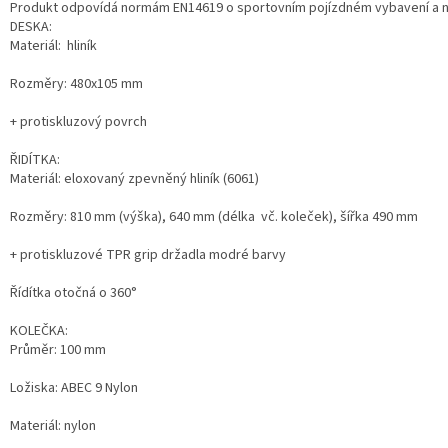
Produkt odpovídá normám EN14619 o sportovním pojízdném vybavení a ná
DESKA:
Materiál: hliník
Rozměry: 480x105 mm
+ protiskluzový povrch
ŘIDÍTKA:
Materiál: eloxovaný zpevněný hliník (6061)
Rozměry: 810 mm (výška), 640 mm (délka vč. koleček), šířka 490 mm
+ protiskluzové TPR grip držadla modré barvy
Řídítka otočná o 360°
KOLEČKA:
Průměr: 100 mm
Ložiska: ABEC 9 Nylon
Materiál: nylon