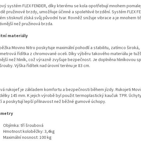
ový systém FLEX FENDER, díky kterému se kola opotřebují mnohem pomalej
adě pružinové brzdy, umožňuje účinné a spolehlivé brzdění. Systém FLEX F
m stisknutí získá svůj původní tvar. Rovněž snižuje vibrace a je mnohem tiš
tivnější než pružinová brzda.
itní materiály
ěžka Movino Nitro poskytuje maximální pohodlí a stabilitu, zatímco široká,
imetrová řídítka z chromované oceli. Díky výběru takového materiálu je tužš
nější než hliník, což výrazně zvyšuje bezpečnost. Je doplněna hliníkovou 
šrouby. Výška řídítek nad úrovní terénu je 83 cm.
ivá rukojeť je základem komfortu a bezpečnosti během jízdy. Rukojeti Movi
 délky 145 mm. K jejich výrobě byl použit termoplastický kaučuk TPR. Úchyt
í a poskytují lepší přilnavost než běžné gumové úchopy.
ametry
Objímka: tří šroubová
Hmotnost koloběžky: 3,4kg
Maximální nosnost: 100 kg