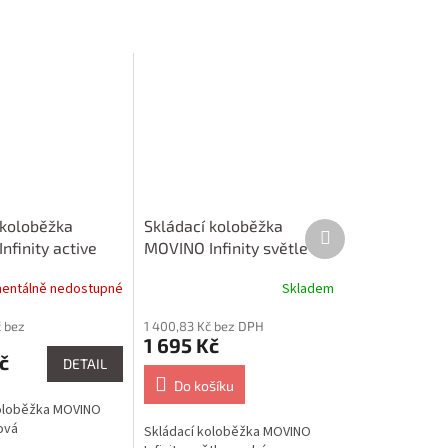
 koloběžka
Skládací koloběžka
Další
produkt
nfinity active
MOVINO Infinity světle
modrá
entálně nedostupné
Skladem
č bez
1 400,83 Kč bez DPH
1 695 Kč
č
DETAIL
Do košíku
koloběžka MOVINO
žová
Skládací koloběžka MOVINO