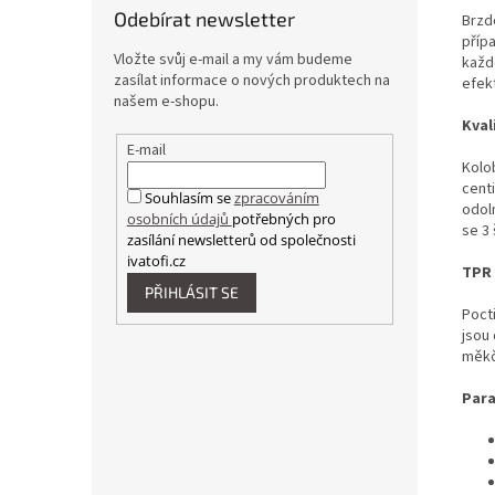
Odebírat newsletter
Brzd
příp
Vložte svůj e-mail a my vám budeme
každé
zasílat informace o nových produktech na
efek
našem e-shopu.
Kval
E-mail
Kolob
cent
Souhlasím se
zpracováním
odol
osobních údajů
potřebných pro
se 3 
zasílání newsletterů od společnosti
ivatofi.cz
TPR
PŘIHLÁSIT SE
Poct
jsou
měkč
Par