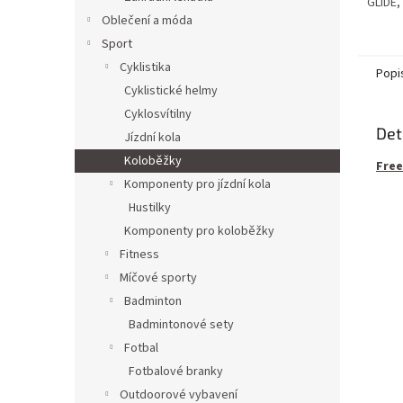
GLIDE,
Oblečení a móda
Sport
Cyklistika
Popi
Cyklistické helmy
Cyklosvítilny
Det
Jízdní kola
Koloběžky
Free
Komponenty pro jízdní kola
Hustilky
Komponenty pro koloběžky
Fitness
Míčové sporty
Badminton
Badmintonové sety
Fotbal
Fotbalové branky
Outdoorové vybavení