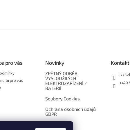
e pro vás
Novinky
Kontakt
podmínky
ZPĚTNÝ ODBĚR
iva.tof
VYSLOUŽILÝCH
me tu pro vás
+420 
ELEKTROZAŘÍZENÍ /
m
BATERIÍ
Soubory Cookies
Ochrana osobních údajů
GDPR