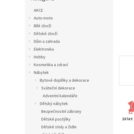
n
e
AKCE
l
Auto-moto
Bílé zboží
Dětské zboží
Dům a zahrada
Elektronika
Hobby
Kosmetika a zdraví
Nábytek
Bytové doplňky a dekorace
Sváteční dekorace
Adventní kalendáře
Dětský nábytek
Bezpečnostní zábrany
10 let
Dětské postýlky
Dětské stoly a židle