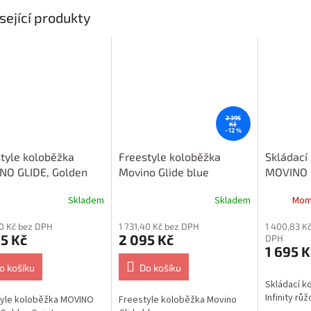
sející produkty
2 395
Kč
–12 %
tyle koloběžka
Freestyle koloběžka
Skládací
NO GLIDE, Golden
Movino Glide blue
MOVINO I
pink
Skladem
Skladem
Mom
40 Kč bez DPH
1 731,40 Kč bez DPH
1 400,83 K
5 Kč
2 095 Kč
DPH
1 695 K
o košíku
Do košíku
Skládací 
Infinity rů
tyle koloběžka MOVINO
Freestyle koloběžka Movino