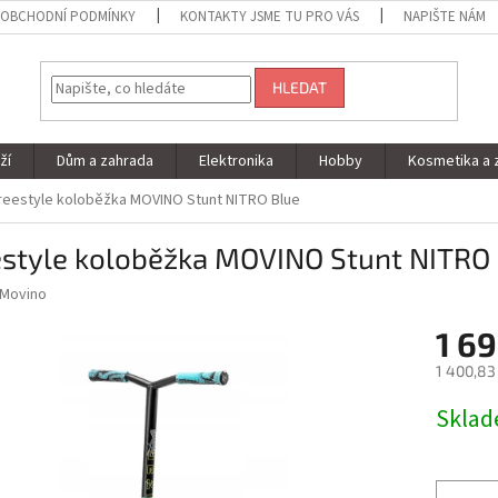
OBCHODNÍ PODMÍNKY
KONTAKTY JSME TU PRO VÁS
NAPIŠTE NÁM
HLEDAT
ží
Dům a zahrada
Elektronika
Hobby
Kosmetika a 
reestyle koloběžka MOVINO Stunt NITRO Blue
estyle koloběžka MOVINO Stunt NITRO
Movino
1 69
1 400,83
Měrná
Skla
cena: