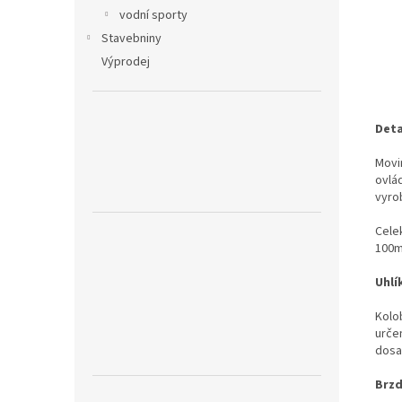
vodní sporty
Stavebniny
Výprodej
Deta
Movi
ovlád
vyro
Cele
100m
Uhlí
Kolo
urče
dosaž
Brzd