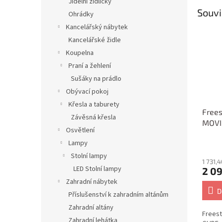
Jídelní židličky
Souvi
Ohrádky
Kancelářský nábytek
Kancelářské židle
Koupelna
Praní a žehlení
Sušáky na prádlo
Obývací pokoj
Křesla a taburety
Frees
Závěsná křesla
MOVI
Osvětlení
Spirit
Lampy
Stolní lampy
1 731,
LED Stolní lampy
2 09
Zahradní nábytek
D
Příslušenství k zahradním altánům
Zahradní altány
Frees
Zahradní lehátka