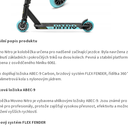
ilní popis produktu
no Nitro je koloběžka určena pro nadšené začínající jezdce. Byla navržena 
nutí základních i pokročilých triků na dvou kolech. Pevná a stabilní platform
bena z osvědčeného hliníku 6061.
k doplňují ložiska ABEC-9 Carbon, brzdový systém FLEX FENDER, řídítka 360 
ilimetrová kola s nylonovým jádrem.
ková ložiska ABEC-9
běžka Movino Nitro je vybavena uhlíkovými ložisky ABEC-9. Jsou známé pr
né pro profesionály, protože zajišťují vysokou přesnost, efektivitu a možn
ení vyšších rychlostí.
ový systém FLEX FENDER