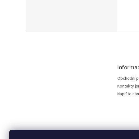
Z
á
p
a
t
Informac
í
Obchodní 
Kontakty js
Napište ná