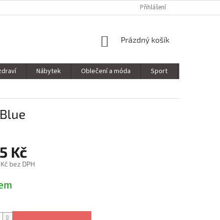
Přihlášení
NÁKUPNÍ
Prázdný košík
KOŠÍK
zdraví
Nábytek
Oblečení a móda
Sport
Stavebnin
 Blue
5 Kč
 Kč bez DPH
dem