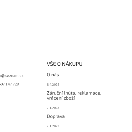
VŠE O NÁKUPU
O nás
i
@
seznam.cz
607 147 728
8.4.2026
Záruční lhůta, reklamace,
vrácení zboží
2.1.2023
Doprava
2.1.2023