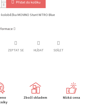
Přidat do košíku
e koloběžka MOVINO Stunt NITRO Blue
informace
ZEPTAT SE
HLÍDAT
SDÍLET
řeno
Zboží skladem
Nízká cena
zníky