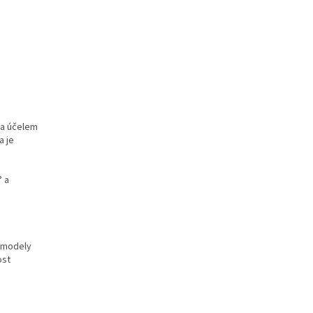
za účelem
a je
° a
o modely
ost