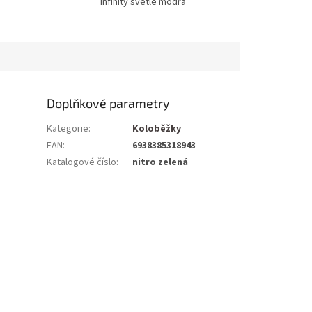
Infinity světle modrá
Doplňkové parametry
Kategorie
:
Koloběžky
EAN
:
6938385318943
Katalogové číslo
:
nitro zelená