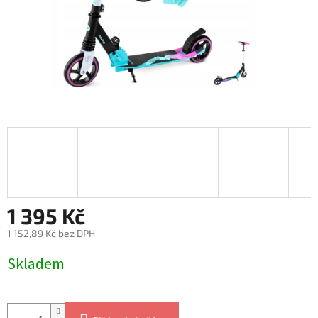
1 395 Kč
1 152,89 Kč bez DPH
Měrná
Skladem
cena: