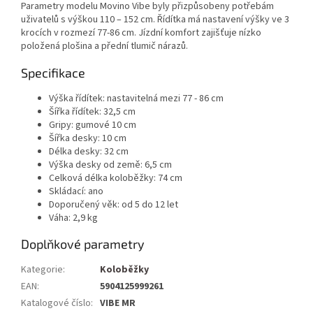
Parametry modelu Movino Vibe byly přizpůsobeny potřebám
uživatelů s výškou 110 – 152 cm. Řídítka má nastavení výšky ve 3
krocích v rozmezí 77-86 cm. Jízdní komfort zajišťuje nízko
položená plošina a přední tlumič nárazů.
Specifikace
Výška řídítek: nastavitelná mezi 77 - 86 cm
Šířka řídítek: 32,5 cm
Gripy: gumové 10 cm
Šířka desky: 10 cm
Délka desky: 32 cm
Výška desky od země: 6,5 cm
Celková délka koloběžky: 74 cm
Skládací: ano
Doporučený věk: od 5 do 12 let
Váha: 2,9 kg
Doplňkové parametry
Kategorie
:
Koloběžky
EAN
:
5904125999261
Katalogové číslo
:
VIBE MR