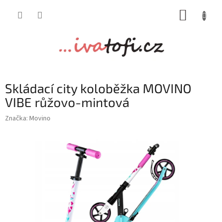
Přejít
NÁKUP
na
obsah
KOŠÍK
Skládací city koloběžka MOVINO
VIBE růžovo-mintová
Značka:
Movino