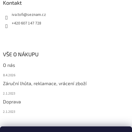
Kontakt
iva.tofi
@
seznam.cz
+420 607 147 728
VŠE O NÁKUPU
O nás
8.4.2026
Záruční lhůta, reklamace, vrácení zboží
2.1.2023
Doprava
2.1.2023