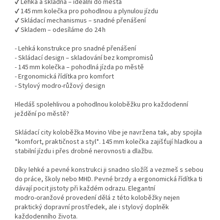
✔ Lehká a skladná – ideální do města
✔ 145 mm kolečka pro pohodlnou a plynulou jízdu
✔ Skládací mechanismus – snadné přenášení
✔ Skladem – odesíláme do 24 h
- Lehká konstrukce pro snadné přenášení
- Skládací design – skladování bez kompromisů
- 145 mm kolečka – pohodlná jízda po městě
- Ergonomická řídítka pro komfort
- Stylový modro‑růžový design
Hledáš spolehlivou a pohodlnou koloběžku pro každodenní
ježdění po městě?
Skládací city koloběžka Movino Vibe je navržena tak, aby spojila
*komfort, praktičnost a styl*. 145 mm kolečka zajišťují hladkou a
stabilní jízdu i přes drobné nerovnosti a dlažbu.
Díky lehké a pevné konstrukci ji snadno složíš a vezmeš s sebou
do práce, školy nebo MHD. Pevné brzdy a ergonomická řídítka ti
dávají pocit jistoty při každém odrazu. Elegantní
modro‑oranžové provedení dělá z této koloběžky nejen
praktický dopravní prostředek, ale i stylový doplněk
každodenního života.