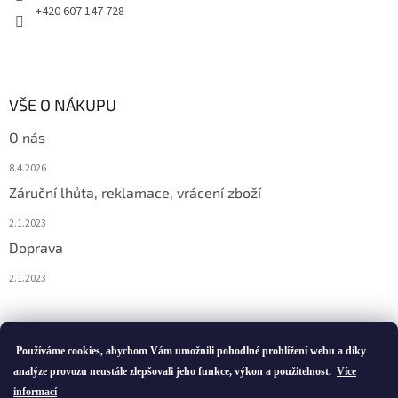
+420 607 147 728
VŠE O NÁKUPU
O nás
8.4.2026
Záruční lhůta, reklamace, vrácení zboží
2.1.2023
Doprava
2.1.2023
Vytvořil Shoptet
Používáme cookies, abychom Vám umožnili pohodlné prohlížení webu a díky
analýze provozu neustále zlepšovali jeho funkce, výkon a použitelnost.
Více
informací