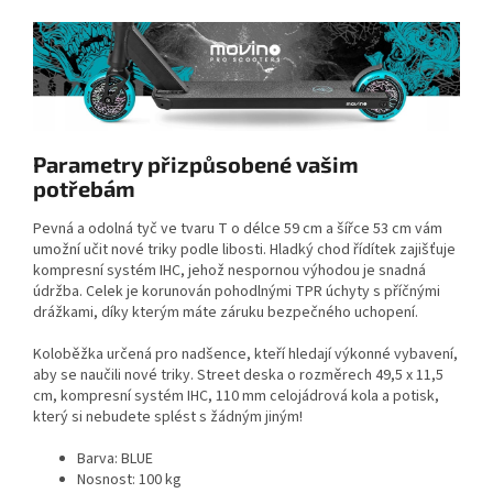
Parametry přizpůsobené vašim
potřebám
Pevná a odolná tyč ve tvaru T o délce 59 cm a šířce 53 cm vám
umožní učit nové triky podle libosti. Hladký chod řídítek zajišťuje
kompresní systém IHC, jehož nespornou výhodou je snadná
údržba. Celek je korunován pohodlnými TPR úchyty s příčnými
drážkami, díky kterým máte záruku bezpečného uchopení.
Koloběžka určená pro nadšence, kteří hledají výkonné vybavení,
aby se naučili nové triky. Street deska o rozměrech 49,5 x 11,5
cm, kompresní systém IHC, 110 mm celojádrová kola a potisk,
který si nebudete splést s žádným jiným!
Barva: BLUE
Nosnost: 100 kg