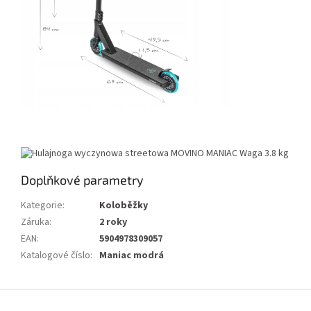
Doplňkové parametry
Kategorie
:
Koloběžky
Záruka
:
2 roky
EAN
:
5904978309057
Katalogové číslo
:
Maniac modrá
Z