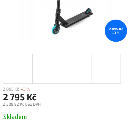
2 895 Kč
–3 %
2 895 Kč
–3 %
2 795 Kč
2 309,92 Kč bez DPH
Měrná
Skladem
cena: