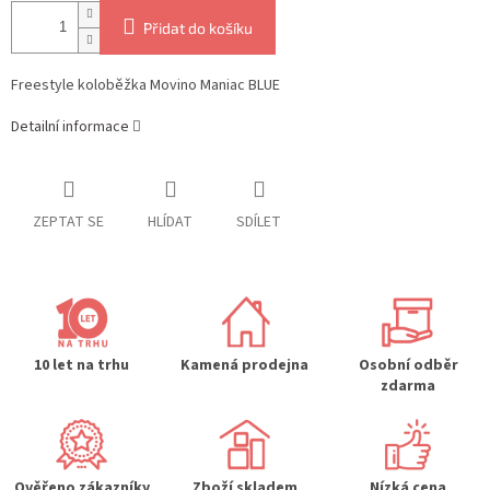
Přidat do košíku
Freestyle koloběžka Movino Maniac BLUE
Detailní informace
ZEPTAT SE
HLÍDAT
SDÍLET
10 let na trhu
Kamená prodejna
Osobní odběr
zdarma
Ověřeno zákazníky
Zboží skladem
Nízká cena