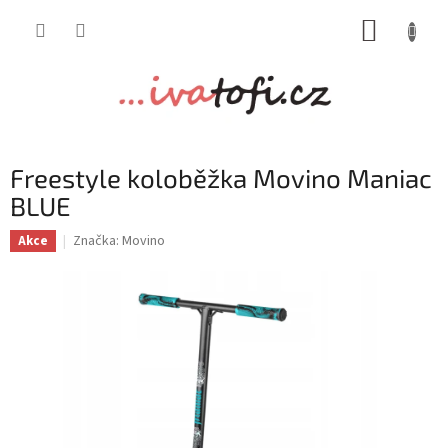
Přejít
NÁKUP
na
obsah
KOŠÍK
Freestyle koloběžka Movino Maniac
BLUE
Značka:
Movino
Akce