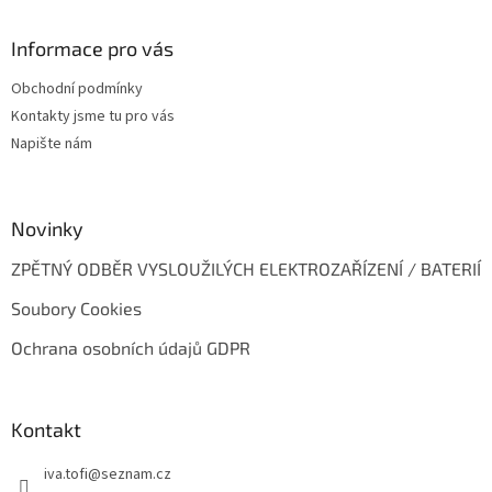
á
p
a
Informace pro vás
t
Obchodní podmínky
í
Kontakty jsme tu pro vás
Napište nám
Novinky
ZPĚTNÝ ODBĚR VYSLOUŽILÝCH ELEKTROZAŘÍZENÍ / BATERIÍ
Soubory Cookies
Ochrana osobních údajů GDPR
Kontakt
iva.tofi
@
seznam.cz