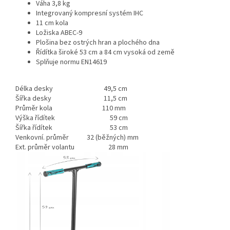
Váha 3,8 kg
Integrovaný kompresní systém IHC
11 cm kola
Ložiska ABEC-9
Plošina bez ostrých hran a plochého dna
Řídítka široké 53 cm a 84 cm vysoká od země
Splňuje normu EN14619
Délka desky
49,5 cm
Šířka desky
11,5 cm
Průměr kola
110 mm
Výška řídítek
59 cm
Šířka řídítek
53 cm
Venkovní. průměr
32 (běžných) mm
Ext. průměr volantu
28 mm