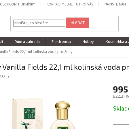
OBCHODNÍ PODMÍNKY
KONTAKTY JSME TU PRO VÁS
NAPIŠTE NÁM
HLEDAT
ží
Dům a zahrada
Elektronika
Hobby
Kosmetika a 
anilla Fields 22,1 ml kolínská voda pro ženy
 Vanilla Fields 22,1 ml kolínská voda p
COTY
995
822,31 K
Měrná
Skla
cena: