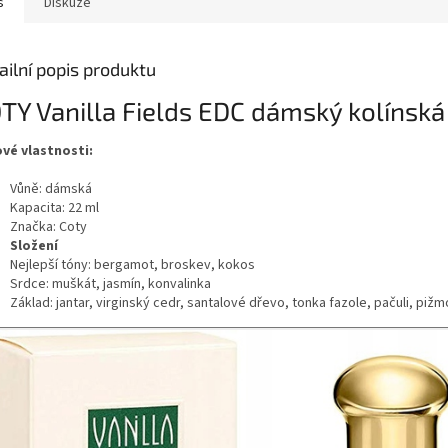
s
Diskuze
ailní popis produktu
TY Vanilla Fields EDC dámský kolínsk
ové vlastnosti:
Vůně: dámská
Kapacita: 22 ml
Značka: Coty
Složení
Nejlepší tóny: bergamot, broskev, kokos
Srdce: muškát, jasmín, konvalinka
Základ: jantar, virginský cedr, santalové dřevo, tonka fazole, pačuli, pižm