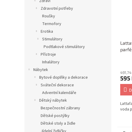
Zdraví
Zdravotní potřeby
Roušky
Termofory
Erotika
Stimulátory
Latta
Podtlakové stimulátory
parf
Přístroje
ženy 
Inhalátory
Nábytek
491,74
595
Bytové doplňky a dekorace
Sváteční dekorace
D
Adventní kalendáře
Dětský nábytek
Lattaf
Bezpečnostní zábrany
voda p
Dětské postýlky
Dětské stoly a židle
Jídelní židličky