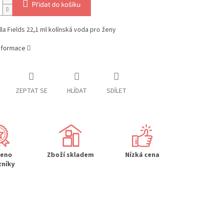
Přidat do košíku
lla Fields 22,1 ml kolínská voda pro ženy
informace
ZEPTAT SE
HLÍDAT
SDÍLET
řeno
Zboží skladem
Nízká cena
zníky