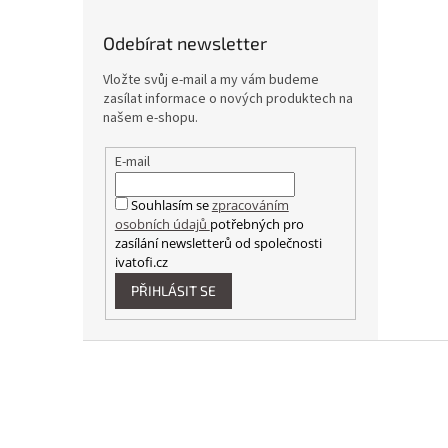
Odebírat newsletter
Vložte svůj e-mail a my vám budeme
zasílat informace o nových produktech na
našem e-shopu.
E-mail
Souhlasím se
zpracováním
osobních údajů
potřebných pro
zasílání newsletterů od společnosti
ivatofi.cz
PŘIHLÁSIT SE
Z
á
p
a
t