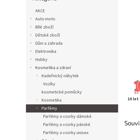
n
e
AKCE
l
Auto-moto
Bílé zboží
Dětské zboží
Dům a zahrada
Elektronika
Hobby
Kosmetika a zdraví
Kadeřnický nábytek
Vozíky
kosmetické pomůcky
10 let
Kosmetika
Parfémy
Parfémy a vzorky dámské
Souvi
Parfémy a vzorky pánské
Parfémy a vzorky unisex