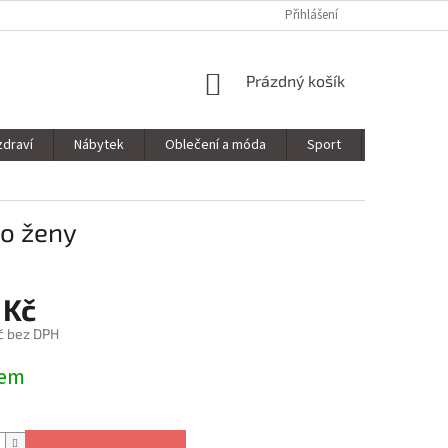
Přihlášení
NÁKUPNÍ
Prázdný košík
KOŠÍK
zdraví
Nábytek
Oblečení a móda
Sport
Stavebnin
ro ženy
 Kč
č bez DPH
dem