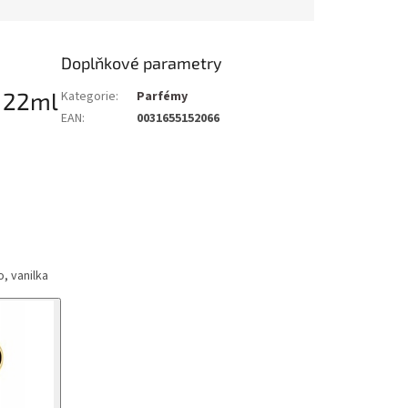
Doplňkové parametry
á 22ml
Kategorie
:
Parfémy
EAN
:
0031655152066
o, vanilka