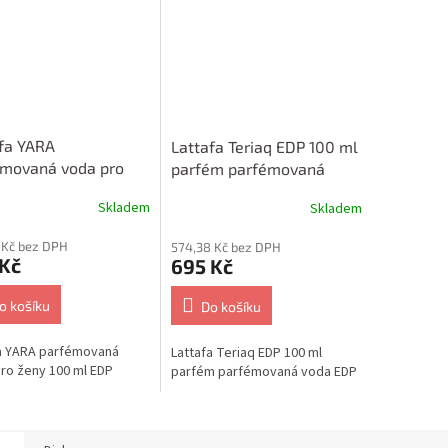
fa YARA
Lattafa Teriaq EDP 100 ml
émovaná voda pro
parfém parfémovaná
100 ml EDP
voda EDP
Skladem
Skladem
 Kč bez DPH
574,38 Kč bez DPH
 Kč
695 Kč
o košíku
Do košíku
a YARA parfémovaná
Lattafa Teriaq EDP 100 ml
ro ženy 100 ml EDP
parfém parfémovaná voda EDP