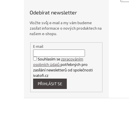
Odebírat newsletter
Vložte svůj e-mail a my vám budeme
zasílat informace o nových produktech na
našem e-shopu.
E-mail
Souhlasím se
zpracováním
osobních údajů
potřebných pro
zasílání newsletterů od společnosti
ivatofi.cz
PŘIHLÁSIT SE
Z
á
p
a
t