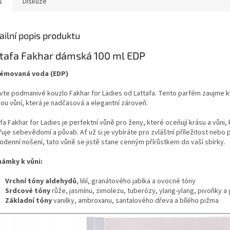
s
Diskuze
ailní popis produktu
tafa Fakhar dámská 100 ml EDP
émovaná voda (EDP)
vte podmanivé kouzlo Fakhar for Ladies od Lattafa. Tento parfém zaujme 
ou vůní, která je nadčasová a elegantní zároveň.
fa Fakhar for Ladies je perfektní vůně pro ženy, které oceňují krásu a vůni, 
uje sebevědomí a půvab. Ať už si je vybíráte pro zvláštní příležitost nebo 
odenní nošení, tato vůně se jistě stane cenným přírůstkem do vaší sbírky.
ámky k vůni:
Vrchní tóny aldehydů
, lilií, granátového jablka a ovocné tóny
Srdcové tóny
růže, jasmínu, zimolezu, tuberózy, ylang-ylang, pivoňky a
Základní tóny
vanilky, ambroxanu, santalového dřeva a bílého pižma