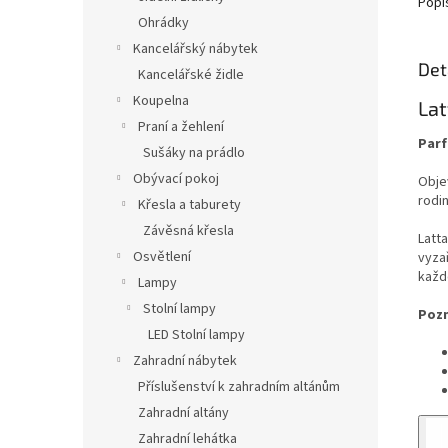
Popi
Ohrádky
Kancelářský nábytek
Det
Kancelářské židle
Koupelna
Lat
Praní a žehlení
Parf
Sušáky na prádlo
Obývací pokoj
Obje
rodin
Křesla a taburety
Závěsná křesla
Latta
Osvětlení
vyzař
každ
Lampy
Stolní lampy
Pozn
LED Stolní lampy
Zahradní nábytek
Příslušenství k zahradním altánům
Zahradní altány
Zahradní lehátka