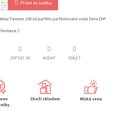
Přidat do košíku
Fakhar Femme 100 ml parfém parfémovaná voda žena EDP
informace
ZEPTAT SE
HLÍDAT
SDÍLET
řeno
Zboží skladem
Nízká cena
zníky