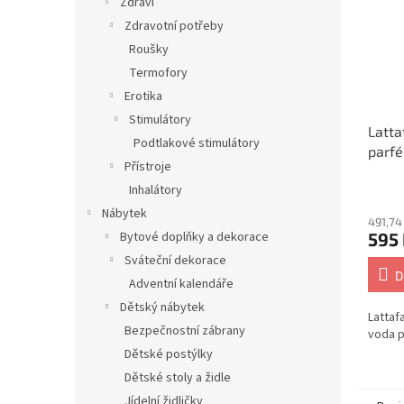
Zdraví
Zdravotní potřeby
Roušky
Termofory
Erotika
Stimulátory
Latta
Podtlakové stimulátory
parf
Přístroje
ženy 
Inhalátory
Nábytek
491,74
595
Bytové doplňky a dekorace
Sváteční dekorace
D
Adventní kalendáře
Dětský nábytek
Lattaf
Bezpečnostní zábrany
voda p
Dětské postýlky
Dětské stoly a židle
Jídelní židličky