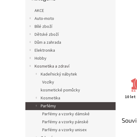
n
e
AKCE
l
Auto-moto
Bílé zboží
Dětské zboží
Dům a zahrada
Elektronika
Hobby
Kosmetika a zdraví
Kadeřnický nábytek
Vozíky
kosmetické pomůcky
10 let
Kosmetika
Parfémy
Parfémy a vzorky dámské
Souvi
Parfémy a vzorky pánské
Parfémy a vzorky unisex