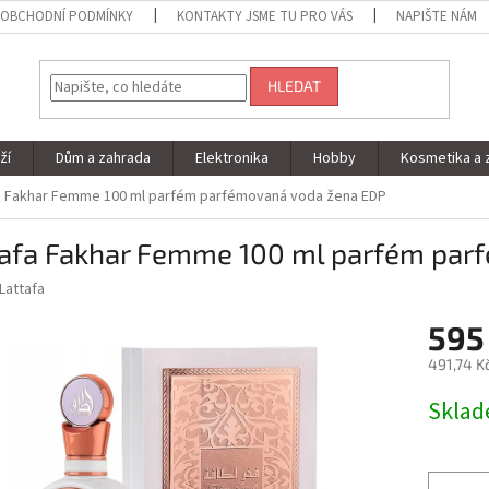
OBCHODNÍ PODMÍNKY
KONTAKTY JSME TU PRO VÁS
NAPIŠTE NÁM
HLEDAT
ží
Dům a zahrada
Elektronika
Hobby
Kosmetika a 
a Fakhar Femme 100 ml parfém parfémovaná voda žena EDP
tafa Fakhar Femme 100 ml parfém par
Lattafa
595
491,74 K
Měrná
Skla
cena: