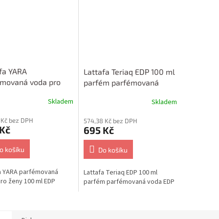
fa YARA
Lattafa Teriaq EDP 100 ml
émovaná voda pro
parfém parfémovaná
100 ml EDP
voda EDP
Skladem
Skladem
 Kč bez DPH
574,38 Kč bez DPH
 Kč
695 Kč
o košíku
Do košíku
a YARA parfémovaná
Lattafa Teriaq EDP 100 ml
ro ženy 100 ml EDP
parfém parfémovaná voda EDP