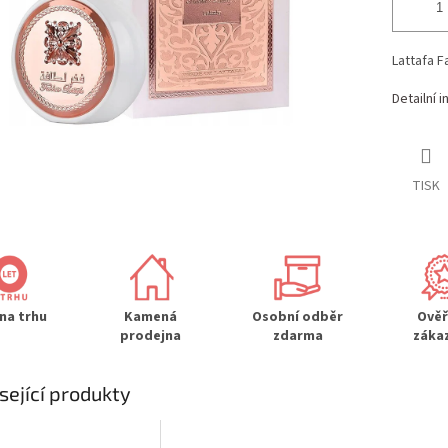
Lattafa 
Detailní 
TISK
 na trhu
Kamená
Osobní odběr
Ově
prodejna
zdarma
záka
sející produkty