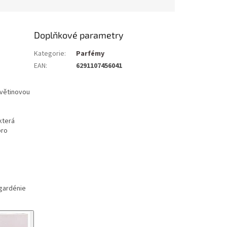
Doplňkové parametry
Kategorie
:
Parfémy
EAN
:
6291107456041
květinovou
která
pro
 gardénie