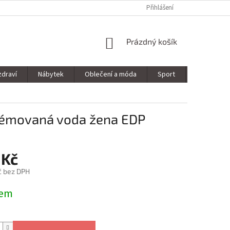
Přihlášení
NÁKUPNÍ
Prázdný košík
KOŠÍK
zdraví
Nábytek
Oblečení a móda
Sport
Stavebnin
fémovaná voda žena EDP
 Kč
č bez DPH
dem