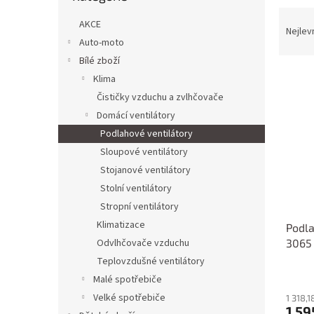
n
Ř
e
AKCE
a
Nejlev
l
Auto-moto
z
e
Bílé zboží
V
n
Klima
ý
í
Čističky vzduchu a zvlhčovače
p
p
Domácí ventilátory
i
r
Podlahové ventilátory
s
o
p
Sloupové ventilátory
d
r
u
Stojanové ventilátory
o
k
Stolní ventilátory
d
t
Stropní ventilátory
u
ů
Klimatizace
Podla
k
3065
Odvlhčovače vzduchu
t
ů
Teplovzdušné ventilátory
Malé spotřebiče
Velké spotřebiče
1 318,
1 59