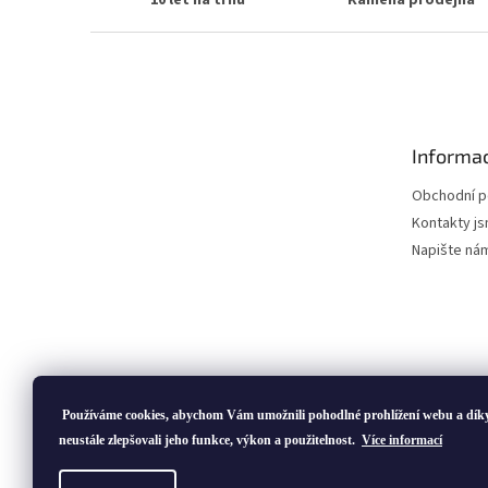
10 let na trhu
Kamená prodejna
Z
á
p
a
t
Informac
í
Obchodní 
Kontakty js
Napište ná
Používáme cookies, abychom Vám umožnili pohodlné prohlížení webu a dík
neustále zlepšovali jeho funkce, výkon a použitelnost.
Více informací
Copyright 2026
ivatofi.cz
. Všechna práva vyhrazena.