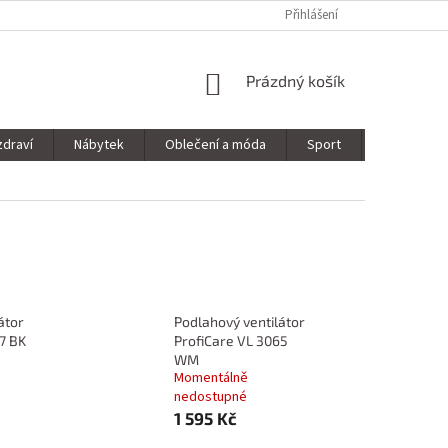
Přihlášení
NÁKUPNÍ
Prázdný košík
KOŠÍK
zdraví
Nábytek
Oblečení a móda
Sport
Stavebnin
átor
Podlahový ventilátor
7 BK
ProfiCare VL 3065
WM
Momentálně
nedostupné
1 595 Kč