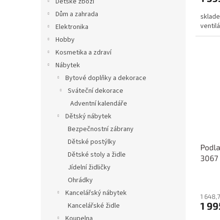
Dětské zboží
Dům a zahrada
sklade
ventil
Elektronika
Hobby
Kosmetika a zdraví
Nábytek
Bytové doplňky a dekorace
Sváteční dekorace
Adventní kalendáře
Dětský nábytek
Bezpečnostní zábrany
Dětské postýlky
Podla
Dětské stoly a židle
3067 
Jídelní židličky
Ohrádky
Kancelářský nábytek
1 648,
1 99
Kancelářské židle
Koupelna