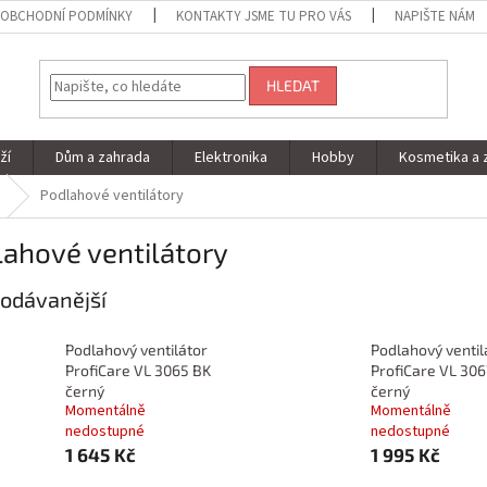
OBCHODNÍ PODMÍNKY
KONTAKTY JSME TU PRO VÁS
NAPIŠTE NÁM
HLEDAT
ží
Dům a zahrada
Elektronika
Hobby
Kosmetika a 
Podlahové ventilátory
ahové ventilátory
odávanější
Podlahový ventilátor
Podlahový ventil
ProfiCare VL 3065 BK
ProfiCare VL 306
černý
černý
Momentálně
Momentálně
nedostupné
nedostupné
1 645 Kč
1 995 Kč