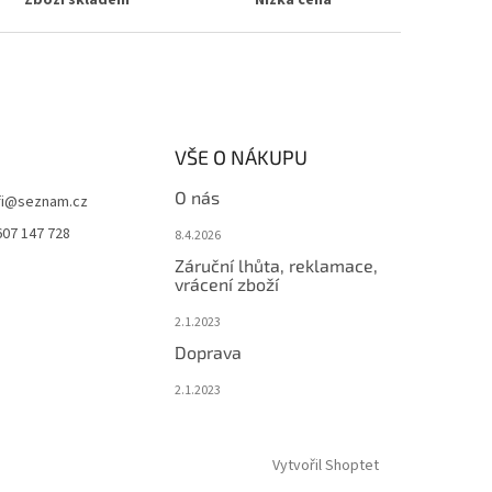
Zboží skladem
Nízká cena
VŠE O NÁKUPU
O nás
i
@
seznam.cz
607 147 728
8.4.2026
Záruční lhůta, reklamace,
vrácení zboží
2.1.2023
Doprava
2.1.2023
Vytvořil Shoptet