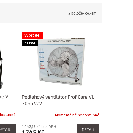
5
položek celkem
Výprodej
SLEVA
re VL
Podlahový ventilátor ProfiCare VL
3066 WM
dostupné
Momentálně nedostupné
1 442,15 Kč bez DPH
DETAIL
DETAIL
1 745 Kč