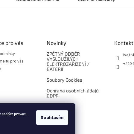
Osobní odběr zdarma
Ověřeno zákazníky
e pro vás
Novinky
Kontakt
podmínky
ZPĚTNÝ ODBĚR
iva.tof
VYSLOUŽILÝCH
me tu pro vás
+420 
ELEKTROZAŘÍZENÍ /
m
BATERIÍ
Soubory Cookies
Ochrana osobních údajů
GDPR
y analýze provozu
Souhlasím