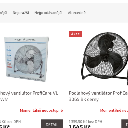
nější
Nejdražší
Nejprodávanější
Abecedně
Akce
hový ventilátor ProfiCare VL
Podlahový ventilátor ProfiCa
 WM
3065 BK černý
Momentálně nedostupné
Momentálně ne
18 Kč bez DPH
1 359,50 Kč bez DPH
DETAIL
5 Kč
1 645 Kč