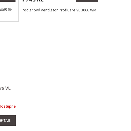
 3065 BK
Podlahový ventilátor ProfiCare VL 3066 WM
re VL
dostupné
DETAIL