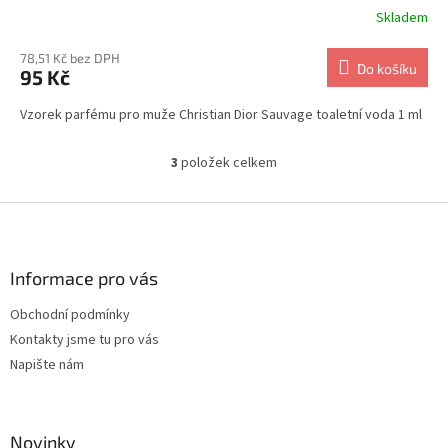
Skladem
78,51 Kč bez DPH
Do košíku
95 Kč
Vzorek parfému pro muže Christian Dior Sauvage toaletní voda 1 ml
3
položek celkem
O
v
l
Z
á
á
d
p
a
a
Informace pro vás
c
t
í
Obchodní podmínky
í
p
Kontakty jsme tu pro vás
r
v
Napište nám
k
y
v
ý
Novinky