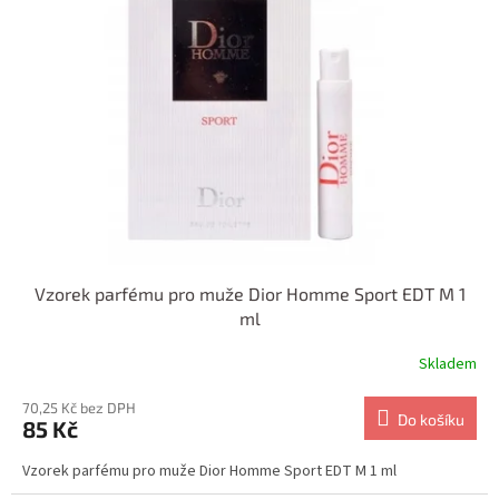
i
r
s
o
p
d
r
u
o
k
d
t
u
ů
k
t
ů
Vzorek parfému pro muže Dior Homme Sport EDT M 1
ml
Skladem
70,25 Kč bez DPH
Do košíku
85 Kč
Vzorek parfému pro muže Dior Homme Sport EDT M 1 ml