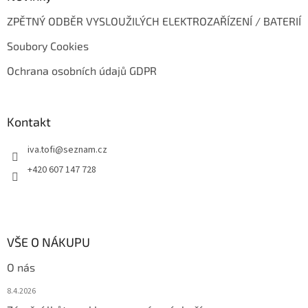
p
i
ZPĚTNÝ ODBĚR VYSLOUŽILÝCH ELEKTROZAŘÍZENÍ / BATERIÍ
s
u
Soubory Cookies
Ochrana osobních údajů GDPR
Kontakt
iva.tofi
@
seznam.cz
+420 607 147 728
VŠE O NÁKUPU
O nás
8.4.2026