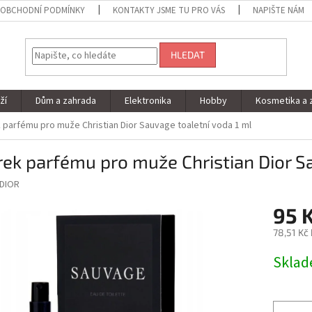
OBCHODNÍ PODMÍNKY
KONTAKTY JSME TU PRO VÁS
NAPIŠTE NÁM
HLEDAT
ží
Dům a zahrada
Elektronika
Hobby
Kosmetika a 
 parfému pro muže Christian Dior Sauvage toaletní voda 1 ml
ek parfému pro muže Christian Dior Sa
DIOR
95 
78,51 Kč
Měrná
Skla
cena: