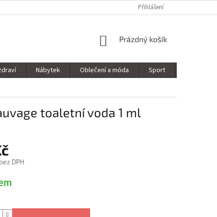
Přihlášení
NÁKUPNÍ
Prázdný košík
KOŠÍK
zdraví
Nábytek
Oblečení a móda
Sport
Stavebnin
uvage toaletní voda 1 ml
Kč
 bez DPH
dem