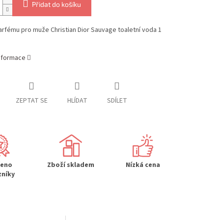
Přidat do košíku
rfému pro muže Christian Dior Sauvage toaletní voda 1
informace
ZEPTAT SE
HLÍDAT
SDÍLET
řeno
Zboží skladem
Nízká cena
zníky