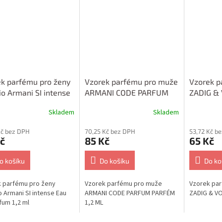
k parfému pro ženy
Vzorek parfému pro muže
Vzorek p
io Armani SI intense
ARMANI CODE PARFUM
ZADIG & 
e Parfum 1,2 ml
PARFÉM 1,2 ML
EDP
Skladem
Skladem
Kč bez DPH
70,25 Kč bez DPH
53,72 Kč b
č
85 Kč
65 Kč
o košíku
Do košíku
Do ko
 parfému pro ženy
Vzorek parfému pro muže
Vzorek par
o Armani SI intense Eau
ARMANI CODE PARFUM PARFÉM
ZADIG & VO
fum 1,2 ml
1,2 ML