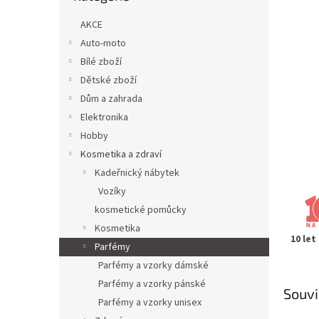
n
e
AKCE
l
Auto-moto
Bílé zboží
Dětské zboží
Dům a zahrada
Elektronika
Hobby
Kosmetika a zdraví
Kadeřnický nábytek
Vozíky
kosmetické pomůcky
Kosmetika
10 let
Parfémy
Parfémy a vzorky dámské
Parfémy a vzorky pánské
Souvi
Parfémy a vzorky unisex