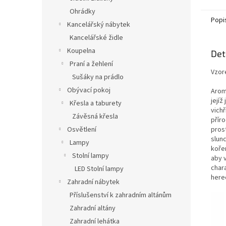
Ohrádky
Popi
Kancelářský nábytek
Kancelářské židle
Koupelna
Det
Praní a žehlení
Vzor
Sušáky na prádlo
Obývací pokoj
Arom
její
Křesla a taburety
vich
Závěsná křesla
přír
pros
Osvětlení
slunc
Lampy
koře
Stolní lampy
aby v
char
LED Stolní lampy
here
Zahradní nábytek
Příslušenství k zahradním altánům
Zahradní altány
Zahradní lehátka