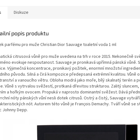
s
Diskuze
ailní popis produktu
ek parfému pro muže Christian Dior Sauvage toaletní voda 1 ml
atická citrusová vůně pro muže uvedena na trh v roce 2015. Nekonečně svě
ž jméno evokuje nespoutanost. Sauvage je pronikavá upřímná pánská vůně. 
řice. Výjimečná koncentrace, pronikavý požitek, enormní množství ingredie
odního původu. Silná a čirá kompozice předepsaná extrémní kvalitou. Vůně 
tranství a vanoucího větru. Obloha modrá jako moře, bílý skalnatý terén a p
e. Vůně s vytrvalou svěžestí, protkaná dřevitou strukturou. Zalitý sluncem,
ním a hořkým ovocem. Propuká v naprosto dominantní svěžest. Dává předn
rchní nóty pánských vůní nesli dotek citrusů. Ostrý a čistý, Sauvage vytváří 
akteristických nót. Autorem této vůně je François Demachy. Tváří vůně se st
c Johnny Depp.