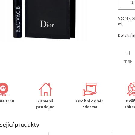
Vzorek pa
ml
Detailní 
TISK
 na trhu
Kamená
Osobní odběr
Ově
prodejna
zdarma
záka
sející produkty