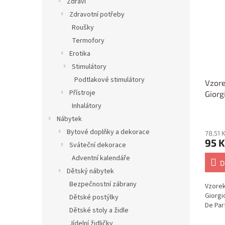
Zdraví
Zdravotní potřeby
Roušky
Termofory
Erotika
Stimulátory
Podtlakové stimulátory
Vzore
Přístroje
Giorg
Eau D
Inhalátory
Nábytek
Bytové doplňky a dekorace
78,51 
95 K
Sváteční dekorace
Adventní kalendáře
D
Dětský nábytek
Bezpečnostní zábrany
Vzorek
Giorgi
Dětské postýlky
De Par
Dětské stoly a židle
Jídelní židličky