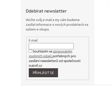
Odebírat newsletter
Vložte svůj e-mail a my vám budeme
zasílat informace o nových produktech na
našem e-shopu.
E-mail
Souhlasím se
zpracováním
osobních údajů
potřebných pro
zasílání newsletterů od společnosti
ivatofi.cz
PŘIHLÁSIT SE
Z
á
p
a
t