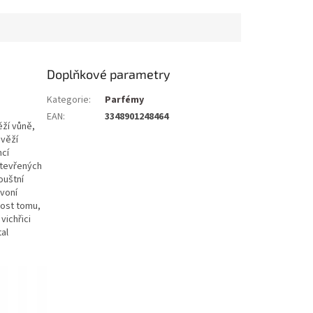
Doplňkové parametry
Kategorie
:
Parfémy
EAN
:
3348901248464
ží vůně,
Svěží
ncí
otevřených
ouštní
 voní
ost tomu,
vichřici
al