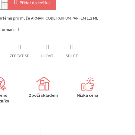
Přidat do košíku
arfému pro muže ARMANI CODE PARFUM PARFÉM 1,2 ML
informace
ZEPTAT SE
HLÍDAT
SDÍLET
řeno
Zboží skladem
Nízká cena
zníky