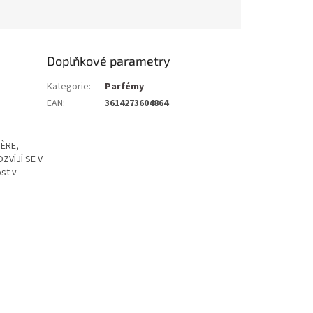
Doplňkové parametry
Kategorie
:
Parfémy
EAN
:
3614273604864
ÈRE,
VÍJÍ SE V
st v