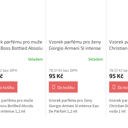
ek parfému pro muže
Vzorek parfému pro ženy
Vzorek p
Boss Bottled Absolu
Giorgio Armani SI intense
Christia
m Intense 1,2 ml
Eau De Parfum 1,2 ml
toaletní 
Skladem
Skladem
Kč bez DPH
78,51 Kč bez DPH
78,51 Kč b
č
95 Kč
95 Kč
o košíku
Do košíku
Do ko
k parfému pro muže
Vzorek parfému pro ženy
Vzorek pa
oss Bottled Absolu
Giorgio Armani SI intense Eau
Christian D
 Intense 1,2 ml
De Parfum 1,2 ml
voda 1 ml