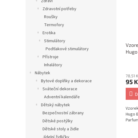
Zdraví
Zdravotní potřeby
Roušky
Termofory
Erotika
Stimulátory
Vzor
Podtlakové stimulátory
Hugo 
Přístroje
Parfu
Inhalátory
Nábytek
78,51 
95 K
Bytové doplňky a dekorace
Sváteční dekorace
D
Adventní kalendáře
Dětský nábytek
Vzore
Bezpečnostní zábrany
Hugo B
Parfum
Dětské postýlky
Dětské stoly a židle
Jídelní židličky