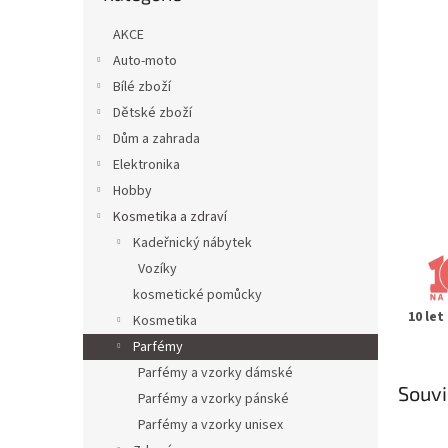
n
e
AKCE
l
Auto-moto
Bílé zboží
Dětské zboží
Dům a zahrada
Elektronika
Hobby
Kosmetika a zdraví
Kadeřnický nábytek
Vozíky
kosmetické pomůcky
10 let
Kosmetika
Parfémy
Parfémy a vzorky dámské
Souvi
Parfémy a vzorky pánské
Parfémy a vzorky unisex