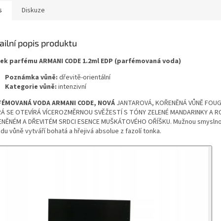
s
Diskuze
ailní popis produktu
ek parfému ARMANI CODE 1.2ml
EDP (parfémovaná voda)
Poznámka vůně:
dřevitě-orientální
Kategorie vůně:
intenzivní
FÉMOVANÁ VODA ARMANI CODE, NOVÁ
JANTAROVÁ, KOŘENĚNÁ VŮNĚ FOUG
Á SE OTEVÍRÁ VÍCEROZMĚRNOU SVĚŽESTÍ S TÓNY ZELENÉ MANDARINKY A ROZ
NĚNÉM A DŘEVITÉM SRDCI ESENCE MUŠKÁTOVÉHO OŘÍŠKU. Mužnou smyslno
du vůně vytváří bohatá a hřejivá absolue z fazolí tonka.