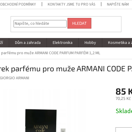
OBCHODNÍ PODMÍNKY
KONTAKTY JSME TU PRO VÁS
NAPIŠTE NÁM
HLEDAT
ží
Dům a zahrada
Elektronika
Hobby
Kosmetika a 
 parfému pro muže ARMANI CODE PARFUM PARFÉM 1,2 ML
rek parfému pro muže ARMANI CODE 
GIORGIO ARMANI
85 
70,25 Kč
Měrná
Skla
cena: