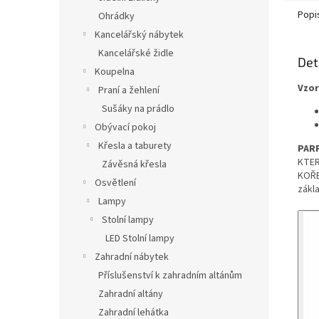
Popi
Ohrádky
Kancelářský nábytek
Kancelářské židle
Det
Koupelna
Vzor
Praní a žehlení
Sušáky na prádlo
Obývací pokoj
Křesla a taburety
PAR
KTER
Závěsná křesla
KOŘE
Osvětlení
zákla
Lampy
Stolní lampy
LED Stolní lampy
Zahradní nábytek
Příslušenství k zahradním altánům
Zahradní altány
Zahradní lehátka