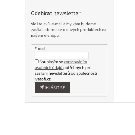
Odebírat newsletter
Vložte svůj e-mail a my vám budeme
zasílat informace o nových produktech na
našem e-shopu.
E-mail
Souhlasím se
zpracováním
osobních údajů
potřebných pro
zasílání newsletterů od společnosti
ivatofi.cz
PŘIHLÁSIT SE
Z
á
p
a
t