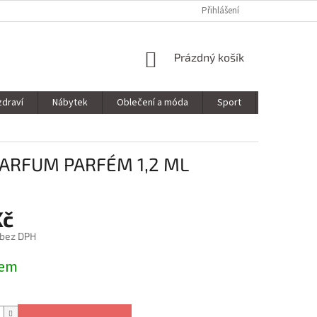
Přihlášení
NÁKUPNÍ
Prázdný košík
KOŠÍK
zdraví
Nábytek
Oblečení a móda
Sport
Stavebnin
PARFUM PARFÉM 1,2 ML
Kč
 bez DPH
dem