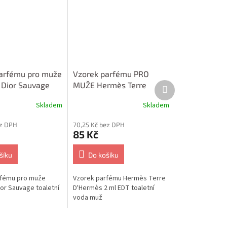
arfému pro muže
Vzorek parfému PRO
Další
n Dior Sauvage
MUŽE Hermès Terre
produkt
voda 1 ml
D'Hermès 2 ml EDT
Skladem
Skladem
toaletní voda
ez DPH
70,25 Kč bez DPH
85 Kč
šíku
Do košíku
rfému pro muže
Vzorek parfému Hermès Terre
ior Sauvage toaletní
D'Hermès 2 ml EDT toaletní
voda muž