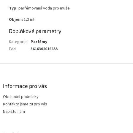
Typ:
parfémovaná voda pro muže
Objem:
1,2 ml
Doplňkové parametry
Kategorie
:
Parfémy
EAN
:
3616302016655
Z
á
p
a
Informace pro vás
t
Obchodní podmínky
í
Kontakty jsme tu pro vás
Napište nám