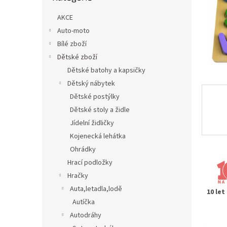
n
e
AKCE
l
Auto-moto
Bílé zboží
Dětské zboží
Dětské batohy a kapsičky
Dětský nábytek
Dětské postýlky
Dětské stoly a židle
Jídelní židličky
Kojenecká lehátka
Ohrádky
Hrací podložky
Hračky
Auta,letadla,lodě
10 let
Autíčka
Autodráhy