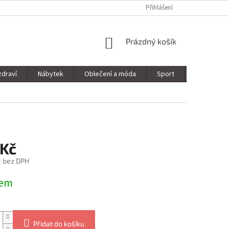
Přihlášení
NÁKUPNÍ
Prázdný košík
KOŠÍK
zdraví
Nábytek
Oblečení a móda
Sport
Stavebnin
 Kč
č bez DPH
dem
Přidat do košíku