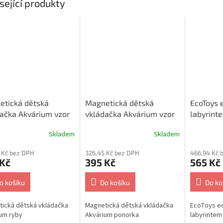
sející produkty
etická dětská
Magnetická dětská
EcoToys 
ačka Akvárium vzor
vkládačka Akvárium vzor
labyrint
3
Skladem
Skladem
 Kč bez DPH
326,45 Kč bez DPH
466,94 Kč 
 Kč
395 Kč
565 Kč
o košíku
Do košíku
Do ko
ická dětská vkládačka
Magnetická dětská vkládačka
EcoToys ed
um ryby
Akvárium ponorka
labyrintem