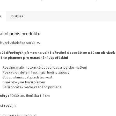
s
Diskuze
ailní popis produktu
lávací vkládačka ABECEDA
 26 dřevěných písmen na velké dřevěné desce 30 cm x 30 cm
obrázek 
ého písmene pro usnadnění uspořádání
Rozvíjejí malé motorické dovednosti a logické myšlení
Poskytnou dětem fascinující hodiny zábavy
Budou stimulovat představivost
Silné bloky ve tvaru písmen
Další obrázek vedle každého písmene
ěry :
30x30 cm, tloušťka 1,2 cm
si rozvíjí :
motorické dovednosti