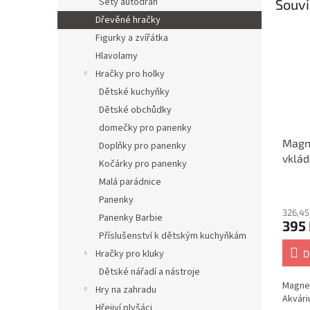
Sety autodráh
Souvi
Dřevěné hračky
Figurky a zvířátka
Hlavolamy
Hračky pro holky
Dětské kuchyňky
Dětské obchůdky
domečky pro panenky
Magn
Doplňky pro panenky
vklád
Kočárky pro panenky
2
Malá parádnice
Panenky
326,45
Panenky Barbie
395
Příslušenství k dětským kuchyňkám
Hračky pro kluky
D
Dětské nářadí a nástroje
Magnet
Hry na zahradu
Akvári
Hřejiví plyšáci