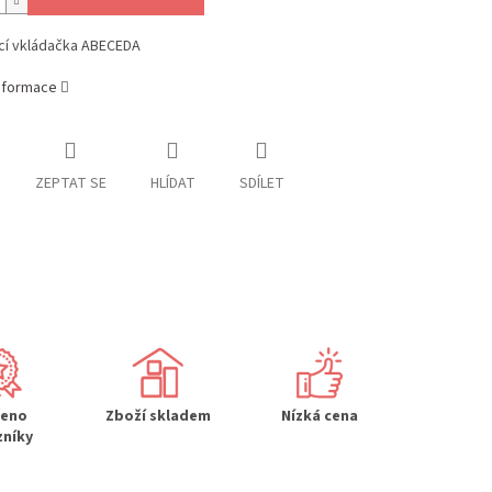
cí vkládačka ABECEDA
informace
ZEPTAT SE
HLÍDAT
SDÍLET
řeno
Zboží skladem
Nízká cena
zníky