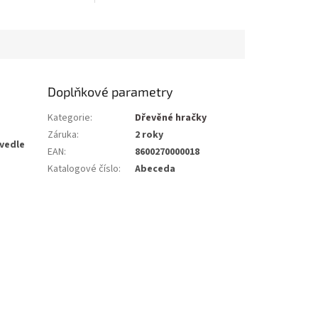
Doplňkové parametry
Kategorie
:
Dřevěné hračky
Záruka
:
2 roky
vedle
EAN
:
8600270000018
Katalogové číslo
:
Abeceda