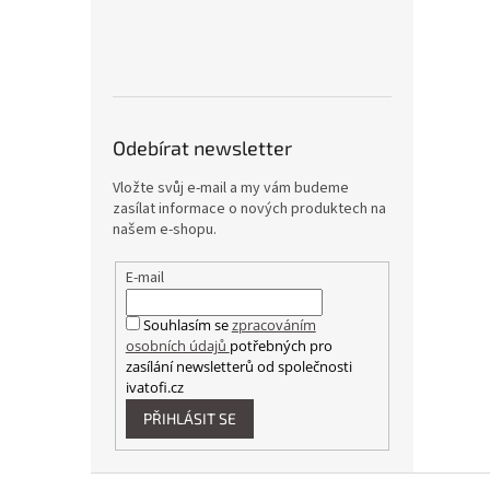
Odebírat newsletter
Vložte svůj e-mail a my vám budeme
zasílat informace o nových produktech na
našem e-shopu.
E-mail
Souhlasím se
zpracováním
osobních údajů
potřebných pro
zasílání newsletterů od společnosti
ivatofi.cz
PŘIHLÁSIT SE
Z