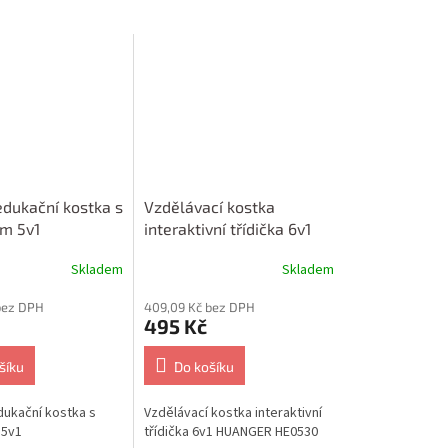
edukační kostka s
Vzdělávací kostka
em 5v1
interaktivní třídička 6v1
HUANGER HE0530
Skladem
Skladem
bez DPH
409,09 Kč bez DPH
495 Kč
šíku
Do košíku
ukační kostka s
Vzdělávací kostka interaktivní
 5v1
třídička 6v1 HUANGER HE0530