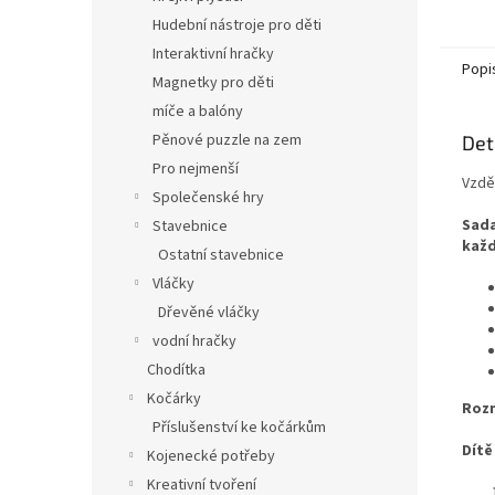
Hudební nástroje pro děti
Interaktivní hračky
Popi
Magnetky pro děti
míče a balóny
Pěnové puzzle na zem
Det
Pro nejmenší
Vzdě
Společenské hry
Sada
Stavebnice
každ
Ostatní stavebnice
Vláčky
Dřevěné vláčky
vodní hračky
Chodítka
Kočárky
Rozm
Příslušenství ke kočárkům
Dítě 
Kojenecké potřeby
Kreativní tvoření