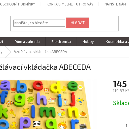
OBCHODNÍ PODMÍNKY
KONTAKTY JSME TU PRO VÁS
NAPIŠTE NÁM
HLEDAT
ží
Dům a zahrada
Elektronika
Hobby
Kosmetika a 
ky
Vzdělávací vkládačka ABECEDA
ělávací vkládačka ABECEDA
145
119,83 K
Měrná
Skla
cena: