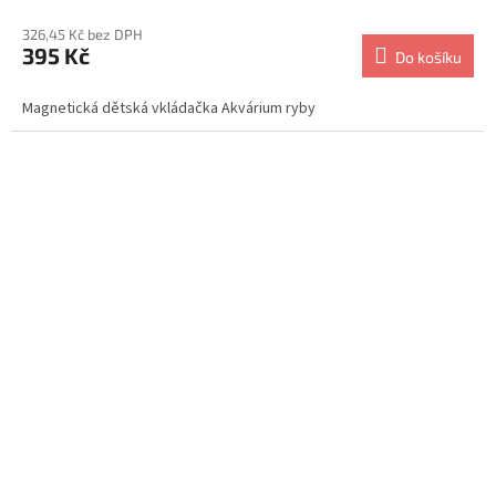
326,45 Kč bez DPH
395 Kč
Do košíku
Magnetická dětská vkládačka Akvárium ryby