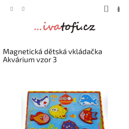
Přejít
NÁKUP
na
obsah
KOŠÍK
Magnetická dětská vkládačka
Akvárium vzor 3