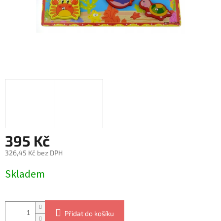
395 Kč
326,45 Kč bez DPH
Měrná
Skladem
cena:
Přidat do košíku