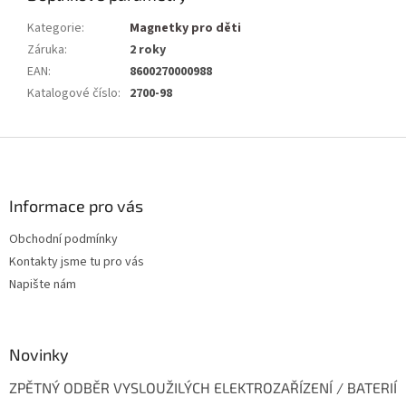
Kategorie
:
Magnetky pro děti
Záruka
:
2 roky
EAN
:
8600270000988
Katalogové číslo
:
2700-98
Z
á
p
a
Informace pro vás
t
Obchodní podmínky
í
Kontakty jsme tu pro vás
Napište nám
Novinky
ZPĚTNÝ ODBĚR VYSLOUŽILÝCH ELEKTROZAŘÍZENÍ / BATERIÍ