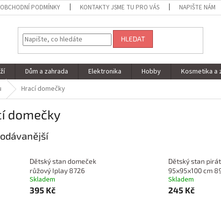
OBCHODNÍ PODMÍNKY
KONTAKTY JSME TU PRO VÁS
NAPIŠTE NÁM
HLEDAT
ží
Dům a zahrada
Elektronika
Hobby
Kosmetika a 
u
Hrací domečky
cí domečky
odávanější
Dětský stan domeček
Dětský stan pirát
růžový Iplay 8726
95x95x100 cm 8
Skladem
Skladem
395 Kč
245 Kč