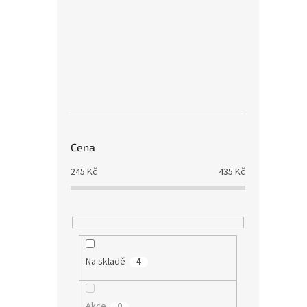
Cena
245
Kč
435
Kč
Na skladě
4
Akce
0