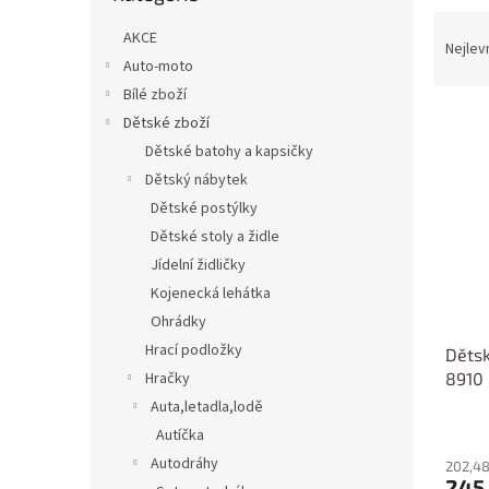
n
Ř
e
AKCE
a
Nejlev
l
Auto-moto
z
e
Bílé zboží
V
n
Dětské zboží
ý
í
Dětské batohy a kapsičky
p
p
Dětský nábytek
i
r
Dětské postýlky
s
o
p
Dětské stoly a židle
d
r
u
Jídelní židličky
o
k
Kojenecká lehátka
d
t
Ohrádky
u
ů
Hrací podložky
Dětsk
k
8910
Hračky
t
ů
Auta,letadla,lodě
Autíčka
Autodráhy
202,48
245