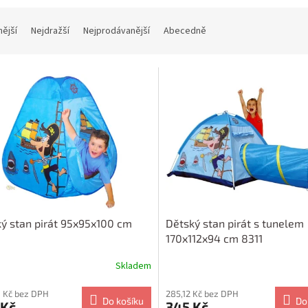
nější
Nejdražší
Nejprodávanější
Abecedně
ý stan pirát 95x95x100 cm
Dětský stan pirát s tunelem
170x112x94 cm 8311
Skladem
 Kč bez DPH
285,12 Kč bez DPH
Do košíku
Do
 Kč
345 Kč