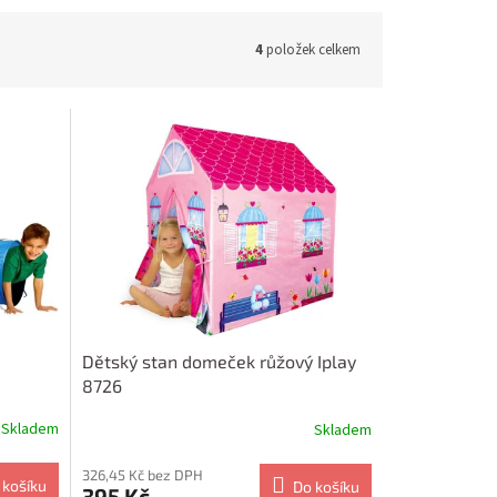
4
položek celkem
Dětský stan domeček růžový Iplay
8726
Skladem
Skladem
326,45 Kč bez DPH
 košíku
Do košíku
395 Kč