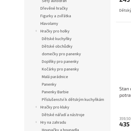
Sety autodráh
Dřevěné hračky
Dětský
Figurky a zvířátka
Hlavolamy
Hračky pro holky
Dětské kuchyňky
Dětské obchůdky
domečky pro panenky
Doplňky pro panenky
Kočárky pro panenky
Malá parádnice
Panenky
Stan 
Panenky Barbie
potra
Příslušenství k dětským kuchyňkám
Hračky pro kluky
Dětské nářadí a nástroje
359,50
Hry na zahradu
435
Houpačky a houpadla