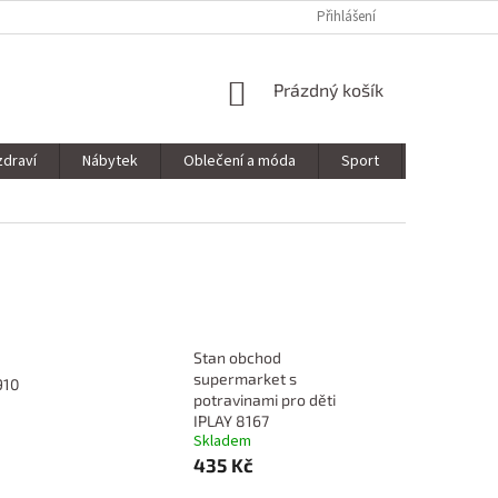
Přihlášení
NÁKUPNÍ
Prázdný košík
KOŠÍK
zdraví
Nábytek
Oblečení a móda
Sport
Stavebnin
Stan obchod
supermarket s
910
potravinami pro děti
IPLAY 8167
Skladem
435 Kč