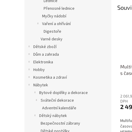
Lednice
Souvi
Přenosné lednice
Myčky nádobí
Vaření a ohřívání
Digestoře
Varné desky
Dětské zboží
Dům a zahrada
Elektronika
Multi
Hobby
s čas
Kosmetika a zdraví
HEIN
Nábytek
Bytové doplňky a dekorace
2 061,
Sváteční dekorace
DPH
2 49
Adventní kalendáře
Dětský nábytek
Multif
Bezpečnostní zábrany
časov
Dětské postýlky