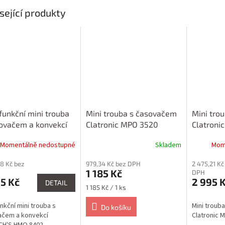
sející produkty
funkční mini trouba
Mini trouba s časovačem
Mini tro
ovačem a konvekcí
Clatronic MPO 3520
Clatroni
RICH'S HMO 8402
Momentálně nedostupné
Skladem
Mom
98 Kč bez
979,34 Kč bez DPH
2 475,21 Kč
1 185 Kč
DPH
5 Kč
2 995 
DETAIL
Měrná
1 185 Kč / 1 ks
cena:
unkční mini trouba s
Mini troub
Do košíku
ačem a konvekcí
Clatronic 