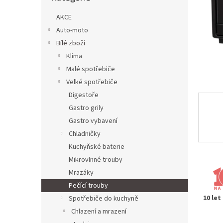
n
e
AKCE
l
Auto-moto
Bílé zboží
Klima
Malé spotřebiče
Velké spotřebiče
Digestoře
Gastro grily
Gastro vybavení
Chladničky
Kuchyňské baterie
Mikrovlnné trouby
Mrazáky
Pečící trouby
10 let
Spotřebiče do kuchyně
Chlazení a mrazení