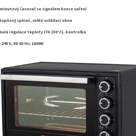
0minutový časovač se signálem konce vaření
stupňový spínač, velké ovládací okno
ynulá regulace teploty (70-230°C), kontrolka
0-240 V, 50-60 Hz; 1600W