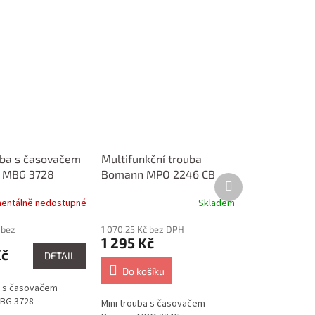
uba s časovačem
Multifunkční trouba
c MBG 3728
Bomann MPO 2246 CB
Další
produkt
entálně nedostupné
Skladem
 bez
1 070,25 Kč bez DPH
1 295 Kč
Kč
DETAIL
Do košíku
a s časovačem
MBG 3728
Mini trouba s časovačem