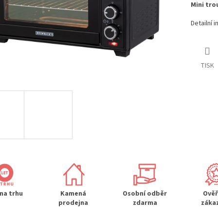
Mini tro
Detailní 
TISK
 na trhu
Kamená
Osobní odběr
Ově
prodejna
zdarma
záka