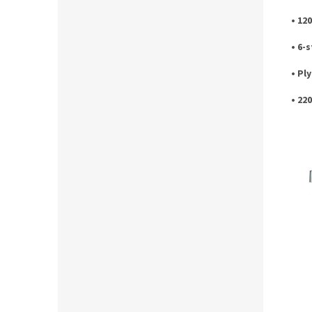
• 12
• 6-
• Pl
• 22