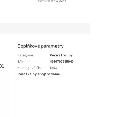
Bomann MPO 2246
Doplňkové parametry
Kategorie
:
Pečící trouby
EAN
:
4260707285940
01
Katalogové číslo
:
8401
Položka byla vyprodána…