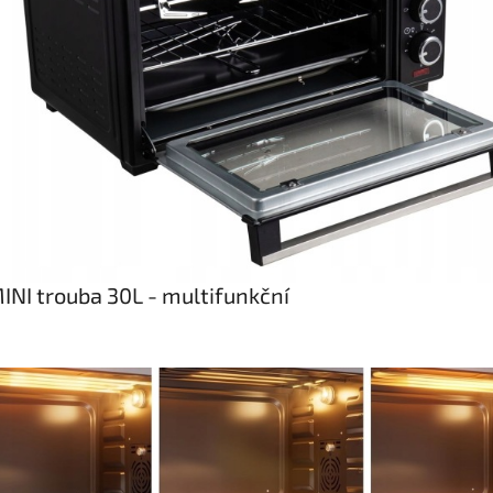
NI trouba 30L - multifunkční