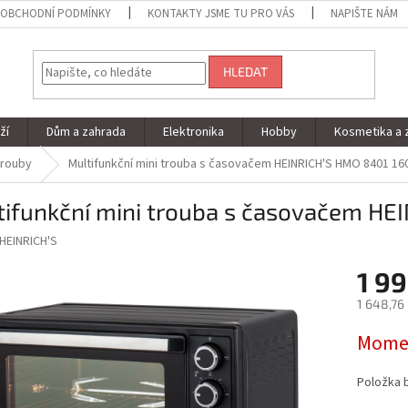
OBCHODNÍ PODMÍNKY
KONTAKTY JSME TU PRO VÁS
NAPIŠTE NÁM
HLEDAT
ží
Dům a zahrada
Elektronika
Hobby
Kosmetika a 
trouby
Multifunkční mini trouba s časovačem HEINRICH'S HMO 8401 1
tifunkční mini trouba s časovačem H
HEINRICH'S
1 99
1 648,76
Měrná
Momen
cena:
Položka 