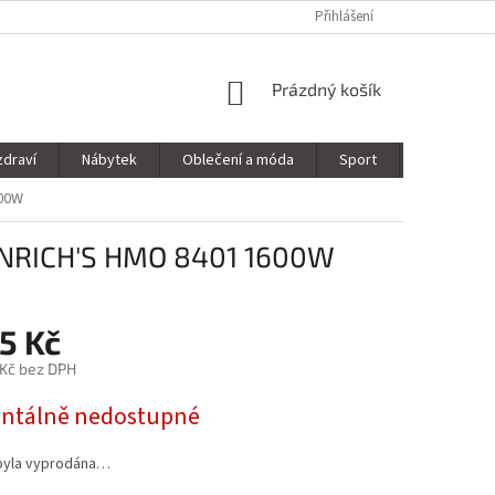
Přihlášení
NÁKUPNÍ
Prázdný košík
KOŠÍK
zdraví
Nábytek
Oblečení a móda
Sport
Stavebnin
600W
EINRICH'S HMO 8401 1600W
5 Kč
 Kč bez DPH
tálně nedostupné
byla vyprodána…