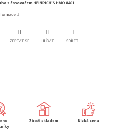
uba s časovačem HEINRICH'S HMO 8401
informace
ZEPTAT SE
HLÍDAT
SDÍLET
řeno
Zboží skladem
Nízká cena
zníky