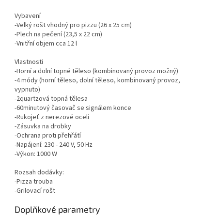
Vybavení
-Velký rošt vhodný pro pizzu (26 x 25 cm)
-Plech na pečení (23,5 x 22 cm)
-Vnitřní objem cca 12 l
Vlastnosti
-Horní a dolní topné těleso (kombinovaný provoz možný)
-4 módy (horní těleso, dolní těleso, kombinovaný provoz,
vypnuto)
-2quartzová topná tělesa
-60minutový časovač se signálem konce
-Rukojeť z nerezové oceli
-Zásuvka na drobky
-Ochrana proti přehřátí
-Napájení: 230 - 240 V, 50 Hz
-Výkon: 1000 W
Rozsah dodávky:
-Pizza trouba
-Grilovací rošt
Doplňkové parametry