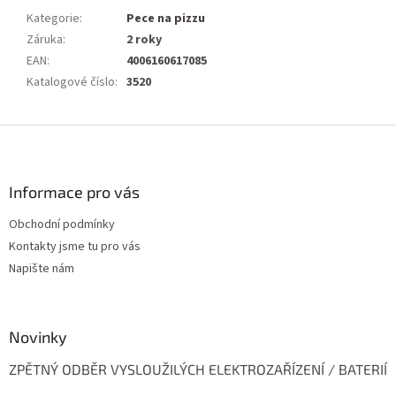
Kategorie
:
Pece na pizzu
Záruka
:
2 roky
EAN
:
4006160617085
Katalogové číslo
:
3520
Z
á
p
a
Informace pro vás
t
Obchodní podmínky
í
Kontakty jsme tu pro vás
Napište nám
Novinky
ZPĚTNÝ ODBĚR VYSLOUŽILÝCH ELEKTROZAŘÍZENÍ / BATERIÍ