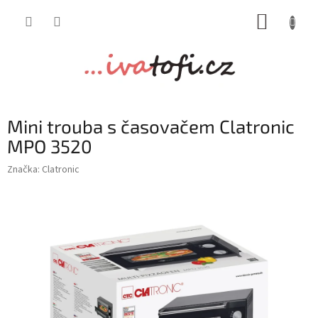
Přejít
NÁKUP
na
obsah
KOŠÍK
Mini trouba s časovačem Clatronic
MPO 3520
Značka:
Clatronic