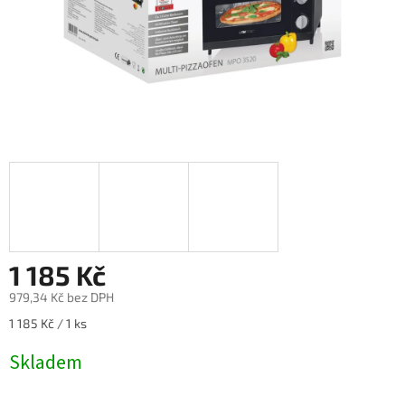
1 185 Kč
979,34 Kč bez DPH
Měrná
1 185 Kč / 1 ks
cena:
Skladem