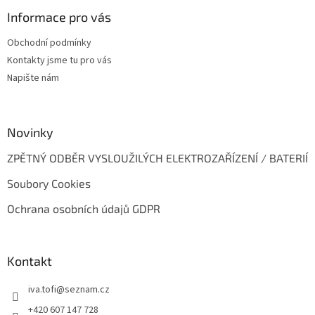
p
a
Informace pro vás
t
Obchodní podmínky
í
Kontakty jsme tu pro vás
Napište nám
Novinky
ZPĚTNÝ ODBĚR VYSLOUŽILÝCH ELEKTROZAŘÍZENÍ / BATERIÍ
Soubory Cookies
Ochrana osobních údajů GDPR
Kontakt
iva.tofi
@
seznam.cz
+420 607 147 728