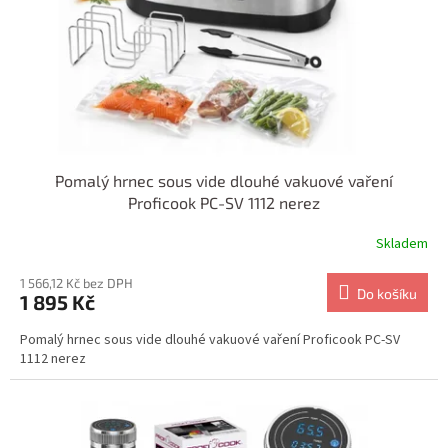
o
d
u
k
t
ů
Pomalý hrnec sous vide dlouhé vakuové vaření
Proficook PC-SV 1112 nerez
Skladem
1 566,12 Kč bez DPH
Do košíku
1 895 Kč
Pomalý hrnec sous vide dlouhé vakuové vaření Proficook PC-SV
1112 nerez