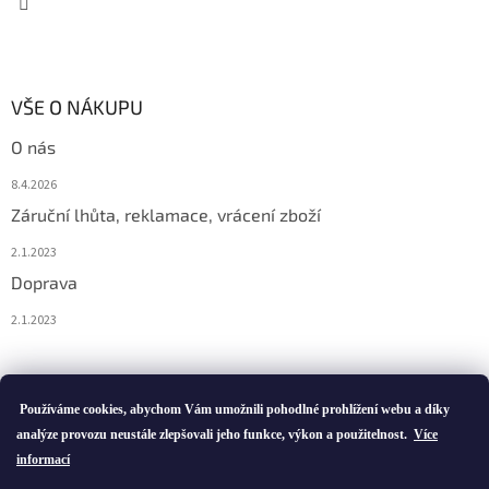
VŠE O NÁKUPU
O nás
8.4.2026
Záruční lhůta, reklamace, vrácení zboží
2.1.2023
Doprava
2.1.2023
Vytvořil Shoptet
Používáme cookies, abychom Vám umožnili pohodlné prohlížení webu a díky
analýze provozu neustále zlepšovali jeho funkce, výkon a použitelnost.
Více
informací
Copyright 2026
ivatofi.cz
. Všechna práva vyhrazena.