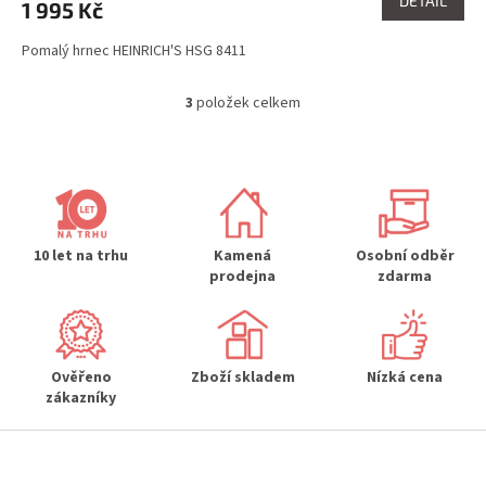
DETAIL
1 995 Kč
Pomalý hrnec HEINRICH'S HSG 8411
3
položek celkem
O
v
l
á
d
a
c
í
10 let na trhu
Kamená
Osobní odběr
p
prodejna
zdarma
r
v
k
y
Ověřeno
Zboží skladem
Nízká cena
v
zákazníky
ý
p
Z
i
s
á
u