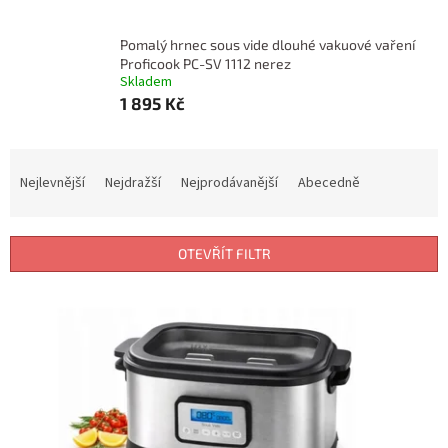
Pomalý hrnec sous vide dlouhé vakuové vaření
Proficook PC-SV 1112 nerez
Skladem
1 895 Kč
Ř
a
Nejlevnější
Nejdražší
Nejprodávanější
Abecedně
z
e
n
OTEVŘÍT FILTR
í
p
V
r
ý
o
p
d
i
u
s
k
p
t
r
ů