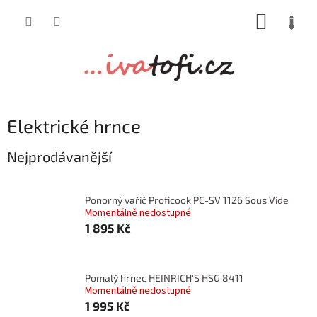
Přejít
NÁKUP
na
obsah
KOŠÍK
Elektrické hrnce
Nejprodávanější
Ponorný vařič Proficook PC-SV 1126 Sous Vide
Momentálně nedostupné
1 895 Kč
Pomalý hrnec HEINRICH'S HSG 8411
Momentálně nedostupné
1 995 Kč