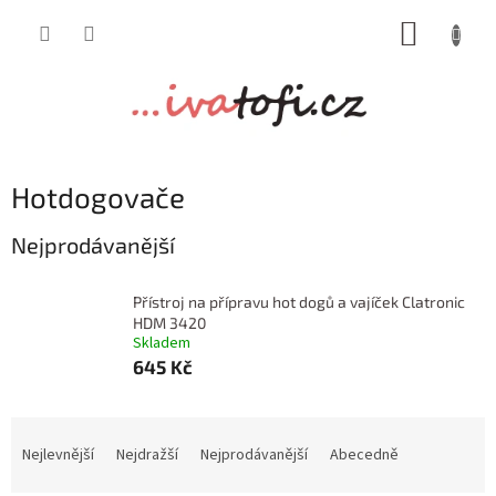
Přejít
NÁKUP
na
obsah
KOŠÍK
Hotdogovače
Nejprodávanější
Přístroj na přípravu hot dogů a vajíček Clatronic
HDM 3420
Skladem
645 Kč
Ř
a
Nejlevnější
Nejdražší
Nejprodávanější
Abecedně
z