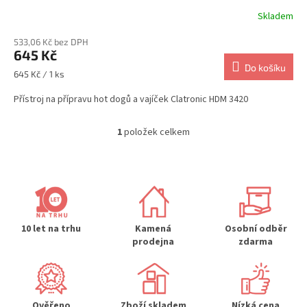
Skladem
533,06 Kč bez DPH
645 Kč
Do košíku
Měrná
645 Kč / 1 ks
cena:
Přístroj na přípravu hot dogů a vajíček Clatronic HDM 3420
1
položek celkem
O
v
l
á
d
a
c
í
10 let na trhu
Kamená
Osobní odběr
p
prodejna
zdarma
r
v
k
y
Ověřeno
Zboží skladem
Nízká cena