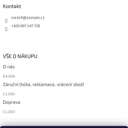
Kontakt
iva.tofi
@
seznam.cz
+420 607 147 728
VŠE O NÁKUPU
O nás
8.4.2026
Záruční lhůta, reklamace, vrácení zboží
2.1.2023
Doprava
2.1.2023