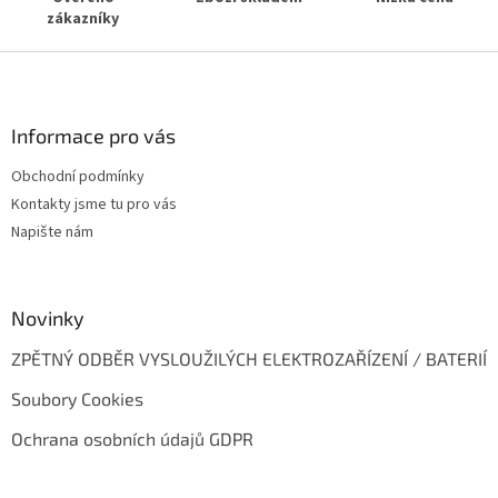
v
zákazníky
ý
p
Z
i
s
á
u
p
a
Informace pro vás
t
Obchodní podmínky
í
Kontakty jsme tu pro vás
Napište nám
Novinky
ZPĚTNÝ ODBĚR VYSLOUŽILÝCH ELEKTROZAŘÍZENÍ / BATERIÍ
Soubory Cookies
Ochrana osobních údajů GDPR