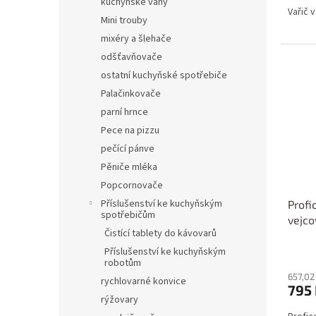
kuchyňské váhy
Vařič 
Mini trouby
mixéry a šlehače
odšťavňovače
ostatní kuchyňské spotřebiče
Palačinkovače
parní hrnce
Pece na pizzu
pečící pánve
Pěniče mléka
Popcornovače
Příslušenství ke kuchyňským
Profi
spotřebičům
vejco
Čistící tablety do kávovarů
Příslušenství ke kuchyňským
robotům
657,02
rychlovarné konvice
795
rýžovary