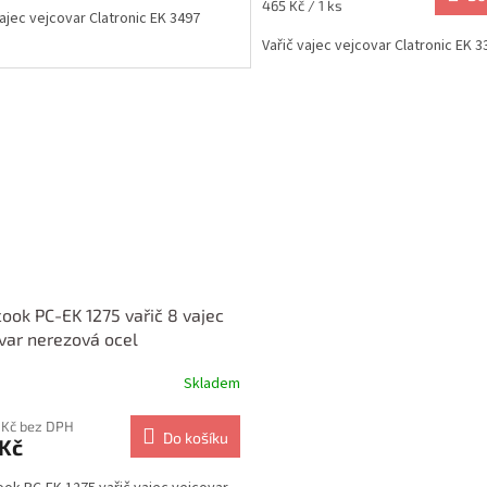
Měrná
465 Kč / 1 ks
vajec vejcovar Clatronic EK 3497
cena:
Vařič vajec vejcovar Clatronic EK 3
cook PC-EK 1275 vařič 8 vajec
var nerezová ocel
Skladem
 Kč bez DPH
Do košíku
 Kč