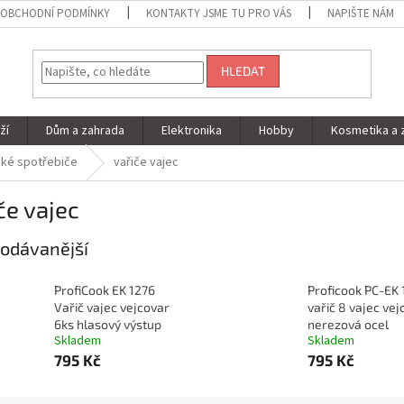
OBCHODNÍ PODMÍNKY
KONTAKTY JSME TU PRO VÁS
NAPIŠTE NÁM
HLEDAT
ží
Dům a zahrada
Elektronika
Hobby
Kosmetika a 
ké spotřebiče
vařiče vajec
če vajec
odávanější
ProfiCook EK 1276
Proficook PC-EK 
Vařič vajec vejcovar
vařič 8 vajec vej
6ks hlasový výstup
nerezová ocel
Skladem
Skladem
795 Kč
795 Kč