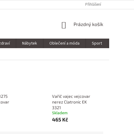
Přihlášení
NÁKUPNÍ
Prázdný košík
KOŠÍK
zdraví
Nábytek
Oblečení a móda
Sport
Stavebnin
1275
Vařič vajec vejcovar
covar
nerez Clatronic EK
3321
Skladem
465 Kč