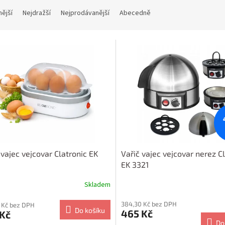
nější
Nejdražší
Nejprodávanější
Abecedně
 vajec vejcovar Clatronic EK
Vařič vajec vejcovar nerez C
EK 3321
Skladem
384,30 Kč bez DPH
 Kč bez DPH
Do košíku
465 Kč
 Kč
Do