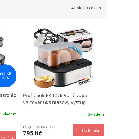
4
položek celkem
495 Kč
–6 %
latronic
ProfiCook EK 1276 Vařič vajec
vejcovar 6ks hlasový výstup
Skladem
Skladem
657,02 Kč bez DPH
Do košíku
795 Kč
 košíku