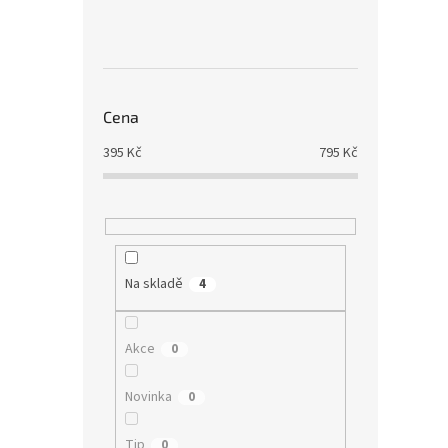
Cena
395
Kč
795
Kč
Na skladě
4
Akce
0
Novinka
0
Tip
0