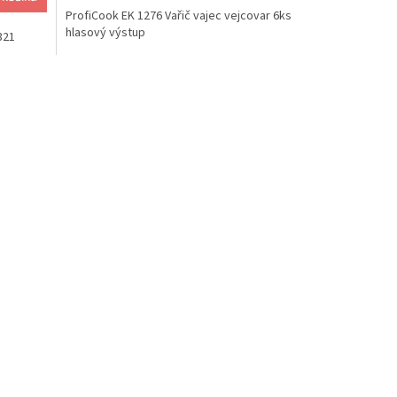
ProfiCook EK 1276 Vařič vajec vejcovar 6ks
hlasový výstup
321