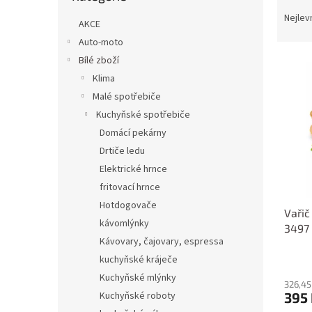
Ř
n
a
e
Nejlev
AKCE
z
l
Auto-moto
e
Bílé zboží
V
n
ý
í
Klima
p
p
Malé spotřebiče
i
r
Kuchyňské spotřebiče
s
o
Domácí pekárny
p
d
Drtiče ledu
r
u
o
k
Elektrické hrnce
d
t
fritovací hrnce
u
ů
Hotdogovače
Vařič
k
kávomlýnky
3497
t
Kávovary, čajovary, espressa
ů
kuchyňské kráječe
Kuchyňské mlýnky
326,45
395
Kuchyňské roboty