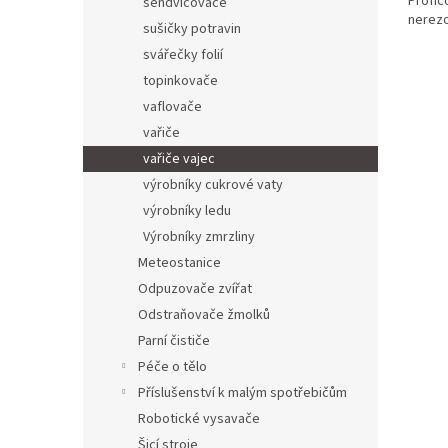
Profic
sendvičovače
nerezo
sušičky potravin
svářečky folií
topinkovače
vaflovače
vařiče
vařiče vajec
výrobníky cukrové vaty
výrobníky ledu
Výrobníky zmrzliny
Meteostanice
Odpuzovače zvířat
Odstraňovače žmolků
Parní čističe
Péče o tělo
Příslušenství k malým spotřebičům
Robotické vysavače
Šicí stroje