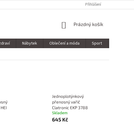
Přihlášení
NÁKUPNÍ
Prázdný košík
KOŠÍK
zdraví
Nábytek
Oblečení a móda
Sport
Stavebnin
Jednoplotýnkový
osný
přenosný vařič
 HEI
Clatronic EKP 3788
Skladem
645 Kč