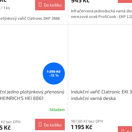
945 Kč
Do košíku
/ 1 ks
Infračervená jednoduchá varná de
nerezové oceli ProfiCook - EKP 12
otýnkový vařič Clatronic DKP 3668
1 295 Kč
–15 %
ční jedno plotýnkový přenosný
Indukční vařič Clatronic EKI 
 HEINRICH'S HEI 8861
indukční varná deska
Skladem
987,60 Kč bez DPH
 Kč bez DPH
Do košíku
1 195 Kč
5 Kč