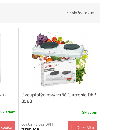
13
položek celkem
řič
Dvouplotýnkový vařič Clatronic DKP
3583
Skladem
Skladem
657,02 Kč bez DPH
 košíku
Do košíku
795 Kč