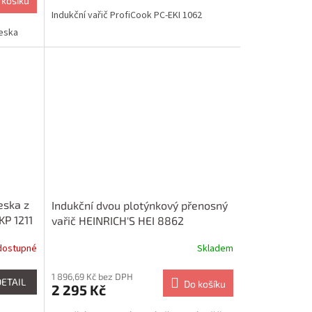
 košíku
Indukční vařič ProfiCook PC-EKI 1062
deska
eska z
Indukční dvou plotýnkový přenosný
KP 1211
vařič HEINRICH'S HEI 8862
dostupné
Skladem
1 896,69 Kč bez DPH
DETAIL
Do košíku
2 295 Kč