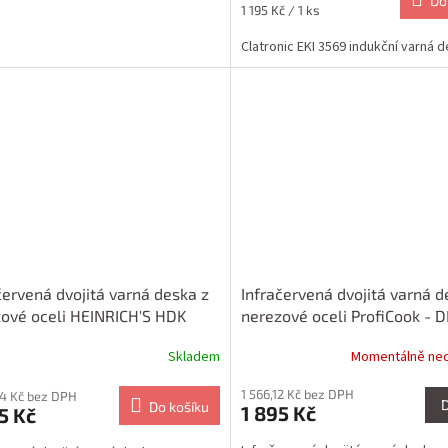
Do
Měrná
1 195 Kč / 1 ks
cena:
Clatronic EKI 3569 indukční varná 
červená dvojitá varná deska z
Infračervená dvojitá varná d
ové oceli HEINRICH'S HDK
nerezové oceli ProfiCook - D
Skladem
Momentálně ne
1 566,12 Kč bez DPH
54 Kč bez DPH
Do košíku
1 895 Kč
5 Kč