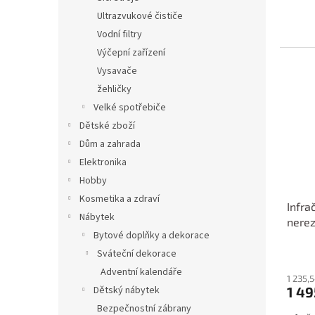
Ultrazvukové čističe
Vodní filtry
Výčepní zařízení
Vysavače
žehličky
Velké spotřebiče
Dětské zboží
Dům a zahrada
Elektronika
Hobby
Kosmetika a zdraví
Infra
Nábytek
nerez
Bytové doplňky a dekorace
8696
Sváteční dekorace
Adventní kalendáře
1 235,
1 49
Dětský nábytek
Bezpečnostní zábrany