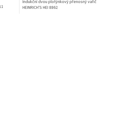
Indukční dvou plotýnkový přenosný vařič
11
HEINRICH'S HEI 8862