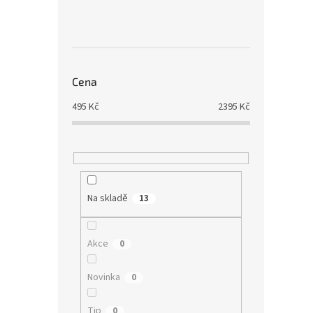
Cena
495
Kč
2395
Kč
Na skladě
13
Akce
0
Novinka
0
Tip
0