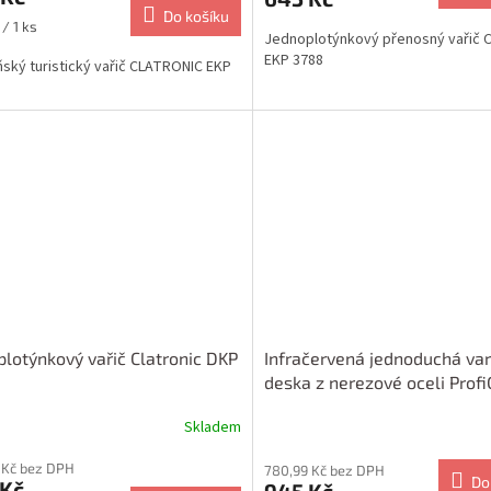
Do košíku
/ 1 ks
Jednoplotýnkový přenosný vařič C
EKP 3788
ský turistický vařič CLATRONIC EKP
lotýnkový vařič Clatronic DKP
Infračervená jednoduchá va
deska z nerezové oceli Profi
EKP 1210
Skladem
 Kč bez DPH
780,99 Kč bez DPH
Do
 Kč