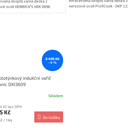
Infračervená dvojitá varná deska z
ervená dvojitá varná deska z
nerezové oceli ProfiCook - DKP 12
vé oceli HEINRICH'S HDK 8696
2 495 Kč
–4 %
lotýnkový indukční vařič
onic DKI3609
Skladem
34 Kč bez DPH
5 Kč
Do košíku
č / 1 ks