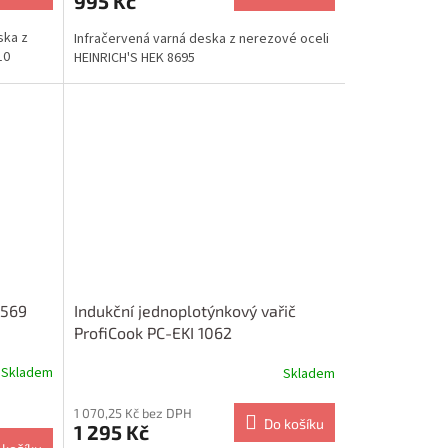
995 Kč
ska z
Infračervená varná deska z nerezové oceli
10
HEINRICH'S HEK 8695
3569
Indukční jednoplotýnkový vařič
ProfiCook PC-EKI 1062
Skladem
Skladem
1 070,25 Kč bez DPH
Do košíku
1 295 Kč