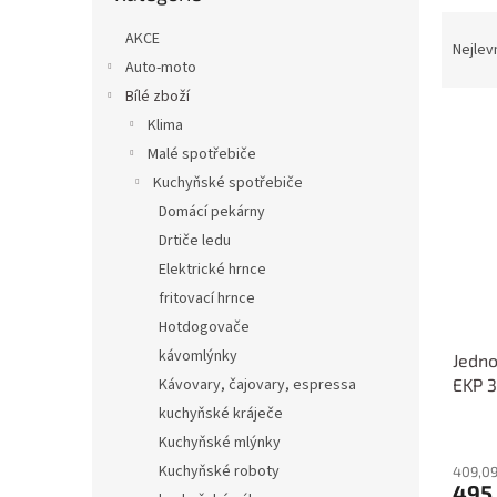
n
Ř
e
AKCE
a
Nejlev
l
Auto-moto
z
e
Bílé zboží
V
n
Klima
ý
í
Malé spotřebiče
p
p
Kuchyňské spotřebiče
i
r
Domácí pekárny
s
o
p
Drtiče ledu
d
r
u
Elektrické hrnce
o
k
fritovací hrnce
d
t
Hotdogovače
u
ů
kávomlýnky
Jedno
k
EKP 
Kávovary, čajovary, espressa
t
ů
kuchyňské kráječe
Kuchyňské mlýnky
Kuchyňské roboty
409,09
495