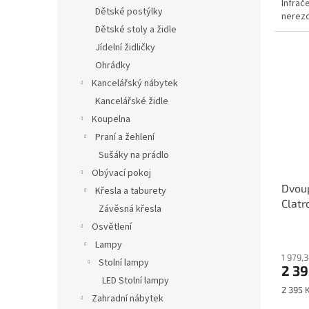
Infrač
Dětské postýlky
nerezo
Dětské stoly a židle
Jídelní židličky
Ohrádky
Kancelářský nábytek
Kancelářské židle
Koupelna
Praní a žehlení
Sušáky na prádlo
Obývací pokoj
Dvoup
Křesla a taburety
Clatr
Závěsná křesla
Osvětlení
Lampy
1 979,
Stolní lampy
2 39
LED Stolní lampy
Měrná
2 395 K
Zahradní nábytek
cena: