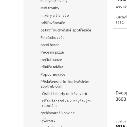
kuchyňské váhy
Měrná
495 Kč 
Mini trouby
cena:
mixéry a šlehače
Kuchyň
3582
odšťavňovače
ostatní kuchyňské spotřebiče
Palačinkovače
parní hrnce
Pece na pizzu
pečící pánve
Pěniče mléka
Popcornovače
Příslušenství ke kuchyňským
spotřebičům
Dvoup
Čistící tablety do kávovarů
3668
Příslušenství ke kuchyňským
robotům
rychlovarné konvice
rýžovary
739,67
895