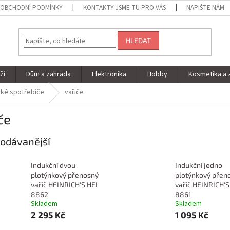
OBCHODNÍ PODMÍNKY
KONTAKTY JSME TU PRO VÁS
NAPIŠTE NÁM
HLEDAT
ží
Dům a zahrada
Elektronika
Hobby
Kosmetika a 
ké spotřebiče
vařiče
če
odávanější
Indukční dvou
Indukční jedno
plotýnkový přenosný
plotýnkový přen
vařič HEINRICH'S HEI
vařič HEINRICH'S
8862
8861
Skladem
Skladem
2 295 Kč
1 095 Kč