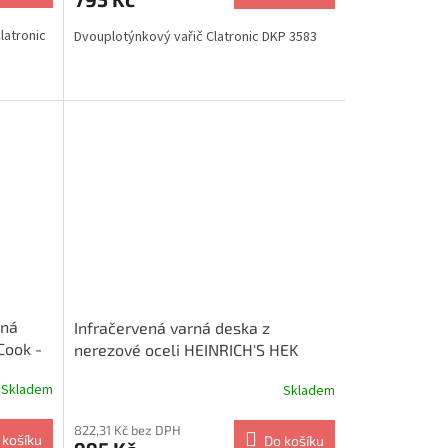
latronic
Dvouplotýnkový vařič Clatronic DKP 3583
rná
Infračervená varná deska z
Cook -
nerezové oceli HEINRICH'S HEK
8695
Skladem
Skladem
822,31 Kč bez DPH
 košíku
Do košíku