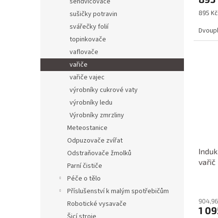
sendvičovače
Měrná
895 Kč 
sušičky potravin
cena:
svářečky folií
Dvoupl
topinkovače
vaflovače
vařiče
vařiče vajec
výrobníky cukrové vaty
výrobníky ledu
Výrobníky zmrzliny
Meteostanice
Odpuzovače zvířat
Induk
Odstraňovače žmolků
vařič
Parní čističe
Péče o tělo
Příslušenství k malým spotřebičům
904,96
Robotické vysavače
1 09
Šicí stroje