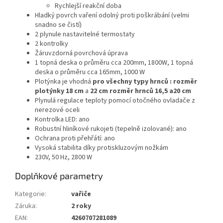
Rychlejší reakční doba
Hladký povrch vaření odolný proti poškrábání (velmi
snadno se čistí)
2 plynule nastavitelné termostaty
2 kontrolky
Žáruvzdorná povrchová úprava
1 topná deska o průměru cca 200mm, 1800W, 1 topná
deska o průměru cca 165mm, 1000 W
Plotýnka je vhodná
pro všechny typy hrnců : rozměr
plotýnky 18 cm
a
22 cm rozměr hrnců 16,5 a20 cm
Plynulá regulace teploty pomocí otočného ovladače z
nerezové oceli
Kontrolka LED: ano
Robustní hliníkové rukojeti (tepelně izolované): ano
Ochrana proti přehřátí: ano
Vysoká stabilita díky protiskluzovým nožkám
230V, 50 Hz, 2800 W
Doplňkové parametry
Kategorie
:
vařiče
Záruka
:
2 roky
EAN
:
4260707281089