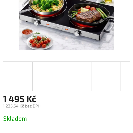
1 495 Kč
1 235,54 Kč bez DPH
Měrná
Skladem
cena: