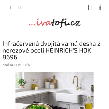
Přejít
NÁKUP
na
obsah
KOŠÍK
Infračervená dvojitá varná deska z
nerezové oceli HEINRICH'S HDK
8696
Značka:
HEINRICH'S