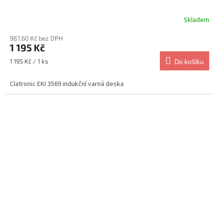
Skladem
987,60 Kč bez DPH
1 195 Kč
Měrná
1 195 Kč / 1 ks
Do košíku
cena:
Clatronic EKI 3569 indukční varná deska