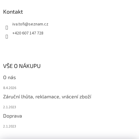
Kontakt
iva.tofi
@
seznam.cz
+420 607 147 728
VŠE O NÁKUPU
O nás
8.4.2026
Záruční lhůta, reklamace, vrácení zboží
2.1.2023
Doprava
2.1.2023