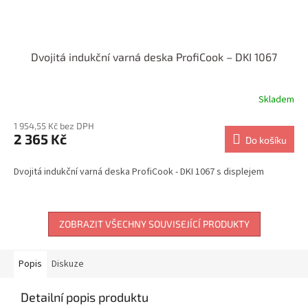
Dvojitá indukční varná deska ProfiCook – DKI 1067
Skladem
1 954,55 Kč bez DPH
2 365 Kč
Do košíku
Dvojitá indukční varná deska ProfiCook - DKI 1067 s displejem
ZOBRAZIT VŠECHNY SOUVISEJÍCÍ PRODUKTY
Popis
Diskuze
Detailní popis produktu