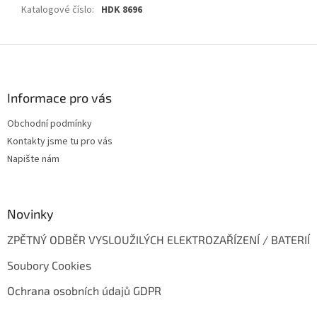
Katalogové číslo
:
HDK 8696
Z
á
p
a
Informace pro vás
t
Obchodní podmínky
í
Kontakty jsme tu pro vás
Napište nám
Novinky
ZPĚTNÝ ODBĚR VYSLOUŽILÝCH ELEKTROZAŘÍZENÍ / BATERIÍ
Soubory Cookies
Ochrana osobních údajů GDPR