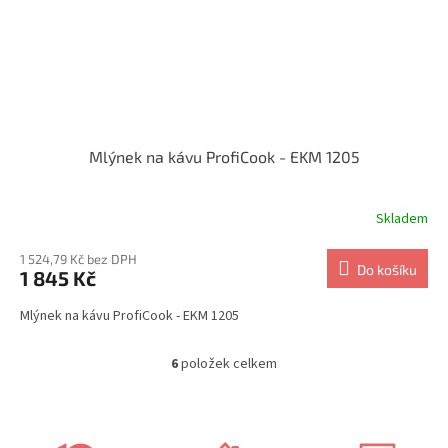
Mlýnek na kávu ProfiCook - EKM 1205
Skladem
1 524,79 Kč bez DPH
Do košíku
1 845 Kč
Mlýnek na kávu ProfiCook - EKM 1205
6
položek celkem
O
v
l
á
d