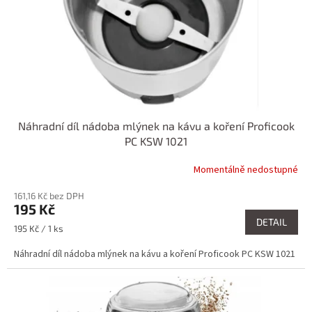
o
d
u
k
t
ů
Náhradní díl nádoba mlýnek na kávu a koření Proficook
PC KSW 1021
Momentálně nedostupné
161,16 Kč bez DPH
195 Kč
DETAIL
Měrná
195 Kč / 1 ks
cena:
Náhradní díl nádoba mlýnek na kávu a koření Proficook PC KSW 1021