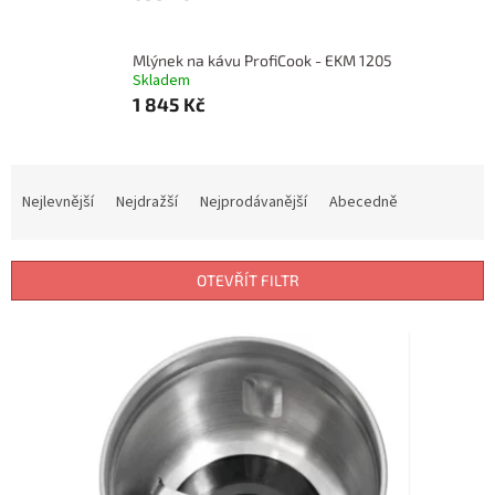
Mlýnek na kávu ProfiCook - EKM 1205
Skladem
1 845 Kč
Ř
a
Nejlevnější
Nejdražší
Nejprodávanější
Abecedně
z
e
n
OTEVŘÍT FILTR
í
p
V
r
ý
o
p
d
i
u
s
k
p
t
r
ů