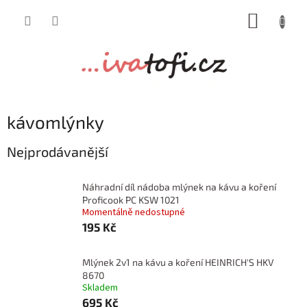
Přejít
NÁKUP
na
obsah
KOŠÍK
kávomlýnky
Nejprodávanější
Náhradní díl nádoba mlýnek na kávu a koření
Proficook PC KSW 1021
Momentálně nedostupné
195 Kč
Mlýnek 2v1 na kávu a koření HEINRICH'S HKV
8670
Skladem
695 Kč