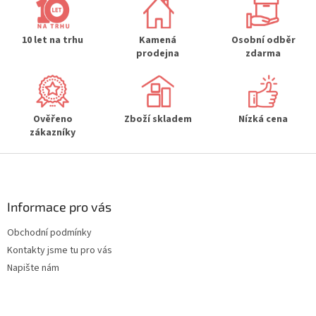
a
c
í
10 let na trhu
Kamená
Osobní odběr
p
prodejna
zdarma
r
v
k
y
Ověřeno
Zboží skladem
Nízká cena
v
zákazníky
ý
p
Z
i
s
á
u
p
a
Informace pro vás
t
Obchodní podmínky
í
Kontakty jsme tu pro vás
Napište nám