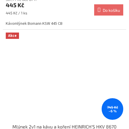
445 Kč
Do košíku
Měrná
445 Kč / 1 ks
cena:
Kávomlýnek Bomann KSW 445 CB
Akce
745 Kč
–6 %
Mlýnek 2v1 na kávu a koření HEINRICH'S HKV 8670