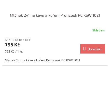
Mlýnek 2v1 na kávu a koření Proficook PC KSW 1021
Skladem
657,02 Kč bez DPH
795 Kč
Do košíku
Měrná
795 Kč / 1 ks
cena:
Mlýnek 2v1 na kávu a koření Proficook PC KSW 1021