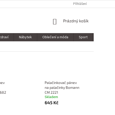
Přihlášení
NÁKUPNÍ
Prázdný košík
KOŠÍK
zdraví
Nábytek
Oblečení a móda
Sport
Stavebnin
nev
Palačinkovač pánev
na palačinky Bomann
8682
CM 2221
Skladem
645 Kč