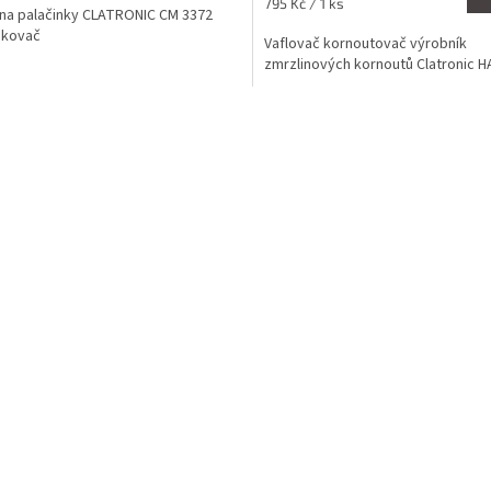
Měrná
795 Kč / 1 ks
na palačinky CLATRONIC CM 3372
cena:
nkovač
Vaflovač kornoutovač výrobník
zmrzlinových kornoutů Clatronic H
O
v
l
á
d
a
c
í
p
r
v
k
y
v
ý
p
i
s
u