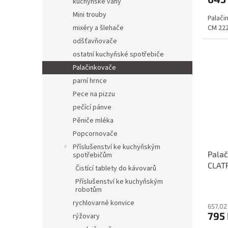
kuchyňské váhy
Mini trouby
Palači
CM 22
mixéry a šlehače
odšťavňovače
ostatní kuchyňské spotřebiče
Palačinkovače
parní hrnce
Pece na pizzu
pečící pánve
Pěniče mléka
Popcornovače
Příslušenství ke kuchyňským
Palač
spotřebičům
CLAT
Čistící tablety do kávovarů
Příslušenství ke kuchyňským
robotům
rychlovarné konvice
657,02
795
rýžovary