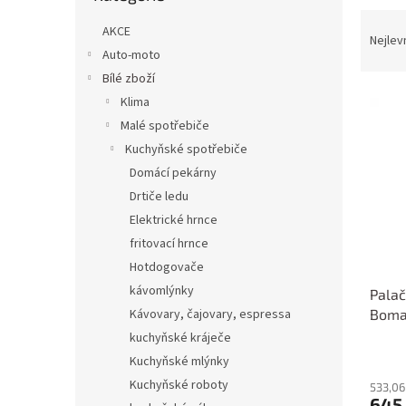
n
Ř
e
AKCE
a
Nejlev
l
Auto-moto
z
e
Bílé zboží
V
n
Klima
ý
í
Malé spotřebiče
p
p
Kuchyňské spotřebiče
i
r
Domácí pekárny
s
o
p
Drtiče ledu
d
r
u
Elektrické hrnce
o
k
fritovací hrnce
d
t
Hotdogovače
u
ů
kávomlýnky
Palač
k
Boma
Kávovary, čajovary, espressa
t
ů
kuchyňské kráječe
Kuchyňské mlýnky
Kuchyňské roboty
533,06
645