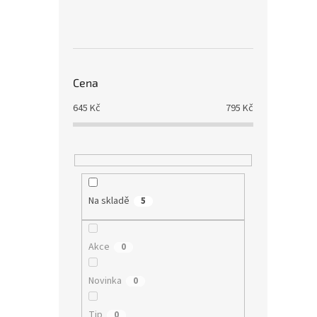
Cena
645
Kč
795
Kč
Na skladě
5
Akce
0
Novinka
0
Tip
0