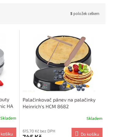
5
položek celkem
outy
Palačinkovač pánev na palačinky
nic HA
Heinrich's HCM 8682
Skladem
Skladem
615,70 Kč bez DPH
 košíku
Do košíku
745 Kč