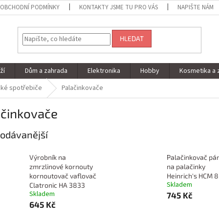
OBCHODNÍ PODMÍNKY
KONTAKTY JSME TU PRO VÁS
NAPIŠTE NÁM
HLEDAT
ží
Dům a zahrada
Elektronika
Hobby
Kosmetika a 
ké spotřebiče
Palačinkovače
ačinkovače
odávanější
Výrobník na
Palačinkovač pá
zmrzlinové kornouty
na palačinky
kornoutovač vaflovač
Heinrich's HCM 
Skladem
Clatronic HA 3833
Skladem
745 Kč
645 Kč