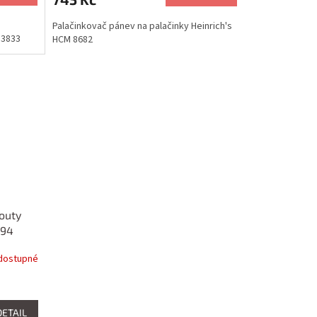
Palačinkovač pánev na palačinky Heinrich's
 3833
HCM 8682
outy
494
dostupné
DETAIL