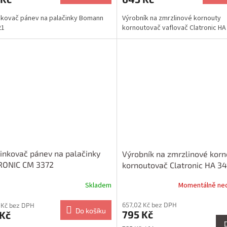
nkovač pánev na palačinky Bomann
Výrobník na zmrzlinové kornouty
21
kornoutovač vaflovač Clatronic HA
inkovač pánev na palačinky
Výrobník na zmrzlinové korn
RONIC CM 3372
kornoutovač Clatronic HA 3
Skladem
Momentálně ne
657,02 Kč bez DPH
 Kč bez DPH
Do košíku
795 Kč
 Kč