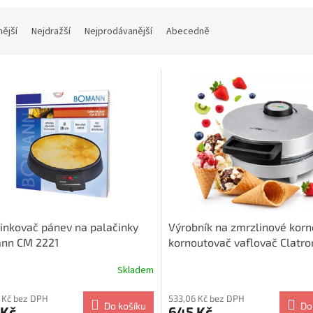
nější
Nejdražší
Nejprodávanější
Abecedně
inkovač pánev na palačinky
Výrobník na zmrzlinové korn
nn CM 2221
kornoutovač vaflovač Clatro
3833
Skladem
 Kč bez DPH
533,06 Kč bez DPH
Do košíku
Do
 Kč
645 Kč