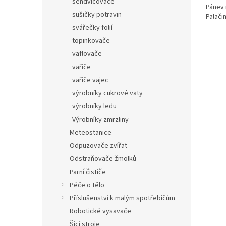
sendvičovače
Pánev 
sušičky potravin
Palači
svářečky folií
topinkovače
vaflovače
vařiče
vařiče vajec
výrobníky cukrové vaty
výrobníky ledu
Výrobníky zmrzliny
Meteostanice
Odpuzovače zvířat
Odstraňovače žmolků
Parní čističe
Péče o tělo
Příslušenství k malým spotřebičům
Robotické vysavače
Šicí stroje