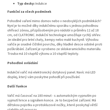
Typ desky:
Indukce
Funkční za všech podmínek
Pohodlné vaření mimo domov nebo v neobvyklých podmínkách?
Nyní je to možné díky indukčnímu sporáku s jednou pohodlnou
ohřívací zónou, přizpůsobeným pro nádobí o průměru 12 až 18
cm, od CLATRONIC. Indukční technologie umožňuje rychlý ohřev.
Je ideální pro letní chaty, kempy nebo malé kuchyně. Výhodou
vařiče je snadné čištění povrchu, díky hladké desce odolné proti
poškrábání. Zařízení je vyrobeno ze sklokeramického materiálu.
Trouba má 10 stupňů výkonu a 10 stupňů teploty.
Pohodlné ovládání
Indukční vařič má elektronický dotykový panel. Navíc má LED
displej, který vám poskytne pohodlí při používání.
Další funkce
Vařič má časovač na 180 minut - s automatickým vypnutím po
vyjmutí hrnce a signálem konce. Je to bezpečné zařízení. Má
dětskou pojistku a protiskluzové nožky, které poskytují větší
stabilitu při provozu.