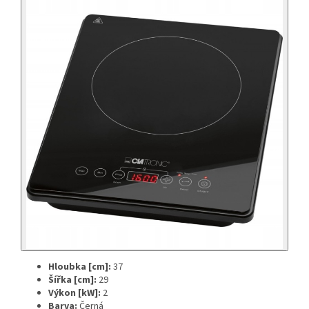
Hloubka [cm]:
37
Šířka [cm]:
29
Výkon [kW]:
2
Barva:
Černá