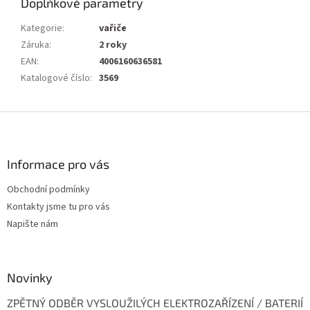
Doplňkové parametry
Kategorie
:
vařiče
Záruka
:
2 roky
EAN
:
4006160636581
Katalogové číslo
:
3569
Z
á
p
a
Informace pro vás
t
Obchodní podmínky
í
Kontakty jsme tu pro vás
Napište nám
Novinky
ZPĚTNÝ ODBĚR VYSLOUŽILÝCH ELEKTROZAŘÍZENÍ / BATERIÍ