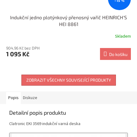
–15 %
Indukční jedno plotýnkový přenosný vařič HEINRICH'S
HEI 8861
Skladem
904,96 Kč bez DPH
1 095 Kč
Do košíku
ZOBRAZIT VŠECHNY SOUVISEJÍCÍ PRODUKTY
Popis
Diskuze
Detailní popis produktu
Clatronic EKI 3569 indukční varná deska