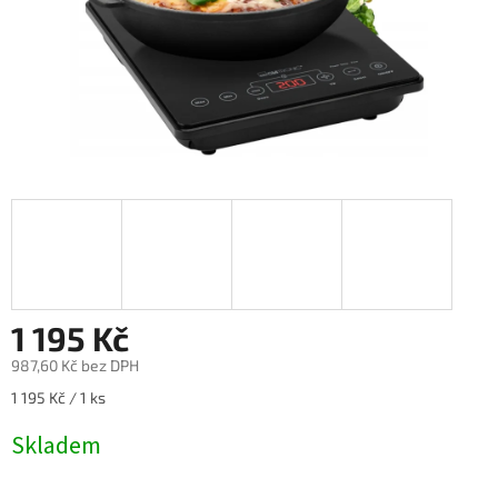
1 195 Kč
987,60 Kč bez DPH
Měrná
1 195 Kč / 1 ks
cena:
Skladem