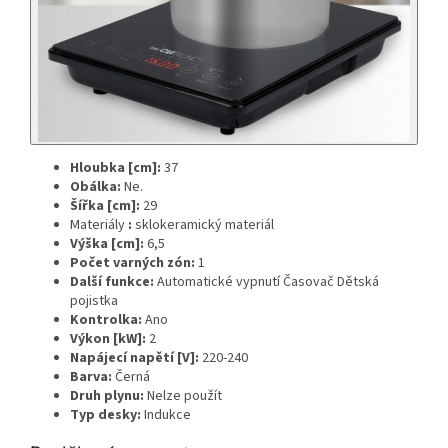
Hloubka [cm]:
37
Obálka:
Ne.
Šířka [cm]:
29
Materiály
:
sklokeramický materiál
Výška [cm]:
6,5
Počet varných zón:
1
Další funkce:
Automatické vypnutí Časovač Dětská
pojistka
Kontrolka:
Ano
Výkon [kW]:
2
Napájecí napětí [V]:
220-240
Barva:
Černá
Druh plynu:
Nelze použít
Typ desky:
Indukce