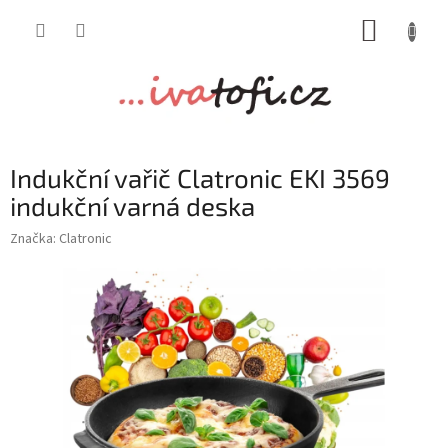
Přejít
NÁKUP
na
obsah
KOŠÍK
Indukční vařič Clatronic EKI 3569
indukční varná deska
Značka:
Clatronic