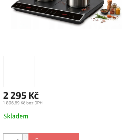
2 295 Kč
1 896,69 Kč bez DPH
Měrná
Skladem
cena: