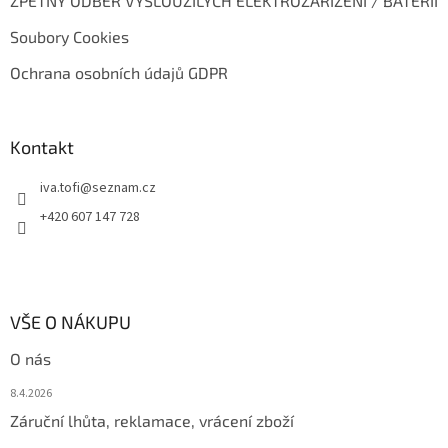
ZPĚTNÝ ODBĚR VYSLOUŽILÝCH ELEKTROZAŘÍZENÍ / BATERIÍ
Soubory Cookies
Ochrana osobních údajů GDPR
Kontakt
iva.tofi
@
seznam.cz
+420 607 147 728
VŠE O NÁKUPU
O nás
8.4.2026
Záruční lhůta, reklamace, vrácení zboží