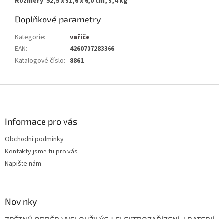
Rozměry: 52,5 x 31,6 x 6,0 cm, 3,4 kg
Doplňkové parametry
Kategorie
:
vařiče
EAN
:
4260707283366
Katalogové číslo
:
8861
Z
á
p
a
Informace pro vás
t
Obchodní podmínky
í
Kontakty jsme tu pro vás
Napište nám
Novinky