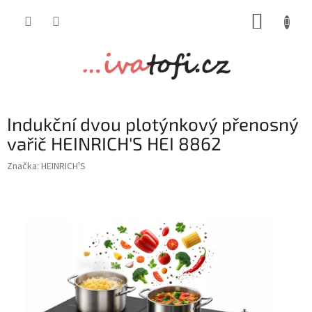
Přejít
NÁKUP
na
obsah
KOŠÍK
Indukční dvou plotýnkový přenosný
vařič HEINRICH'S HEI 8862
Značka:
HEINRICH'S