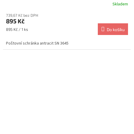
Skladem
739,67 Kč bez DPH
895 Kč
Měrná
895 Kč / 1 ks
Do košíku
cena:
Poštovní schránka antracit SN 3645