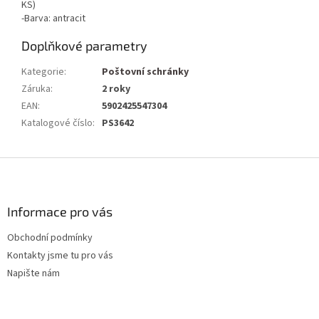
KS)
-Barva: antracit
Doplňkové parametry
Kategorie
:
Poštovní schránky
Záruka
:
2 roky
EAN
:
5902425547304
Katalogové číslo
:
PS3642
Z
á
p
a
Informace pro vás
t
Obchodní podmínky
í
Kontakty jsme tu pro vás
Napište nám