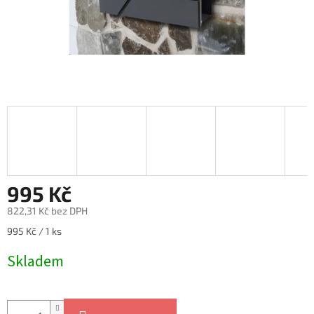
995 Kč
822,31 Kč bez DPH
Měrná
995 Kč / 1 ks
cena:
Skladem