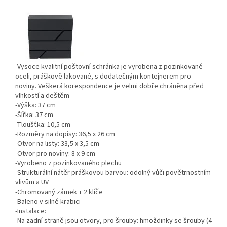
-Vysoce kvalitní poštovní schránka je vyrobena z pozinkované
oceli, práškově lakované, s dodatečným kontejnerem pro
noviny. Veškerá korespondence je velmi dobře chráněna před
vlhkostí a deštěm
-Výška: 37 cm
-Šířka: 37 cm
-Tloušťka: 10,5 cm
-Rozměry na dopisy: 36,5 x 26 cm
-Otvor na listy: 33,5 x 3,5 cm
-Otvor pro noviny: 8 x 9 cm
-Vyrobeno z pozinkovaného plechu
-Strukturální nátěr práškovou barvou: odolný vůči povětrnostním
vlivům a UV
-Chromovaný zámek + 2 klíče
-Baleno v silné krabici
-Instalace:
-Na zadní straně jsou otvory, pro šrouby: hmoždinky se šrouby (4