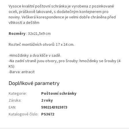
Vysoce kvalitní poštovní schránka je vyrobena z pozinkované
oceli, práškově lakované, s dodatečným kontejnerem pro
noviny. Veškerá korespondence je velmi dobře chráněna před
vlhkostí a deštěm
Rozměry
: 32x21,5x9 cm
Rozteč montážních otvorů: 17 x 24 cm.
-Hmoždinky a dva klíče v sadě.
-Na zadní straně jsou otvory, pro šrouby: hmoždinky se šrouby (4
KS)
-Barva: antracit
Doplňkové parametry
Kategorie
:
Poštovní schránky
Záruka
:
2 roky
EAN
:
5902143915973
Katalogové číslo
:
PS3672