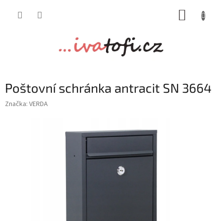
Přejít
NÁKUP
na
obsah
KOŠÍK
Poštovní schránka antracit SN 3664
Značka:
VERDA