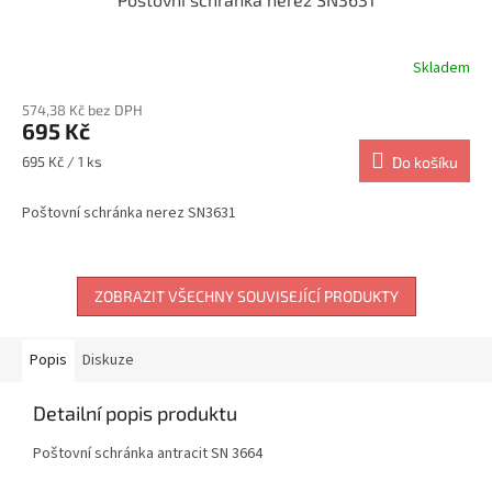
Skladem
574,38 Kč bez DPH
695 Kč
Měrná
695 Kč / 1 ks
Do košíku
cena:
Poštovní schránka nerez SN3631
ZOBRAZIT VŠECHNY SOUVISEJÍCÍ PRODUKTY
Popis
Diskuze
Detailní popis produktu
Poštovní schránka antracit SN 3664