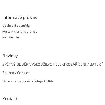
Z
á
p
a
Informace pro vás
t
Obchodní podmínky
í
Kontakty jsme tu pro vás
Napište nám
Novinky
ZPĚTNÝ ODBĚR VYSLOUŽILÝCH ELEKTROZAŘÍZENÍ / BATERIÍ
Soubory Cookies
Ochrana osobních údajů GDPR
Kontakt