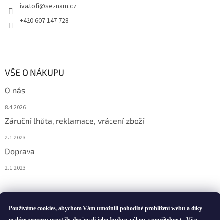
iva.tofi
@
seznam.cz
+420 607 147 728
VŠE O NÁKUPU
O nás
8.4.2026
Záruční lhůta, reklamace, vrácení zboží
2.1.2023
Doprava
2.1.2023
Vytvořil Shoptet
Používáme cookies, abychom Vám umožnili pohodlné prohlížení webu a díky
analýze provozu neustále zlepšovali jeho funkce, výkon a použitelnost.
Více