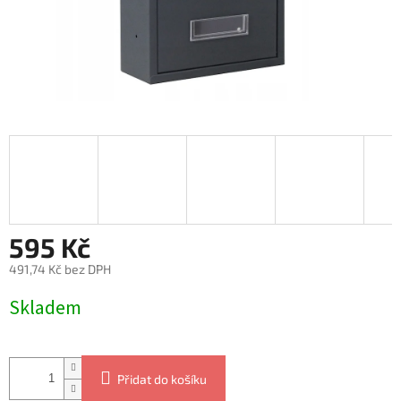
595 Kč
491,74 Kč bez DPH
Měrná
Skladem
cena:
Přidat do košíku