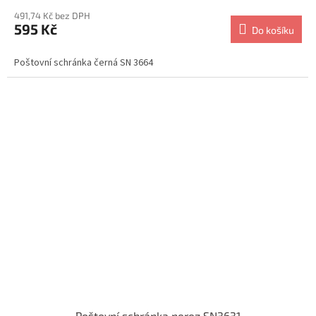
491,74 Kč bez DPH
595 Kč
Do košíku
Poštovní schránka černá SN 3664
Poštovní schránka nerez SN3631