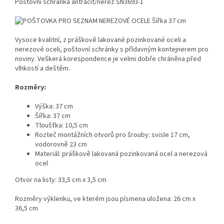
Poštovní schránka antracit/nerez SN3693-1
Vysoce kvalitní, z
práškově lakované pozinkované oceli a
nerezové oceli,
poštovní schránky s přídavným kontejnerem pro
noviny. Veškerá korespondence je velmi dobře chráněna před
vlhkostí a deštěm.
Rozměry:
Výška: 37 cm
Šířka: 37 cm
Tloušťka: 10,5 cm
Rozteč montážních otvorů pro šrouby: svisle 17 cm,
vodorovně 23 cm
Materiál:
práškově lakovaná pozinkovaná ocel a nerezová
ocel
Otvor na listy
: 33,5 cm x 3,5 cm
Rozměry výklenku, ve kterém jsou písmena uložena: 26 cm x
36,5 cm