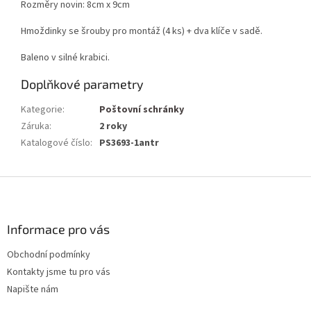
Rozměry novin: 8cm x 9cm
Hmoždinky se šrouby pro montáž (4 ks) + dva klíče v sadě.
Baleno v silné krabici.
Doplňkové parametry
Kategorie
:
Poštovní schránky
Záruka
:
2 roky
Katalogové číslo
:
PS3693-1antr
Z
á
p
a
Informace pro vás
t
Obchodní podmínky
í
Kontakty jsme tu pro vás
Napište nám