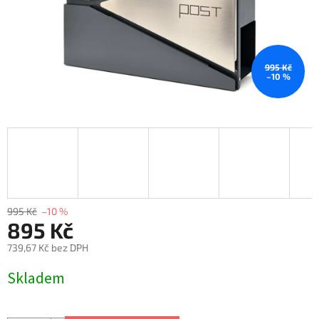
995 Kč
–10 %
995 Kč
–10 %
895 Kč
739,67 Kč bez DPH
Měrná
Skladem
cena: