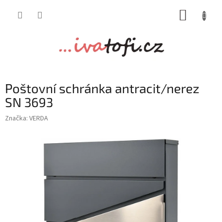
Přejít
NÁKUP
na
obsah
KOŠÍK
Poštovní schránka antracit/nerez
SN 3693
Značka:
VERDA