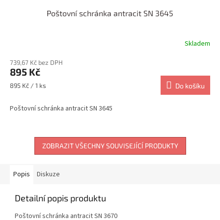
Poštovní schránka antracit SN 3645
Skladem
739,67 Kč bez DPH
895 Kč
Měrná
895 Kč / 1 ks
Do košíku
cena:
Poštovní schránka antracit SN 3645
ZOBRAZIT VŠECHNY SOUVISEJÍCÍ PRODUKTY
Popis
Diskuze
Detailní popis produktu
Poštovní schránka antracit SN 3670