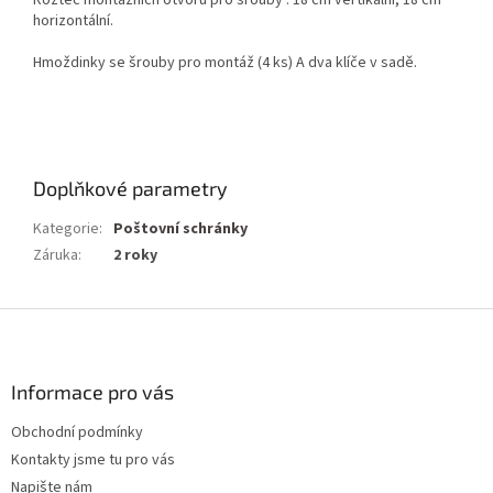
horizontální.
Hmoždinky se šrouby pro montáž (4 ks) A dva klíče v sadě.
Doplňkové parametry
Kategorie
:
Poštovní schránky
Záruka
:
2 roky
Z
á
p
a
Informace pro vás
t
Obchodní podmínky
í
Kontakty jsme tu pro vás
Napište nám