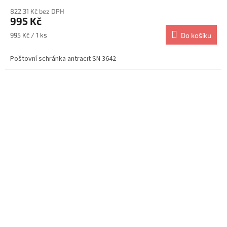
822,31 Kč bez DPH
995 Kč
Měrná
995 Kč / 1 ks
Do košíku
cena:
Poštovní schránka antracit SN 3642