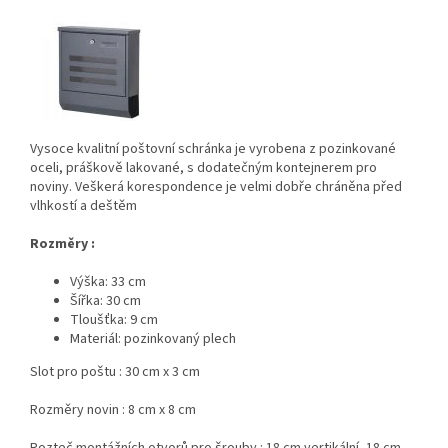
Vysoce kvalitní poštovní schránka je vyrobena z pozinkované
oceli, práškově lakované, s dodatečným kontejnerem pro
noviny. Veškerá korespondence je velmi dobře chráněna před
vlhkostí a deštěm
Rozměry :
Výška: 33 cm
Šířka: 30 cm
Tloušťka: 9 cm
Materiál:
pozinkovaný plech
Slot pro poštu : 30 cm x 3 cm
Rozměry novin : 8 cm x 8 cm
Rozteč montážních otvorů pro šrouby : 18 cm vertikální, 18 cm