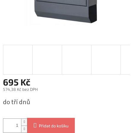
695 Kč
574,38 Kč bez DPH
Měrná
do tří dnů
cena:
Přidat do košíku