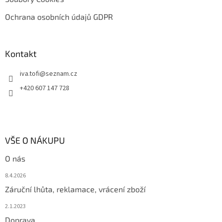
Ochrana osobních údajů GDPR
Kontakt
iva.tofi
@
seznam.cz
+420 607 147 728
VŠE O NÁKUPU
O nás
8.4.2026
Záruční lhůta, reklamace, vrácení zboží
2.1.2023
Doprava