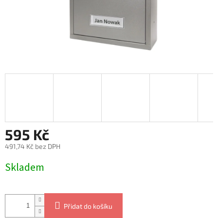
595 Kč
491,74 Kč bez DPH
Měrná
Skladem
cena:
Přidat do košíku