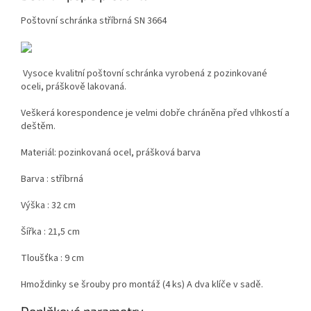
Poštovní schránka stříbrná SN 3664
Vysoce kvalitní poštovní schránka vyrobená z pozinkované
oceli, práškově lakovaná.
Veškerá korespondence je velmi dobře chráněna před vlhkostí a
deštěm.
Materiál: pozinkovaná ocel, prášková barva
Barva : stříbrná
Výška : 32 cm
Šířka : 21,5 cm
Tloušťka : 9 cm
Hmoždinky se šrouby pro montáž (4 ks) A dva klíče v sadě.
Doplňkové parametry