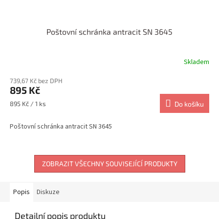
Poštovní schránka antracit SN 3645
Skladem
739,67 Kč bez DPH
895 Kč
Měrná
895 Kč / 1 ks
Do košíku
cena:
Poštovní schránka antracit SN 3645
ZOBRAZIT VŠECHNY SOUVISEJÍCÍ PRODUKTY
Popis
Diskuze
Detailní popis produktu