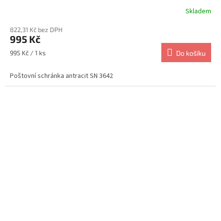
Skladem
822,31 Kč bez DPH
995 Kč
Měrná
995 Kč / 1 ks
Do košíku
cena:
Poštovní schránka antracit SN 3642