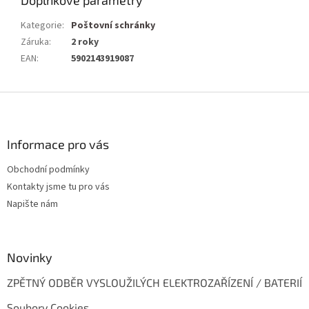
Kategorie
:
Poštovní schránky
Záruka
:
2 roky
EAN
:
5902143919087
Z
á
p
a
Informace pro vás
t
Obchodní podmínky
í
Kontakty jsme tu pro vás
Napište nám
Novinky
ZPĚTNÝ ODBĚR VYSLOUŽILÝCH ELEKTROZAŘÍZENÍ / BATERIÍ
Soubory Cookies